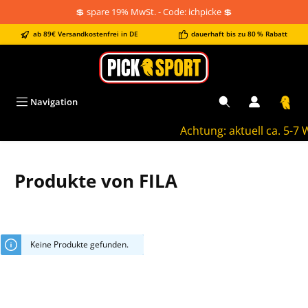
💲 spare 19% MwSt. - Code: ichpicke 💲
alt springen
ab 89€ Versandkostenfrei in DE
dauerhaft bis zu 80 % Rabatt
Navigation
Achtung: aktuell ca. 5-7 W
Produkte von FILA
Keine Produkte gefunden.