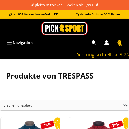
🧦 gleich mitpicken - Socken ab 2,99 € 🧦
alt springen
ab 89€ Versandkostenfrei in DE
dauerhaft bis zu 80 % Rabatt
Navigation
Achtung: aktuell ca. 5-7 W
Produkte von TRESPASS
-78%
-78%