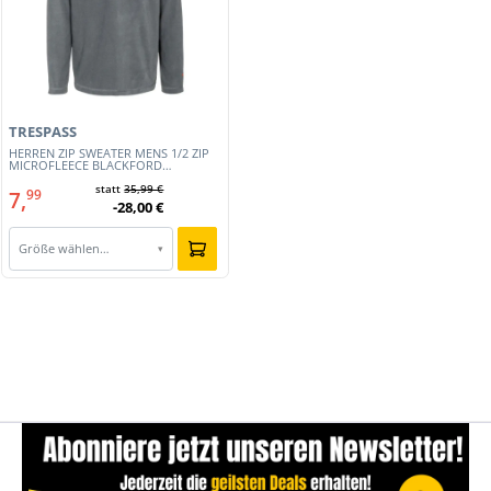
TRESPASS
HERREN ZIP SWEATER MENS 1/2 ZIP
MICROFLEECE BLACKFORD
(MAFLMFN10001-CBN)
statt
35,99 €
7,
99
-28,00 €
Größe wählen…
▾