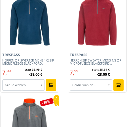
TRESPASS
TRESPASS
HERREN ZIP SWEATER MENS 1/2 ZIP
HERREN ZIP SWEATER MENS 1/2 ZIP
MICROFLEECE BLACKFORD
MICROFLEECE BLACKFORD
(MAFLMFN10001-MID)
(MAFLMFN10001-MER)
statt
35,99 €
statt
35,99 €
7,
7,
99
99
-28,00 €
-28,00 €
Größe wählen…
Größe wählen…
▾
▾
-78%