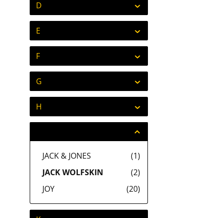
D
E
F
G
H
J
JACK & JONES
(1)
JACK WOLFSKIN
(2)
JOY
(20)