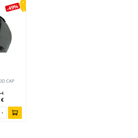
-49%
OD CAP
5 €
 €
▾