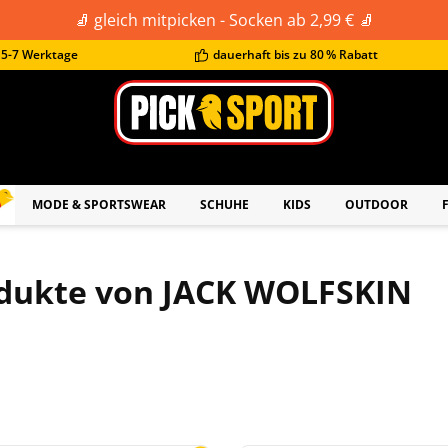
🧦 gleich mitpicken - Socken ab 2,99 € 🧦
t 5-7 Werktage
dauerhaft bis zu 80 % Rabatt
Achtung: 
MODE & SPORTSWEAR
SCHUHE
KIDS
OUTDOOR
dukte von JACK WOLFSKIN