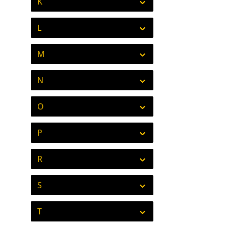
K
L
M
N
O
P
R
S
T