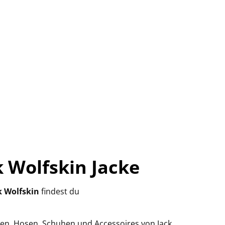
k Wolfskin Jacke
k Wolfskin
findest du
cken, Hosen, Schuhen und Accessoires von Jack