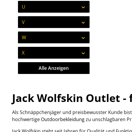
U
V
W
X
Alle Anzeigen
Jack Wolfskin Outlet -
Als Schnäppchenjäger und preisbewusster Kunde bist d
hochwertige
Outdoorbekleidung
zu unschlagbaren Pr
Jack Wolfskin steht seit Jahren für Qualität und Funk