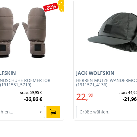
-62%
LFSKIN
JACK WOLFSKIN
ANDSCHUHE ROEMERTOR
HERREN MÜTZE WANDERMO
(1911551_5719)
(1911571_4136)
statt
59,95 €
statt
44,9
22,
99
-36,96 €
-21,96
ählen…
Größe wählen…
▾