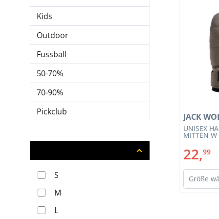
Kids
Outdoor
Fussball
50-70%
70-90%
Pickclub
JACK WO
UNISEX H
MITTEN W 
22,
Größe
99
S
Größe w
M
L