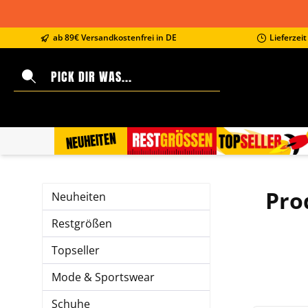
springen
Zur Hauptnavigation springen
ab 89€ Versandkostenfrei in DE
Lieferzei
NEUHEITEN
RESTGRÖSSEN
TOPSELLER
Pro
Neuheiten
Restgrößen
Topseller
Mode & Sportswear
Schuhe