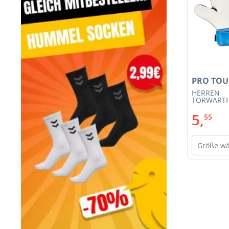
PRO TO
HERREN
TORWART
FORCE 100
5,
55
Größe w