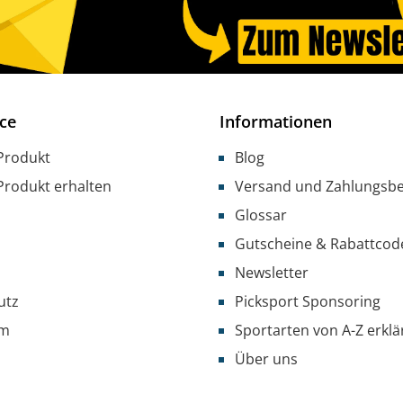
ce
Informationen
Produkt
Blog
Produkt erhalten
Versand und Zahlungsb
Glossar
Gutscheine & Rabattcod
Newsletter
utz
Picksport Sponsoring
um
Sportarten von A-Z erklär
Über uns