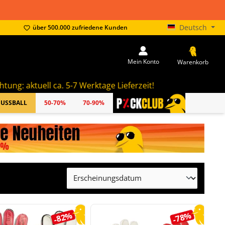
Deutsch
über 500.000 zufriedene Kunden
Mein Konto
Warenkorb
l ca. 5-7 Werktage Lieferzeit!
FUSSBALL
50-70%
70-90%
PICKCLUB
-82%
-78%