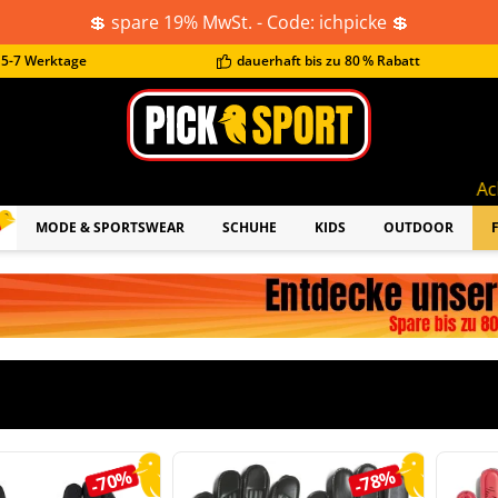
💲 spare 19% MwSt. - Code: ichpicke 💲
t 5-7 Werktage
dauerhaft bis zu 80 % Rabatt
Achtung: aktuel
MODE & SPORTSWEAR
SCHUHE
KIDS
OUTDOOR
rie überspringen
-70%
-78%