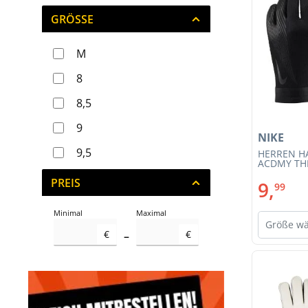
GRÖSSE
M
8
8,5
9
NIKE
9,5
HERREN H
ACDMY TH
(HF0546-01
10
PREIS
9,
99
10,5
Minimal
Maximal
Größe w
11
€
€
–
11,5
12
42 2/3