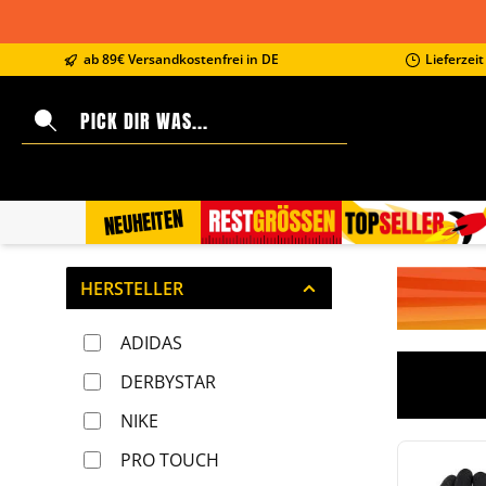
springen
Zur Hauptnavigation springen
ab 89€ Versandkostenfrei in DE
Lieferzei
NEUHEITEN
RESTGRÖSSEN
TOPSELLER
Bildergale
HERSTELLER
ADIDAS
DERBYSTAR
NIKE
PRO TOUCH