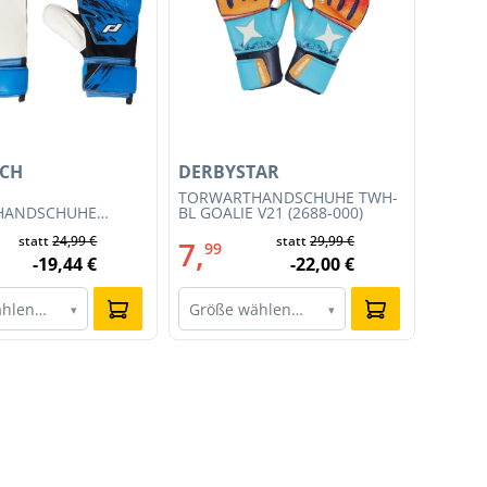
UCH
DERBYSTAR
TORWARTHANDSCHUHE TWH-
HANDSCHUHE
BL GOALIE V21 (2688-000)
0 PG (413190-901)
statt
24,99 €
statt
29,99 €
7,
99
-19,44 €
-22,00 €
ählen…
Größe wählen…
▾
▾