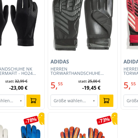
ADIDAS
ADID
ANDSCHUHE NK
HERREN
HERRE
ERMAFIT - HO24
TORWARTHANDSCHUHE
TORW
0)
TRAINING PRED GL TRN
TRAINI
statt
32,99 €
statt
25,00 €
(IW6280)
(JH3805
5,
5,
55
55
-23,00 €
-19,45 €
ählen…
Größe wählen…
Größ
▾
▾
-78%
-73%