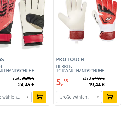
AS
PRO TOUCH
N
HERREN
ARTHANDSCHUHE
TORWARTHANDSCHUHE
NG PRED GL TRN
FORCE 1000 PG (413190-900)
statt
30,00 €
statt
24,99 €
)
5,
55
-24,45 €
-19,44 €
e wählen…
Größe wählen…
▾
▾