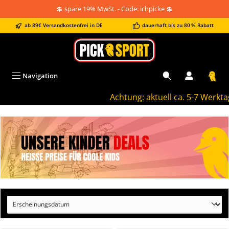
💲 spare 19% MwSt. - Code: ichpicke 💲
alt springen
ab 89€ Versandkostenfrei in DE
dauerhaft bis zu 80 % Rabatt
Navigation
Achtung: aktuell ca. 5-7 Werktage Liefe
Bildergalerie überspringen