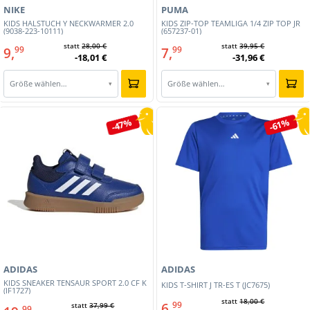
NIKE
PUMA
KIDS HALSTUCH Y NECKWARMER 2.0
KIDS ZIP-TOP TEAMLIGA 1/4 ZIP TOP JR
(9038-223-10111)
(657237-01)
statt
28,00 €
statt
39,95 €
9,
7,
99
99
-18,01 €
-31,96 €
Größe wählen…
Größe wählen…
▾
▾
-47%
-61%
ADIDAS
ADIDAS
KIDS SNEAKER TENSAUR SPORT 2.0 CF K
KIDS T-SHIRT J TR-ES T (JC7675)
(IF1727)
statt
18,00 €
6,
99
statt
37,99 €
99