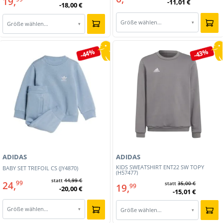
19,
-11,01 €
-18,00 €
Größe wählen…
▾
Größe wählen…
▾
-44%
-43%
ADIDAS
ADIDAS
KIDS SWEATSHIRT ENT22 SW TOPY
BABY SET TREFOIL CS (JY4870)
(H57477)
statt
44,99 €
24,
99
statt
35,00 €
19,
99
-20,00 €
-15,01 €
Größe wählen…
▾
Größe wählen…
▾