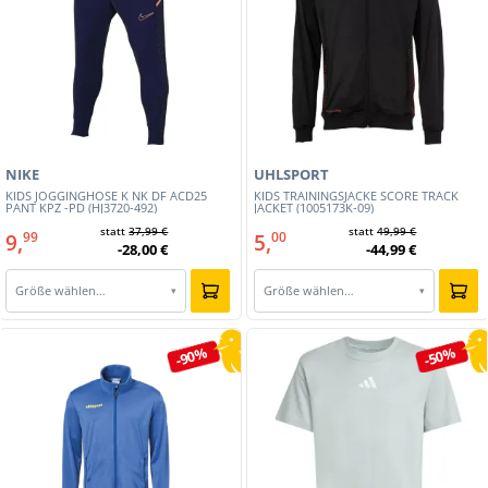
NIKE
UHLSPORT
KIDS JOGGINGHOSE K NK DF ACD25
KIDS TRAININGSJACKE SCORE TRACK
PANT KPZ -PD (HJ3720-492)
JACKET (1005173K-09)
statt
37,99 €
statt
49,99 €
9,
5,
99
00
-28,00 €
-44,99 €
Größe wählen…
Größe wählen…
▾
▾
-90%
-50%