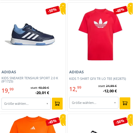
-50%
-48%
ADIDAS
ADIDAS
KIDS SNEAKER TENSAUR SPORT 2.0 K
KIDS T-SHIRT GFX TR LO TEE (KE2875)
(IF1725)
statt
24,99 €
12,
99
statt
40,00 €
19,
99
-12,00 €
-20,01 €
Größe wählen…
▾
Größe wählen…
▾
-45%
-56%