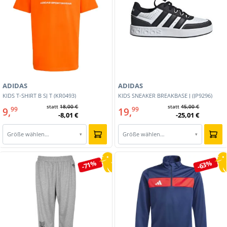
ADIDAS
ADIDAS
KIDS T-SHIRT B SJ T (KR0493)
KIDS SNEAKER BREAKBASE J (JP9296)
statt
18,00 €
statt
45,00 €
9,
19,
99
99
-8,01 €
-25,01 €
Größe wählen…
Größe wählen…
▾
▾
-71%
-63%