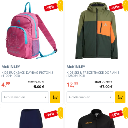
-50%
-84%
McKINLEY
McKINLEY
KIDS RUCKSACK DAYBAG PICTON 8
KIDS SKI & FREIZEITJACKE DORIAN B
(412044-903)
(428964-903)
statt
9,99 €
statt
79,99 €
4,
12,
99
99
-5,00 €
-67,00 €
Größe wählen…
Größe wählen…
▾
▾
-74%
-90%