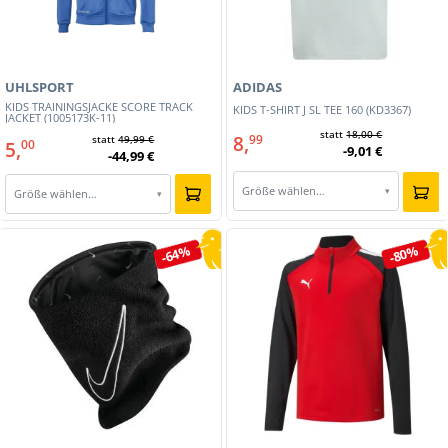
UHLSPORT
ADIDAS
KIDS TRAININGSJACKE SCORE TRACK
KIDS T-SHIRT J SL TEE 160 (KD3367)
JACKET (1005173K-11)
statt
18,00 €
8,
99
statt
49,99 €
5,
00
-9,01 €
-44,99 €
Größe wählen…
▾
Größe wählen…
▾
-64%
-80%