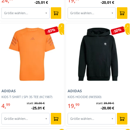
24,
19,
-25,01 €
-20,01 €
Größe wählen…
Größe wählen…
▾
▾
-83%
-50%
ADIDAS
ADIDAS
KIDS T-SHIRT J SPI 3S TEE (KC1987)
KIDS HOODIE (IW3500)
statt
30,00 €
statt
39,99 €
4,
19,
99
99
-25,01 €
-20,00 €
Größe wählen…
Größe wählen…
▾
▾