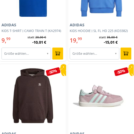
ADIDAS
ADIDAS
KIDS T-SHIRT J CAMO TRAIN T (KA2974)
KIDS HOODIE J SL FL HD 225 (KD3382)
statt
20,00 €
statt
35,00 €
9,
19,
99
99
-10,01 €
-15,01 €
Größe wählen…
Größe wählen…
▾
▾
-50%
-50%
ADIDAS
ADIDAS