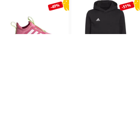
-49%
-51%
ADIDAS
ADIDAS
KIDS SNEAKER TENSAUR COMFORT AC I
KIDS HOODIE ENT22 HOODY Y (H57516)
(JR2297)
statt
35,00 €
16,
99
statt
35,00 €
17,
99
-18,01 €
-17,01 €
Größe wählen…
▾
Größe wählen…
▾
-49%
-90%