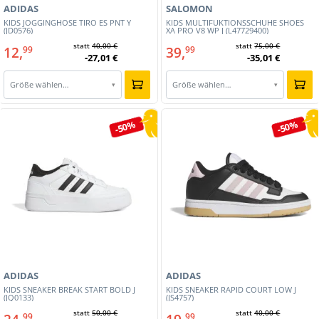
ADIDAS
SALOMON
KIDS JOGGINGHOSE TIRO ES PNT Y
KIDS MULTIFUKTIONSSCHUHE SHOES
(JD0576)
XA PRO V8 WP J (L47729400)
statt
40,00 €
statt
75,00 €
12,
39,
99
99
-27,01 €
-35,01 €
Größe wählen…
Größe wählen…
▾
▾
-50%
-50%
ADIDAS
ADIDAS
KIDS SNEAKER BREAK START BOLD J
KIDS SNEAKER RAPID COURT LOW J
(JQ0133)
(JS4757)
statt
50,00 €
statt
40,00 €
99
99