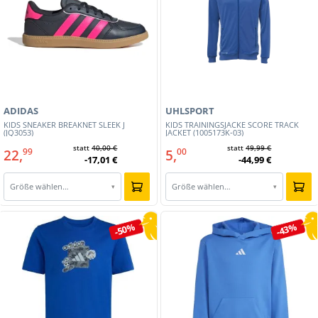
ADIDAS
UHLSPORT
KIDS SNEAKER BREAKNET SLEEK J
KIDS TRAININGSJACKE SCORE TRACK
(JQ3053)
JACKET (1005173K-03)
statt
40,00 €
statt
49,99 €
22,
5,
99
00
-17,01 €
-44,99 €
Größe wählen…
Größe wählen…
▾
▾
-50%
-43%