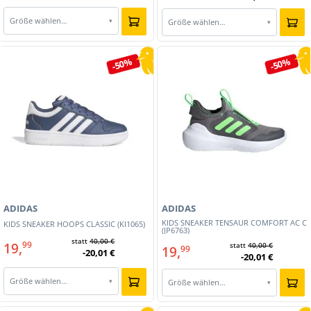
Größe wählen…
▾
Größe wählen…
▾
-50%
-50%
ADIDAS
ADIDAS
KIDS SNEAKER TENSAUR COMFORT AC C
KIDS SNEAKER HOOPS CLASSIC (KI1065)
(JP6763)
statt
40,00 €
19,
99
statt
40,00 €
19,
99
-20,01 €
-20,01 €
Größe wählen…
▾
Größe wählen…
▾