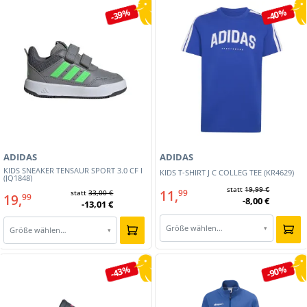
-39%
-40%
ADIDAS
ADIDAS
KIDS SNEAKER TENSAUR SPORT 3.0 CF I
KIDS T-SHIRT J C COLLEG TEE (KR4629)
(JQ1848)
statt
19,99 €
11,
99
statt
33,00 €
19,
99
-8,00 €
-13,01 €
Größe wählen…
▾
Größe wählen…
▾
-43%
-90%