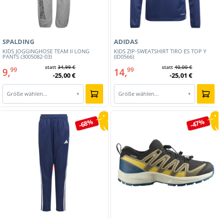
SPALDING
ADIDAS
KIDS JOGGINGHOSE TEAM II LONG
KIDS ZIP-SWEATSHIRT TIRO ES TOP Y
PANTS (3005082-03)
(JD0566)
statt
34,99 €
statt
40,00 €
9,
14,
99
99
-25,00 €
-25,01 €
Größe wählen…
Größe wählen…
▾
▾
-68%
-47%