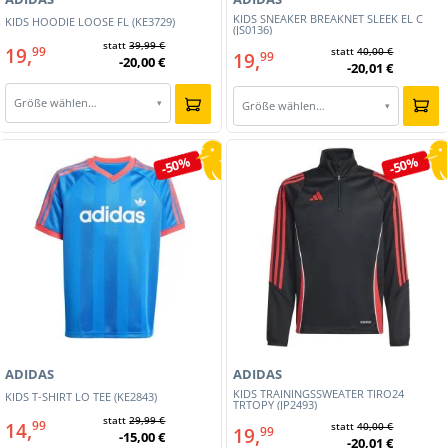
KIDS SNEAKER BREAKNET SLEEK EL C
KIDS HOODIE LOOSE FL (KE3729)
(JS0136)
statt
39,99 €
19,
99
statt
40,00 €
19,
99
-20,00 €
-20,01 €
Größe wählen…
▾
Größe wählen…
▾
-50%
-50%
ADIDAS
ADIDAS
KIDS TRAININGSSWEATER TIRO24
KIDS T-SHIRT LO TEE (KE2843)
TRTOPY (JP2493)
statt
29,99 €
14,
99
statt
40,00 €
19,
99
-15,00 €
-20,01 €