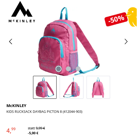
Bildergalerie überspringen
-50%
McKINLEY
KIDS RUCKSACK DAYBAG PICTON 8 (412044-903)
statt
9,99 €
4,
99
-5,00 €