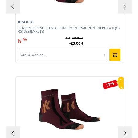
X-SOCKS
HERREN LAUFSOCKEN X-BIONIC MEN TRAIL RUN ENERGY 4.0 (XS-
RS13S23M-R019)
statt
29,99 €
6,
99
-23,00 €
Größe wählen…
▾
Produktgalerie überspringen
-77%