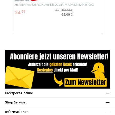
HERREN WANDERSCHUHE DISCOVER IV AQX M (429446-902)
statt
119,99 €
24,
99
-95,00 €
Picksport-Hotline
Shop Service
Informationen