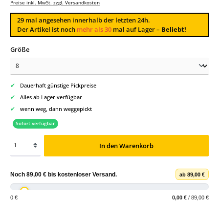
Preise inkl. MwSt. zzgl. Versandkosten
29
mal angesehen innerhalb der letzten 24h.
Der Artikel ist noch
mehr als 30
mal auf Lager –
Beliebt!
auswählen
Größe
✔
Dauerhaft günstige Pickpreise
✔
Alles ab Lager verfügbar
✔
wenn weg, dann weggepickt
Sofort verfügbar
In den Warenkorb
Noch
89,00 €
bis
kostenloser Versand
.
ab 89,00 €
0 €
0,00 €
/ 89,00 €