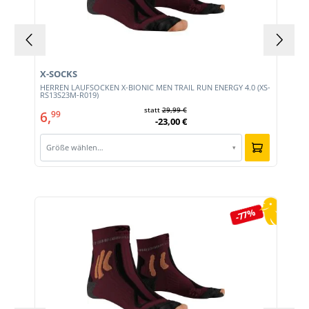
X-SOCKS
HERREN LAUFSOCKEN X-BIONIC MEN TRAIL RUN ENERGY 4.0 (XS-
RS13S23M-R019)
statt
29,99 €
6,
99
-23,00 €
Größe wählen…
▾
Produktgalerie überspringen
-77%