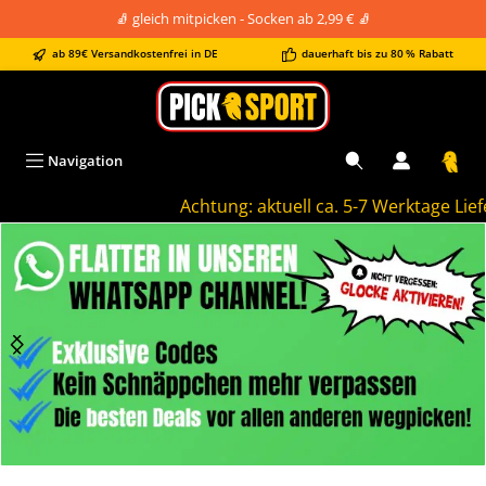
🧦 gleich mitpicken - Socken ab 2,99 € 🧦
alt springen
ab 89€ Versandkostenfrei in DE
dauerhaft bis zu 80 % Rabatt
Navigation
Achtung: aktuell ca. 5-7 Werktage Lieferz
Bildergalerie überspringen