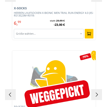
X-SOCKS
HERREN LAUFSOCKEN X-BIONIC MEN TRAIL RUN ENERGY 4.0 (XS-
RS13S23M-R019)
statt
29,99 €
6,
99
-23,00 €
Größe wählen…
▾
Produktgalerie überspringen
-79%
McKINLEY