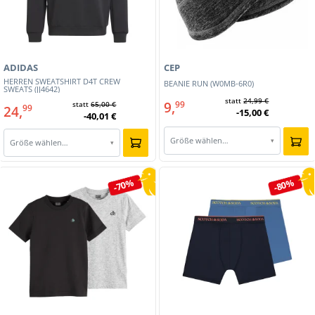
ADIDAS
CEP
HERREN SWEATSHIRT D4T CREW
BEANIE RUN (W0MB-6R0)
SWEATS (JJ4642)
statt
24,99 €
9,
99
statt
65,00 €
24,
99
-15,00 €
-40,01 €
Größe wählen…
▾
Größe wählen…
▾
-70%
-80%