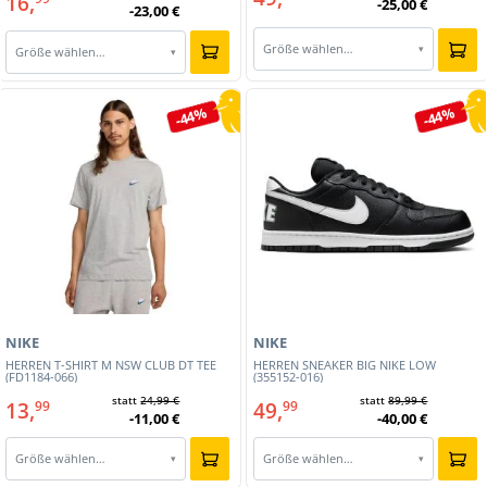
16,
-25,00 €
-23,00 €
Größe wählen…
▾
Größe wählen…
▾
-44%
-44%
NIKE
NIKE
HERREN T-SHIRT M NSW CLUB DT TEE
HERREN SNEAKER BIG NIKE LOW
(FD1184-066)
(355152-016)
statt
24,99 €
statt
89,99 €
13,
49,
99
99
-11,00 €
-40,00 €
Größe wählen…
Größe wählen…
▾
▾