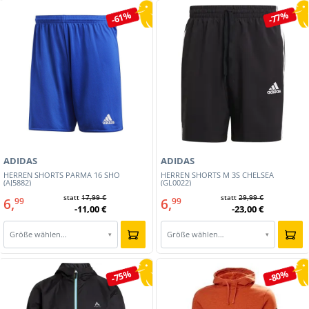
-61%
-77%
ADIDAS
ADIDAS
HERREN SHORTS PARMA 16 SHO
HERREN SHORTS M 3S CHELSEA
(AJ5882)
(GL0022)
statt
17,99 €
statt
29,99 €
6,
6,
99
99
-11,00 €
-23,00 €
Größe wählen…
Größe wählen…
▾
▾
-75%
-80%