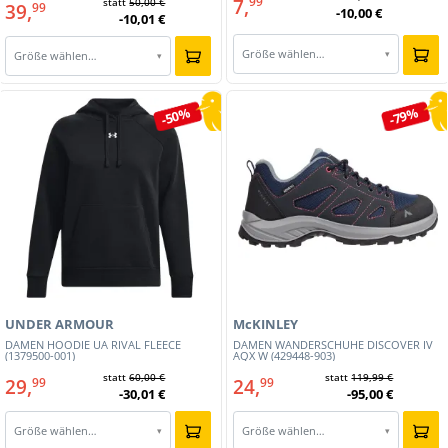
7,
99
statt
50,00 €
39,
99
-10,00 €
-10,01 €
Größe wählen…
▾
Größe wählen…
▾
-50%
-79%
UNDER ARMOUR
McKINLEY
DAMEN HOODIE UA RIVAL FLEECE
DAMEN WANDERSCHUHE DISCOVER IV
(1379500-001)
AQX W (429448-903)
statt
60,00 €
statt
119,99 €
29,
24,
99
99
-30,01 €
-95,00 €
Größe wählen…
Größe wählen…
▾
▾