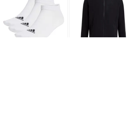
ADIDAS
McKINLEY
ADIDAS SOCKEN 3ER PACK LOW 3P
HERREN FLEECEJACKE CAROL M
(HT3469)
(433692-057)
statt
10,00 €
statt
29,99 €
6,
12,
99
99
-3,01 €
-17,00 €
Größe wählen…
Größe wählen…
▾
▾
-50%
-72%