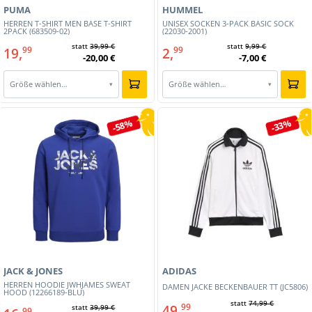
PUMA
HUMMEL
HERREN T-SHIRT MEN BASE T-SHIRT
UNISEX SOCKEN 3-PACK BASIC SOCK
2PACK (683509-02)
(22030-2001)
statt
39,99 €
statt
9,99 €
19,
2,
99
99
-20,00 €
-7,00 €
Größe wählen…
Größe wählen…
▾
▾
-58%
-33%
JACK & JONES
ADIDAS
HERREN HOODIE JWHJAMES SWEAT
DAMEN JACKE BECKENBAUER TT (JC5806)
HOOD (12266189-BLU)
statt
74,99 €
49,
99
statt
39,99 €
99