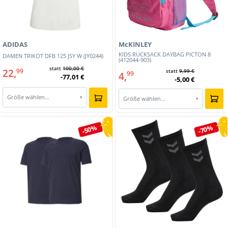
ADIDAS
McKINLEY
KIDS RUCKSACK DAYBAG PICTON 8
DAMEN TRIKOT DFB 125 JSY W (JY0244)
(412044-903)
statt
100,00 €
22,
99
statt
9,99 €
4,
99
-77,01 €
-5,00 €
Größe wählen…
▾
Größe wählen…
▾
-50%
-70%