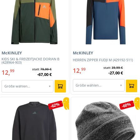
McKINLEY
McKINLEY
KIDS SKI & FREIZEITJACKE DORIAN B
HERREN ZIPPER FUDJI M (429192-511)
(428964-903)
statt
39,99 €
12,
99
statt
79,99 €
12,
99
-27,00 €
-67,00 €
Größe wählen…
▾
Größe wählen…
▾
-62%
-60%