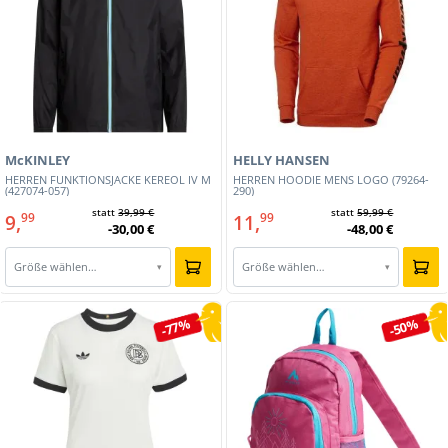
McKINLEY
HELLY HANSEN
HERREN FUNKTIONSJACKE KEREOL IV M
HERREN HOODIE MENS LOGO (79264-
(427074-057)
290)
statt
39,99 €
statt
59,99 €
9,
11,
99
99
-30,00 €
-48,00 €
Größe wählen…
Größe wählen…
▾
▾
-77%
-50%