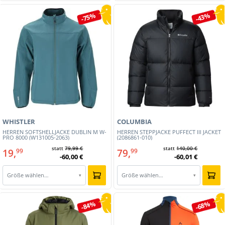
-75%
-43%
WHISTLER
COLUMBIA
HERREN SOFTSHELLJACKE DUBLIN M W-
HERREN STEPPJACKE PUFFECT III JACKET
PRO 8000 (W131005-2063)
(2086861-010)
statt
79,99 €
statt
140,00 €
19,
79,
99
99
-60,00 €
-60,01 €
Größe wählen…
Größe wählen…
▾
▾
-84%
-68%