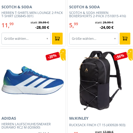
SCOTCH & SODA
SCOTCH & SODA
HERREN T-SHIRTS MEN LOUNGE 2-PACK
SCOTCH & SODA HERREN
T-SHIRT (236845-001)
BOXERSHORTS 2-PACK (1510015-416)
statt
39,99 €
statt
29,99 €
11,
5,
99
99
-28,00 €
-24,00 €
Größe wählen…
Größe wählen…
▾
▾
-20%
-56%
ADIDAS
McKINLEY
HERREN LAUFSCHUHE/SNEAKER
RUCKSACK FINCH CT 15 (430928-903)
DURAMO RC2 M (JQ0600)
statt
17,99 €