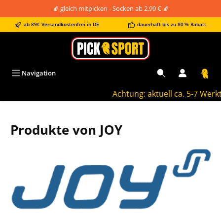
🧦 gleich mitpicken - Socken ab 2,99 € 🧦
alt springen
ab 89€ Versandkostenfrei in DE
dauerhaft bis zu 80 % Rabatt
Navigation
Achtung: aktuell ca. 5-7 Werktage 
Produkte von JOY