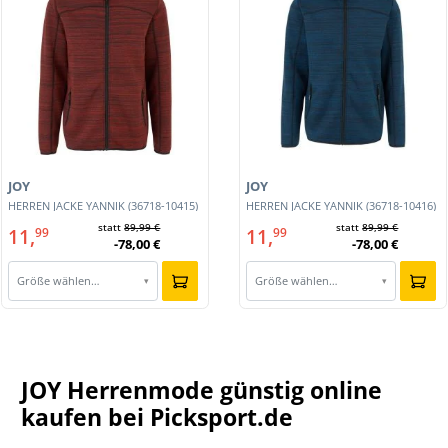
JOY
JOY
HERREN JACKE YANNIK (36718-10415)
HERREN JACKE YANNIK (36718-10416)
statt
89,99 €
statt
89,99 €
11,
11,
99
99
-78,00 €
-78,00 €
Größe wählen…
Größe wählen…
▾
▾
JOY Herrenmode günstig online
kaufen bei Picksport.de