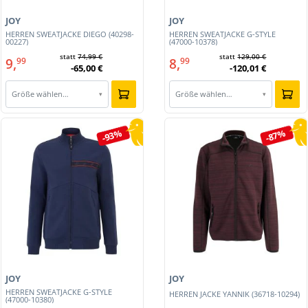
JOY
JOY
HERREN SWEATJACKE DIEGO (40298-
HERREN SWEATJACKE G-STYLE
00227)
(47000-10378)
statt
74,99 €
statt
129,00 €
9,
8,
99
99
-65,00 €
-120,01 €
Größe wählen…
Größe wählen…
▾
▾
-93%
-87%
JOY
JOY
HERREN SWEATJACKE G-STYLE
HERREN JACKE YANNIK (36718-10294)
(47000-10380)