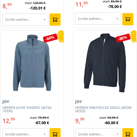
statt
89,99 €
11,
99
statt
129,00 €
8,
99
-78,00 €
-120,01 €
Größe wählen…
▾
Größe wählen…
▾
-84%
-86%
JOY
JOY
HERREN JACKE SANDRO (36726-
HERREN SWEATJACKE DIEGO (40298-
10330)
00352)
statt
79,99 €
statt
69,99 €
12,
9,
99
99
-67,00 €
-60,00 €
Größe wählen…
Größe wählen…
▾
▾