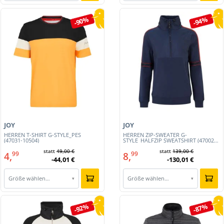
-90%
-94%
JOY
JOY
HERREN T-SHIRT G-STYLE_PES
HERREN ZIP-SWEATER G-
(47031-10504)
STYLE_HALFZIP SWEATSHIRT (47002-
10380)
statt
49,00 €
statt
139,00 €
4,
8,
99
99
-44,01 €
-130,01 €
Größe wählen…
Größe wählen…
▾
▾
-92%
-87%