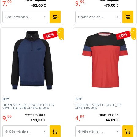
statt
59,99 €
statt
79,99 €
7,
9,
99
99
-52,00 €
-70,00 €
Größe wählen…
Größe wählen…
▾
▾
-92%
-90%
JOY
JOY
HERREN HALFZIP-SWEATSHIRT G-
HERREN T-SHIRT G-STYLE_PES
STYLE_HALFZIP (47029-10500)
(4703110-503)
statt
129,00 €
statt
49,00 €
9,
4,
99
99
-119,01 €
-44,01 €
Größe wählen…
Größe wählen…
▾
▾