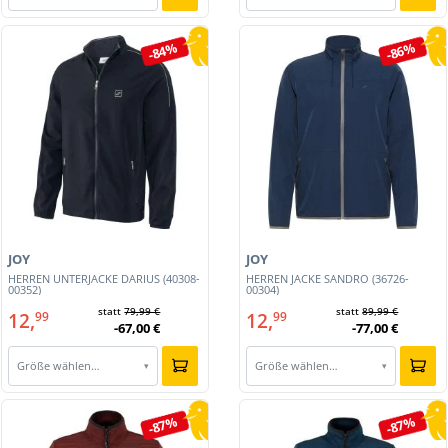
-84%
-86%
JOY
JOY
HERREN UNTERJACKE DARIUS (40308-
HERREN JACKE SANDRO (36726-
00352)
00304)
statt
79,99 €
statt
89,99 €
12,
12,
99
99
-67,00 €
-77,00 €
Größe wählen…
Größe wählen…
▾
▾
-87%
-87%