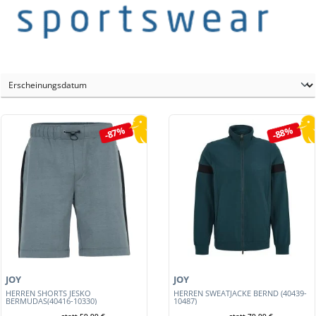
-87%
-88%
JOY
JOY
HERREN SHORTS JESKO
HERREN SWEATJACKE BERND (40439-
BERMUDAS(40416-10330)
10487)