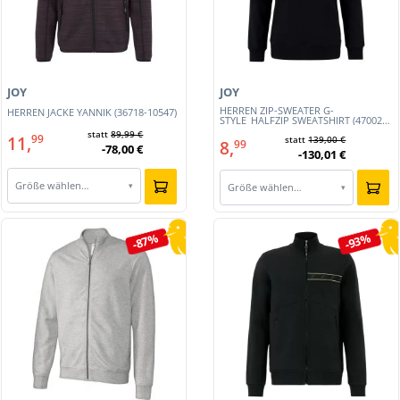
JOY
JOY
HERREN ZIP-SWEATER G-
HERREN JACKE YANNIK (36718-10547)
STYLE_HALFZIP SWEATSHIRT (47002-
10378)
statt
89,99 €
11,
99
statt
139,00 €
8,
99
-78,00 €
-130,01 €
Größe wählen…
▾
Größe wählen…
▾
-87%
-93%