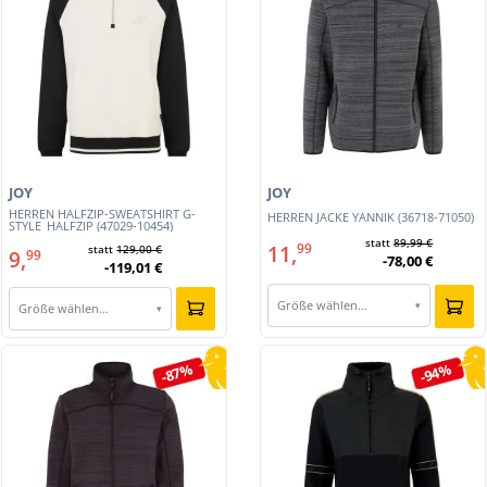
JOY
JOY
HERREN HALFZIP-SWEATSHIRT G-
HERREN JACKE YANNIK (36718-71050)
STYLE_HALFZIP (47029-10454)
statt
89,99 €
11,
99
statt
129,00 €
9,
99
-78,00 €
-119,01 €
Größe wählen…
▾
Größe wählen…
▾
-87%
-94%