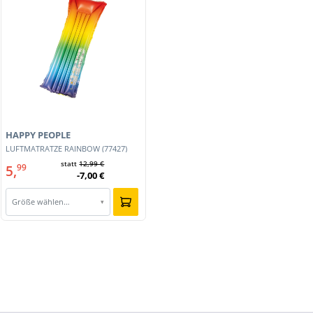
HAPPY PEOPLE
LUFTMATRATZE RAINBOW (77427)
statt
12,99 €
5,
99
-7,00 €
Größe wählen…
▾