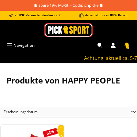
💲 spare 19% MwSt. - Code: ichpicke 💲
alt springen
ab 89€ Versandkostenfrei in DE
dauerhaft bis zu 80 % Rabatt
Navigation
Achtung: aktuell ca. 5-7
Produkte von HAPPY PEOPLE
-54%