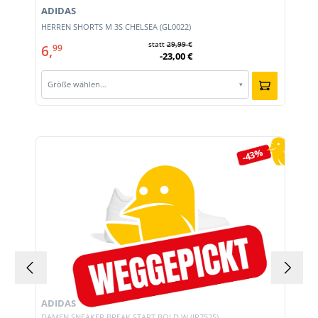
ADIDAS
HERREN SHORTS M 3S CHELSEA (GL0022)
statt
29,99 €
6,
99
-23,00 €
Größe wählen…
▾
Produktgalerie überspringen
-43%
ADIDAS
DAMEN SNEAKER BREAK START BOLD W (JP7525)