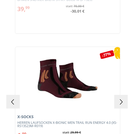
statt
70,00 €
39,
99
-30,01 €
Produktgalerie überspringen
-77%
X-SOCKS
HERREN LAUFSOCKEN X-BIONIC MEN TRAIL RUN ENERGY 4.0 (XS-
RS13S23M-R019)
statt
29,99 €
99