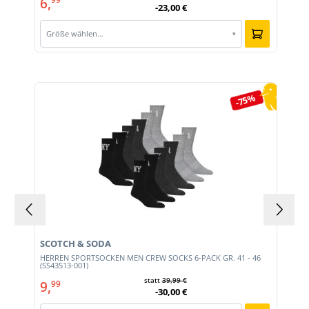
6,
-23,00 €
Größe wählen…
▾
Produktgalerie überspringen
-75%
SCOTCH & SODA
HERREN SPORTSOCKEN MEN CREW SOCKS 6-PACK GR. 41 - 46
0)
(SS43513-001)
statt
39,99 €
9,
99
-30,00 €