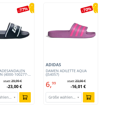
-77%
-70%
ADIDAS
NI
BADESANDALEN
DAMEN ADILETTE AQUA
HE
N (4000-100277-
(JS4057)
TE
CO
statt
29,99 €
statt
23,00 €
6,
1
99
-23,00 €
-16,01 €
ählen…
Größe wählen…
G
▾
▾