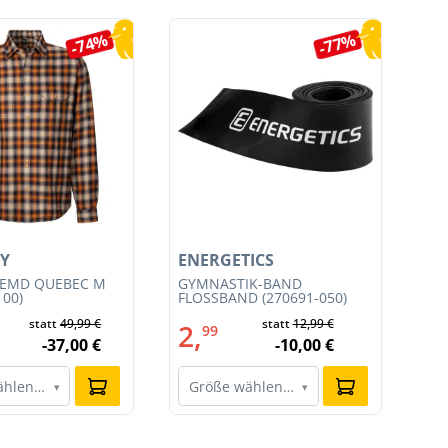
-74%
-77%
Y
ENERGETICS
EN
HEMD QUEBEC M
GYMNASTIK-BAND
MA
100)
FLOSSBAND (270691-050)
8C
statt
49,99 €
statt
12,99 €
2,
2
99
-37,00 €
-10,00 €
ählen…
Größe wählen…
G
▾
▾