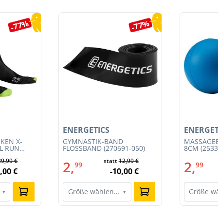
-77%
-77%
ENERGETICS
ENERGET
KEN X-
GYMNASTIK-BAND
MASSAGEB
IL RUN
FLOSSBAND (270691-050)
8CM (2533
3S23MB-
29,99 €
statt
12,99 €
2,
2,
99
99
,00 €
-10,00 €
Größe wählen…
Größe w
▾
▾