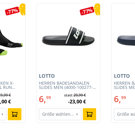
-77%
-77%
LOTTO
LOTTO
KEN X-
HERREN BADESANDALEN
HERREN 
IL RUN
SLIDES MEN (4000-100277-
SLIDES ME
3S23MB-
002)
001)
29,99 €
statt
29,99 €
6,
6,
99
99
,00 €
-23,00 €
Größe wählen…
Größe w
▾
▾