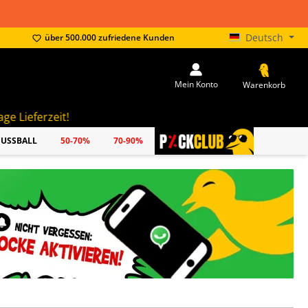
Deutsch
über 500.000 zufriedene Kunden
Mein Konto
Warenkorb
FUSSBALL
50-70%
70-90%
PICKCLUB