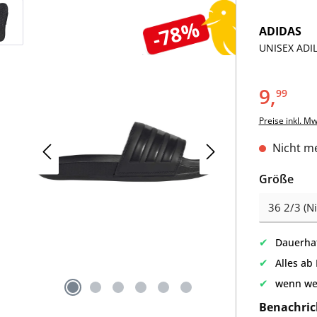
-78%
ADIDAS
UNISEX ADI
9,
99
Preise inkl. M
Nicht me
aus
Größe
✔
Dauerhaf
✔
Alles ab
✔
wenn we
Benachric