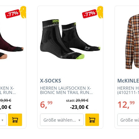
-77%
-77%
X-SOCKS
McKINLE
KEN X-
HERREN LAUFSOCKEN X-
HERREN 
IL RUN
BIONIC MEN TRAIL RUN
(4102111-
RS13S23M-
ENERGY 4.0 (RS13S23MB-
29,99 €
statt
29,99 €
011)
6,
12,
99
99
,00 €
-23,00 €
Größe wählen…
Größe w
▾
▾