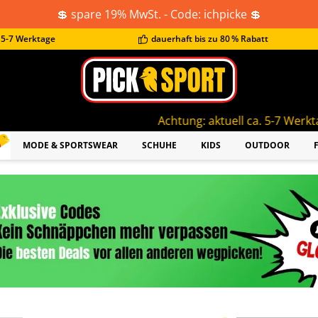
💲 spare 19% MwSt. - Code: ichpicke 💲
t 5-7 Werktage
dauerhaft bis zu 80 % Rabatt
Achtung: aktuell ca. 5-7 Werktage Lieferzeit!
MODE & SPORTSWEAR
SCHUHE
KIDS
OUTDOOR