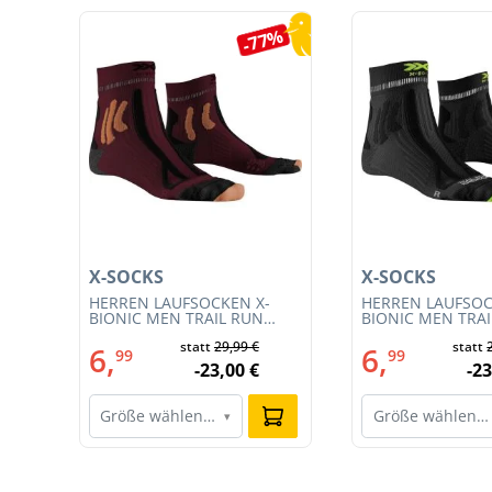
Produktgalerie überspringen
2%
-77%
X-SOCKS
X-SOCKS
T
HERREN LAUFSOCKEN X-
HERREN LAUFSOC
BIONIC MEN TRAIL RUN
BIONIC MEN TRA
ENERGY 4.0 (XS-RS13S23M-
ENERGY 4.0 (RS1
€
statt
29,99 €
statt
R019)
011)
6,
6,
99
99
€
-23,00 €
-23
Größe wählen…
Größe wählen…
▾