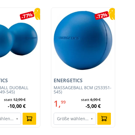
-77%
-72%
ICS
ENERGETICS
EN
ALL DUOBALL
MASSAGEBALL 8CM (253351-
TR
49-545)
545)
SET
statt
12,99 €
statt
6,99 €
1,
4
99
-10,00 €
-5,00 €
ählen…
Größe wählen…
G
▾
▾