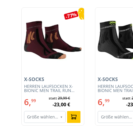
Produktgalerie überspringen
5%
-77%
X-SOCKS
X-SOCKS
T
HERREN LAUFSOCKEN X-
HERREN LAUFSOC
CE
BIONIC MEN TRAIL RUN
BIONIC MEN TRA
ENERGY 4.0 (XS-RS13S23M-
ENERGY 4.0 (RS1
statt
29,99 €
statt
R019)
011)
6,
6,
99
99
-23,00 €
-23
Größe wählen…
Größe wählen…
▾