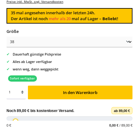
Preise inkl. MwSt. zzgl. Versandkosten
35
mal angesehen innerhalb der letzten 24h.
Der Artikel ist noch
mehr als 20
mal auf Lager –
Beliebt!
auswählen
Größe
✔
Dauerhaft günstige Pickpreise
✔
Alles ab Lager verfügbar
✔
wenn weg, dann weggepickt
Sofort verfügbar
In den Warenkorb
Noch
89,00 €
bis
kostenloser Versand
.
ab 89,00 €
0 €
0,00 €
/ 89,00 €