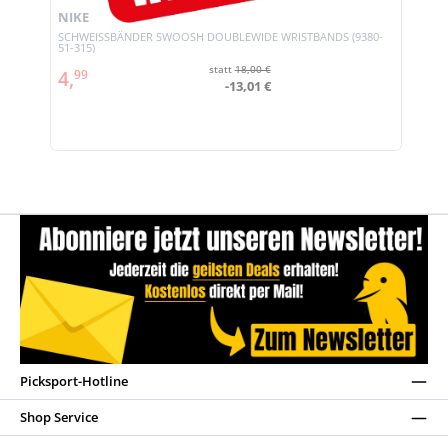
NIKE
SCHWEISSBÄNDER SWOOSH DOUBLEWIDE WRISTBANDS (9380-
51-315)
statt
18,00 €
4,
99
-13,01 €
Picksport-Hotline
Shop Service