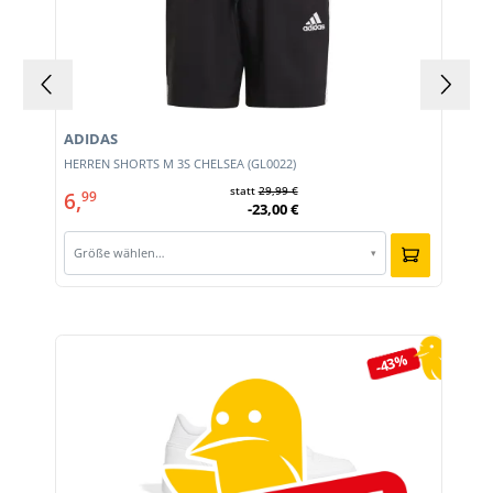
ADIDAS
HERREN SHORTS M 3S CHELSEA (GL0022)
statt
29,99 €
6,
99
-23,00 €
Größe wählen…
▾
Produktgalerie überspringen
-43%