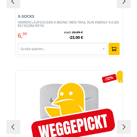
X-SOCKS
HERREN LAUFSOCKEN X-BIONIC MEN TRAIL RUN ENERGY 4.0 (XS-
RS13S23M-R019)
statt
29,99 €
6,
99
-23,00 €
Größe wählen…
▾
Produktgalerie überspringen
-72%