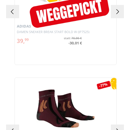
ADIDAS
DAMEN SNEAKER BREAK START BOLD W (JP7525)
statt
70,00 €
39,
99
-30,01 €
Produktgalerie überspringen
-77%