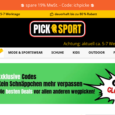
💲 spare 19% MwSt. - Code: ichpicke 💲
t 5-7 Werktage
dauerhaft bis zu 80 % Rabatt
Achtung: aktuell ca. 5-7 Werktage Lieferzeit
MODE & SPORTSWEAR
SCHUHE
KIDS
OUTDOOR