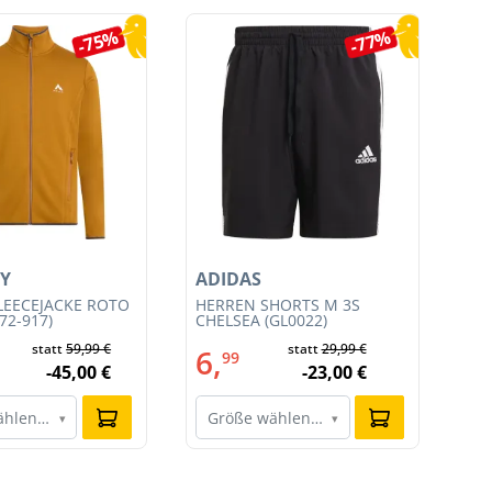
-75%
-77%
Y
ADIDAS
AD
LEECEJACKE ROTO
HERREN SHORTS M 3S
HE
72-917)
CHELSEA (GL0022)
SH
statt
59,99 €
statt
29,99 €
6,
6
99
-45,00 €
-23,00 €
ählen…
Größe wählen…
G
▾
▾