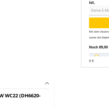
ist.
Deine E-Mail
Mit dem Absend
sowie die
Date
Noch
89,00 
0 €
W WC22 (DH6620-