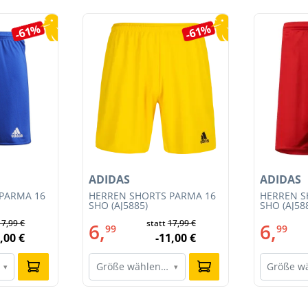
-61%
-61%
ADIDAS
ADIDAS
PARMA 16
HERREN SHORTS PARMA 16
HERREN S
SHO (AJ5885)
SHO (AJ58
17,99 €
statt
17,99 €
6,
6,
99
99
,00 €
-11,00 €
Größe wählen…
Größe w
▾
▾