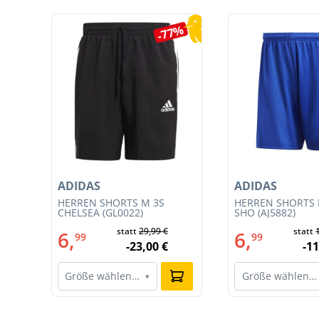
Produktgalerie überspringen
5%
-77%
ADIDAS
ADIDAS
T
HERREN SHORTS M 3S
HERREN SHORTS 
CE
CHELSEA (GL0022)
SHO (AJ5882)
statt
29,99 €
statt
6,
6,
99
99
-23,00 €
-11
Größe wählen…
Größe wählen…
▾