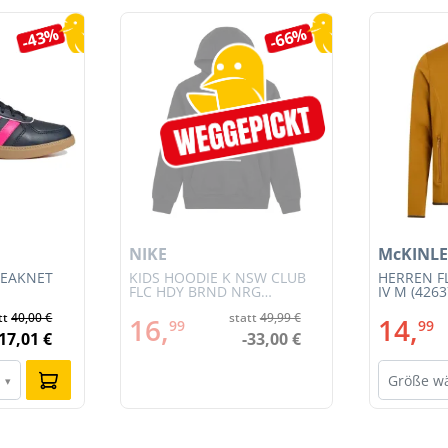
-43%
-66%
NIKE
McKINLE
REAKNET
KIDS HOODIE K NSW CLUB
HERREN F
FLC HDY BRND NRG
IV M (4263
(HV0392-010)
tt
40,00 €
statt
49,99 €
16,
14,
99
99
-17,01 €
-33,00 €
Größe w
▾