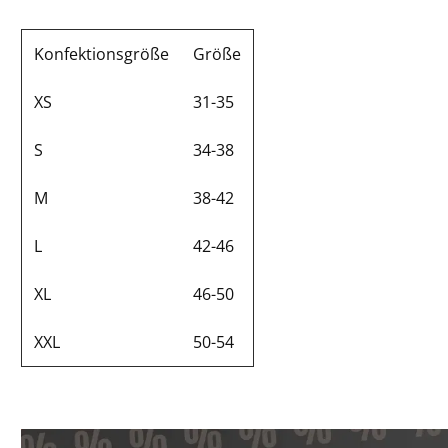
Konfektionsgröße
Größe
XS
31-35
S
34-38
M
38-42
L
42-46
XL
46-50
XXL
50-54