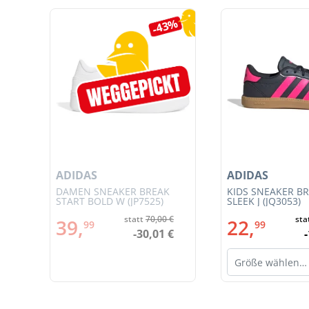
Produktgalerie überspringen
7%
-43%
ADIDAS
ADIDAS
JSY
DAMEN SNEAKER BREAK
KIDS SNEAKER B
START BOLD W (JP7525)
SLEEK J (JQ3053)
€
statt
70,00 €
sta
39,
22,
99
99
€
-30,01 €
Größe wählen…