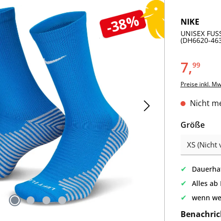
-38%
NIKE
UNISEX FUS
(DH6620-463
7,
99
Preise inkl. M
Nicht me
aus
Größe
✔
Dauerhaf
✔
Alles ab
✔
wenn we
Benachric