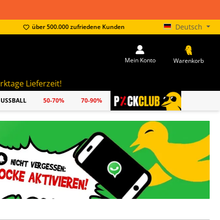
Deutsch
über 500.000 zufriedene Kunden
Mein Konto
Warenkorb
!
FUSSBALL
50-70%
70-90%
PICKCLUB