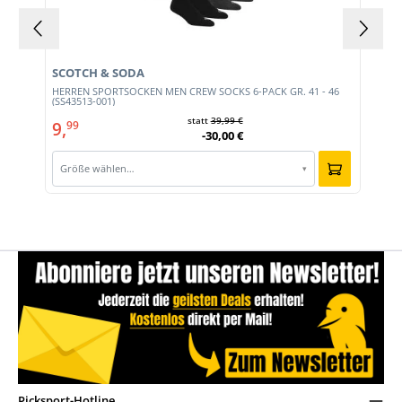
SCOTCH & SODA
HERREN SPORTSOCKEN MEN CREW SOCKS 6-PACK GR. 41 - 46
(SS43513-001)
statt
39,99 €
9,
99
-30,00 €
Größe wählen…
▾
Picksport-Hotline