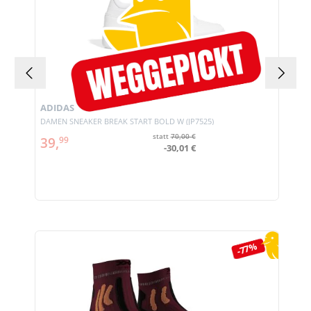
ADIDAS
DAMEN SNEAKER BREAK START BOLD W (JP7525)
statt
70,00 €
39,
99
-30,01 €
Produktgalerie überspringen
-77%