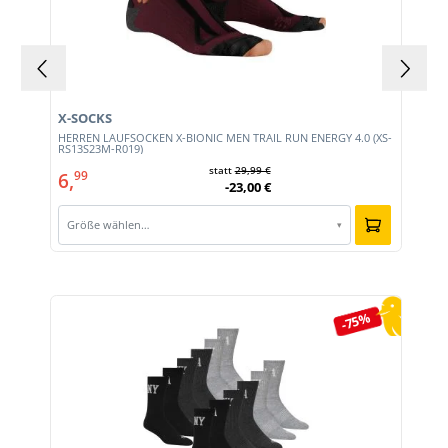
X-SOCKS
HERREN LAUFSOCKEN X-BIONIC MEN TRAIL RUN ENERGY 4.0 (XS-
RS13S23M-R019)
statt
29,99 €
6,
99
-23,00 €
Größe wählen…
▾
Produktgalerie überspringen
-75%