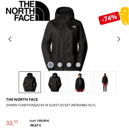
Bildergalerie überspringen
-74%
THE NORTH FACE
DAMEN FUNKTIONSJACKE W QUEST JACKET (NF00A8BA-KU1)
statt
130,00 €
33,
33
-96,67 €