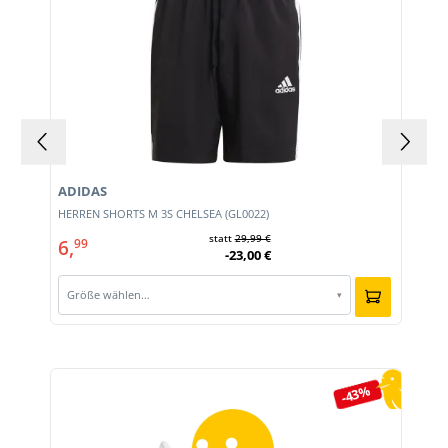
ADIDAS
E
HERREN SHORTS M 3S CHELSEA (GL0022)
statt
29,99 €
6,
99
-23,00 €
Größe wählen…
▾
Produktgalerie überspringen
-43%