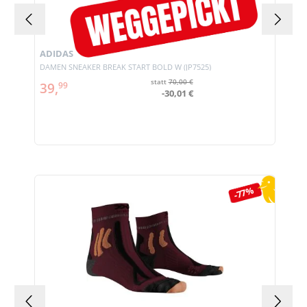
ADIDAS
DAMEN SNEAKER BREAK START BOLD W (JP7525)
statt
70,00 €
39,
99
-30,01 €
Produktgalerie überspringen
-77%