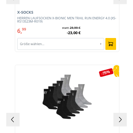
X-SOCKS
HERREN LAUFSOCKEN X-BIONIC MEN TRAIL RUN ENERGY 4.0 (XS-
RS13S23M-R019)
statt
29,99 €
6,
99
-23,00 €
Größe wählen…
▾
Produktgalerie überspringen
-75%