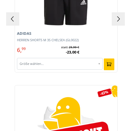
ADIDAS
E
HERREN SHORTS M 3S CHELSEA (GL0022)
statt
29,99 €
6,
99
-23,00 €
Größe wählen…
▾
Produktgalerie überspringen
-43%