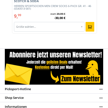
SCOTCH & SODA
HERREN SPORTSOCKEN MEN CREW SOCKS 6-PACK GR. 41 - 46
(SS43513-001)
statt
39,99 €
9,
99
-30,00 €
Größe wählen…
▾
Picksport-Hotline
Shop Service
Informationen