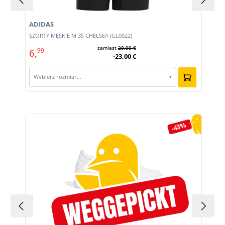
ADIDAS
E
SZORTY MĘSKIE M 3S CHELSEA (GL0022)
zamiast
29,99 €
6,
99
-23,00 €
Wybierz rozmiar…
▾
Pomiń galerię produktów
-43%