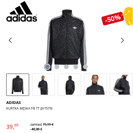
Pomiń galerię zdjęć
-50%
ADIDAS
KURTKA MĘSKA FB TT (JV7579)
zamiast
79,99 €
39,
99
-40,00 €