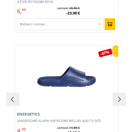
4.0 (XS-RS13S23M-R019)
zamiast
29,99 €
6,
99
-23,00 €
Wybierz rozmiar…
▾
Pomiń galerię produktów
-67%
ENERGETICS
UNISEKSOWE KLAPKI KĄPIELOWE WELLBY (426172-507)
zamiast
14,99 €
4,
99