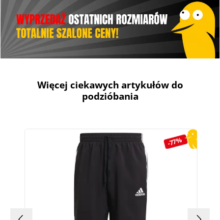
Więcej ciekawych artykułów do
podzióbania
Pomiń galerię produktów
-77%