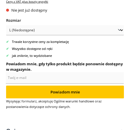
Ceny z VAT plus koszty wysyłki
Nie jest już dostępny
Wybierz
Rozmiar
✔
Trwale korzystne ceny za kompletację
✔
Wszystko dostępne od ręki
✔
jak zniknie, to wydziobane
Powiadom mnie, gdy tylko produkt będzie ponownie dostępny
w magazynie.
Twój e-mail
Powiadom mnie
Wysyłając formularz, akceptuję
Ogólne warunki handlowe
oraz
postanowienia dotyczące ochrony danych
.