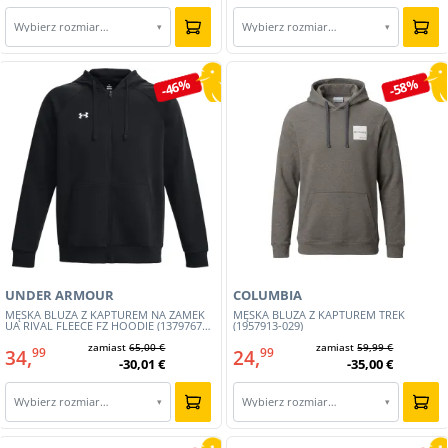
Wybierz rozmiar…
Wybierz rozmiar…
▾
▾
-46%
-58%
UNDER ARMOUR
COLUMBIA
MĘSKA BLUZA Z KAPTUREM NA ZAMEK
MĘSKA BLUZA Z KAPTUREM TREK
UA RIVAL FLEECE FZ HOODIE (1379767-
(1957913-029)
001)
zamiast
65,00 €
zamiast
59,99 €
34,
24,
99
99
-30,01 €
-35,00 €
Wybierz rozmiar…
Wybierz rozmiar…
▾
▾