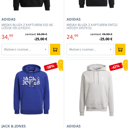
ADIDAS
ADIDAS
MĘSKA BLUZA Z KAPTUREM ESS NC
MĘSKA BLUZA Z KAPTUREM ENT22
LOOSE HD (LF9231)
HOODY (H57512)
zamiast
59,99 €
zamiast
49,99 €
34,
24,
99
99
-25,00 €
-25,00 €
Wybierz rozmiar…
Wybierz rozmiar…
▾
▾
-58%
-42%
JACK & JONES
ADIDAS