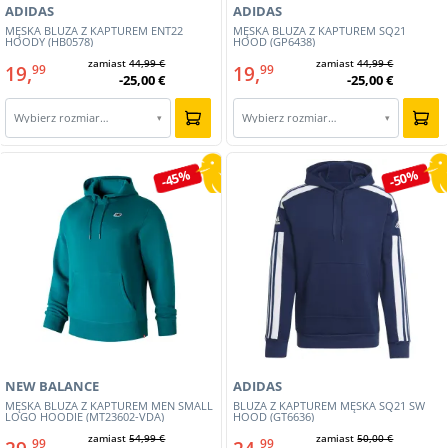
ADIDAS
ADIDAS
MĘSKA BLUZA Z KAPTUREM ENT22
MĘSKA BLUZA Z KAPTUREM SQ21
HOODY (HB0578)
HOOD (GP6438)
zamiast
44,99 €
zamiast
44,99 €
19,
19,
99
99
-25,00 €
-25,00 €
Wybierz rozmiar…
Wybierz rozmiar…
▾
▾
-45%
-50%
NEW BALANCE
ADIDAS
MĘSKA BLUZA Z KAPTUREM MEN SMALL
BLUZA Z KAPTUREM MĘSKA SQ21 SW
LOGO HOODIE (MT23602-VDA)
HOOD (GT6636)
zamiast
54,99 €
zamiast
50,00 €
99
99