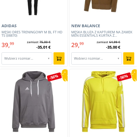
ADIDAS
NEW BALANCE
MĘSKI DRES TRENINGOWY M BL FT HD
MĘSKA BLUZA Z KAPTUREM NA ZAMEK
TS (JI8870)
MEN ESSENTIALS KURTKA Z
WYSZYWANYM LOGO (MJ31536-DHE)
zamiast
75,00 €
zamiast
64,99 €
39,
29,
99
99
-35,01 €
-35,00 €
Wybierz rozmiar…
Wybierz rozmiar…
▾
▾
-56%
-56%