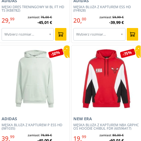
ADIDAS
ADIDAS
MĘSKI DRES TRENINGOWY M BL FT HD
MĘSKA BLUZA Z KAPTUREM ESS HD
TS (KB8782)
(IY4928)
zamiast
75,00 €
zamiast
59,99 €
29,
20,
99
00
-45,01 €
-39,99 €
Wybierz rozmiar…
Wybierz rozmiar…
▾
▾
-50%
-75%
ADIDAS
NEW ERA
MĘSKA BLUZA Z KAPTUREM P ESS HD
MĘSKA BLUZA Z KAPTUREM NBA GRPHC
(JW1035)
OS HOODIE CHIBUL FDR (60596417)
zamiast
79,99 €
zamiast
80,00 €
39,
19,
99
99
-40,00 €
-60,01 €