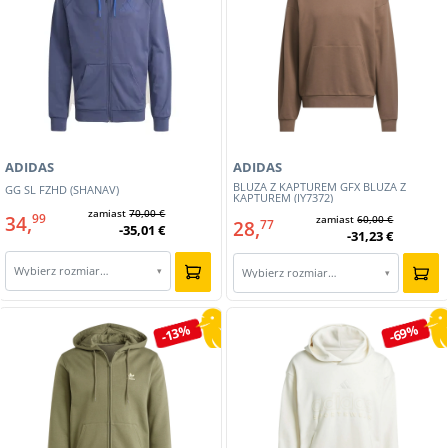
ADIDAS
ADIDAS
BLUZA Z KAPTUREM GFX BLUZA Z
GG SL FZHD (SHANAV)
KAPTUREM (IY7372)
zamiast
70,00 €
34,
99
zamiast
60,00 €
28,
77
-35,01 €
-31,23 €
Wybierz rozmiar…
▾
Wybierz rozmiar…
▾
-13%
-69%