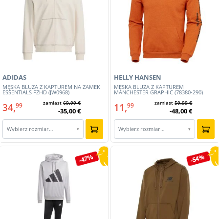
ADIDAS
HELLY HANSEN
MĘSKA BLUZA Z KAPTUREM NA ZAMEK
MĘSKA BLUZA Z KAPTUREM
ESSENTIALS FZHD (JW0968)
MANCHESTER GRAPHIC (78380-290)
zamiast
69,99 €
zamiast
59,99 €
34,
11,
99
99
-35,00 €
-48,00 €
Wybierz rozmiar…
Wybierz rozmiar…
▾
▾
-47%
-54%