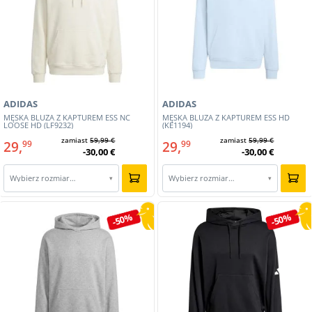
ADIDAS
ADIDAS
MĘSKA BLUZA Z KAPTUREM ESS NC
MĘSKA BLUZA Z KAPTUREM ESS HD
LOOSE HD (LF9232)
(KE1194)
zamiast
59,99 €
zamiast
59,99 €
29,
29,
99
99
-30,00 €
-30,00 €
Wybierz rozmiar…
Wybierz rozmiar…
▾
▾
-50%
-50%