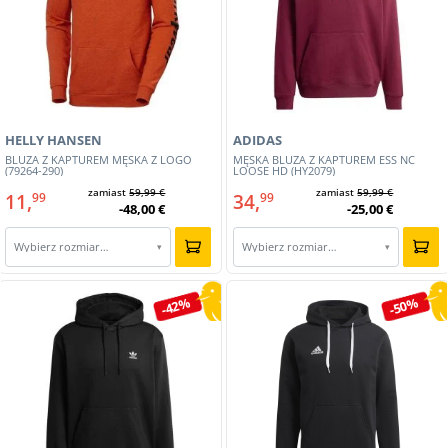
HELLY HANSEN
ADIDAS
BLUZA Z KAPTUREM MĘSKA Z LOGO
MĘSKA BLUZA Z KAPTUREM ESS NC
(79264-290)
LOOSE HD (HY2079)
zamiast
59,99 €
zamiast
59,99 €
11,
34,
99
99
-48,00 €
-25,00 €
Wybierz rozmiar…
Wybierz rozmiar…
▾
▾
-42%
-50%