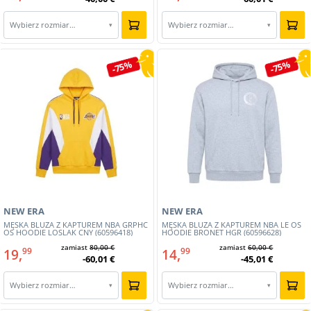
Wybierz rozmiar…
Wybierz rozmiar…
▾
▾
-75%
-75%
NEW ERA
NEW ERA
MĘSKA BLUZA Z KAPTUREM NBA GRPHC
MĘSKA BLUZA Z KAPTUREM NBA LE OS
OS HOODIE LOSLAK CNY (60596418)
HOODIE BRONET HGR (60596628)
zamiast
80,00 €
zamiast
60,00 €
19,
14,
99
99
-60,01 €
-45,01 €
Wybierz rozmiar…
Wybierz rozmiar…
▾
▾