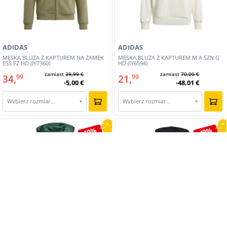
ADIDAS
ADIDAS
MĘSKA BLUZA Z KAPTUREM NA ZAMEK
MĘSKA BLUZA Z KAPTUREM M A SZN G
ESS FZ HD (IY7360)
HD (IY6594)
zamiast
39,99 €
zamiast
70,00 €
34,
21,
99
99
-5,00 €
-48,01 €
Wybierz rozmiar…
Wybierz rozmiar…
▾
▾
-50%
-49%