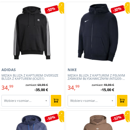
-50%
-30%
ADIDAS
NIKE
MĘSKA BLUZA Z KAPTUREM OVERSIZE
MĘSKA BLUZA Z KAPTUREM Z PEŁNYM
BLUZA Z KAPTUREM (JC6251)
ZAMKIEM BŁYSKAWICZNYM (NT0205-
451)
zamiast
69,99 €
zamiast
49,99 €
34,
34,
99
99
-35,00 €
-15,00 €
Wybierz rozmiar…
Wybierz rozmiar…
▾
▾
-50%
-52%