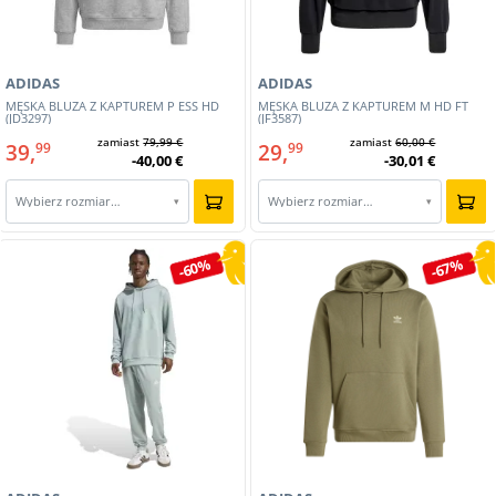
ADIDAS
ADIDAS
MĘSKA BLUZA Z KAPTUREM P ESS HD
MĘSKA BLUZA Z KAPTUREM M HD FT
(JD3297)
(JF3587)
zamiast
79,99 €
zamiast
60,00 €
39,
29,
99
99
-40,00 €
-30,01 €
Wybierz rozmiar…
Wybierz rozmiar…
▾
▾
-60%
-67%