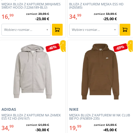
MĘSKA BLUZA Z KAPTUREM JWHJAMES
BLUZA Z KAPTUREM MĘSKA ESS HD
SWEAT HOOD (12266189-BLU)
(HZ6585)
zamiast
39,99 €
zamiast
59,99 €
16,
34,
99
99
-23,00 €
-25,00 €
Wybierz rozmiar…
Wybierz rozmiar…
▾
▾
-46%
-69%
ADIDAS
NIKE
MĘSKA BLUZA Z KAPTUREM NA ZAMEK
MĘSKA BLUZA Z KAPTUREM M NK CLUB
ESS FZ HD (JY6167)
BB PO (FN3859-235)
zamiast
64,99 €
zamiast
64,99 €
34,
19,
99
99
-30,00 €
-45,00 €