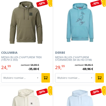
-58%
-70%
COLUMBIA
DERBE
MĘSKA BLUZA Z KAPTUREM TREK
MĘSKA BLUZA Z KAPTUREM
(1957913-393)
STURMMÖWE (M-06-HD-0198)
zamiast
59,99 €
zamiast
99,95 €
24,
29,
99
99
-35,00 €
-69,96 €
Wybierz rozmiar…
Wybierz rozmiar…
▾
▾
-50%
-50%