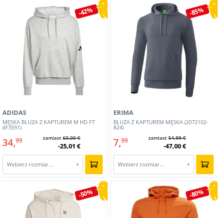
-42%
-85%
ADIDAS
ERIMA
MĘSKA BLUZA Z KAPTUREM M HD FT
BLUZA Z KAPTUREM MĘSKA (2072102-
(JF3591)
824)
zamiast
60,00 €
zamiast
54,99 €
34,
7,
99
99
-25,01 €
-47,00 €
Wybierz rozmiar…
Wybierz rozmiar…
▾
▾
-50%
-80%