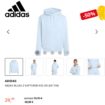
Pomiń galerię zdjęć
-50%
ADIDAS
MĘSKA BLUZA Z KAPTUREM ESS HD (KE1194)
zamiast
59,99 €
29,
99
-30,00 €