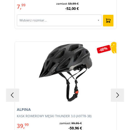
zamiast
59,99 €
7,
99
-52,00 €
Wybierz rozmiar…
▾
Pomiń galerię produktów
-60%
ALPINA
KASK ROWEROWY MĘSKI THUNDER 3.0 (A9778-38)
zamiast
99,95 €
39,
99
-59,96 €