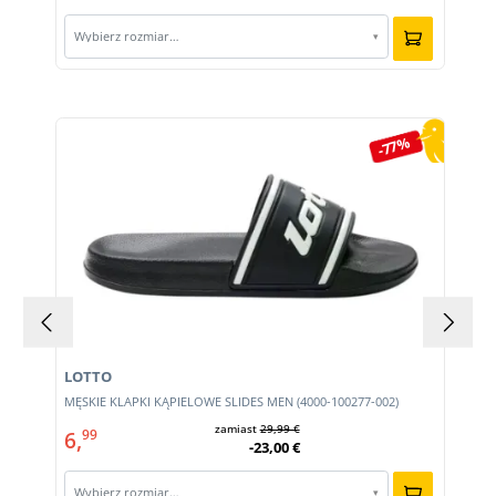
Wybierz rozmiar…
▾
Pomiń galerię produktów
-77%
LOTTO
MĘSKIE KLAPKI KĄPIELOWE SLIDES MEN (4000-100277-002)
zamiast
29,99 €
6,
99
-23,00 €
Wybierz rozmiar…
▾