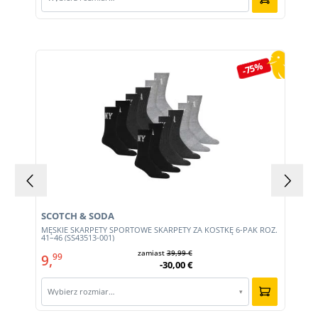
Pomiń galerię produktów
-75%
SCOTCH & SODA
MĘSKIE SKARPETY SPORTOWE SKARPETY ZA KOSTKĘ 6-PAK ROZ.
41–46 (SS43513-001)
zamiast
39,99 €
9,
99
-30,00 €
Wybierz rozmiar…
▾