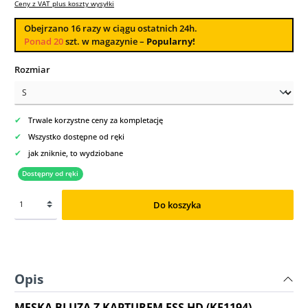
Ceny z VAT plus koszty wysyłki
Obejrzano
16
razy w ciągu ostatnich 24h.
Ponad 20
szt. w magazynie –
Popularny!
Wybierz
Rozmiar
✔
Trwale korzystne ceny za kompletację
✔
Wszystko dostępne od ręki
✔
jak zniknie, to wydziobane
Dostępny od ręki
Do koszyka
Opis
MĘSKA BLUZA Z KAPTUREM ESS HD (KE1194)