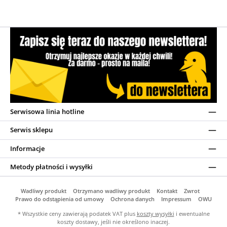
Serwisowa linia hotline
Serwis sklepu
Informacje
Metody płatności i wysyłki
Wadliwy produkt
Otrzymano wadliwy produkt
Kontakt
Zwrot
Prawo do odstąpienia od umowy
Ochrona danych
Impressum
OWU
* Wszystkie ceny zawierają podatek VAT plus
koszty wysyłki
i ewentualne
koszty dostawy, jeśli nie określono inaczej.