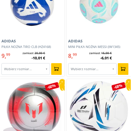
ADIDAS
ADIDAS
PIŁKA NOŻNA TIRO CLB (HZ4168)
MINI PIŁKA NOŻNA MESSI (JW1345)
zamiast
20,00 €
zamiast
15,00 €
9,
8,
99
99
-10,01 €
-6,01 €
Wybierz rozmiar…
Wybierz rozmiar…
▾
▾
-60%
-68%