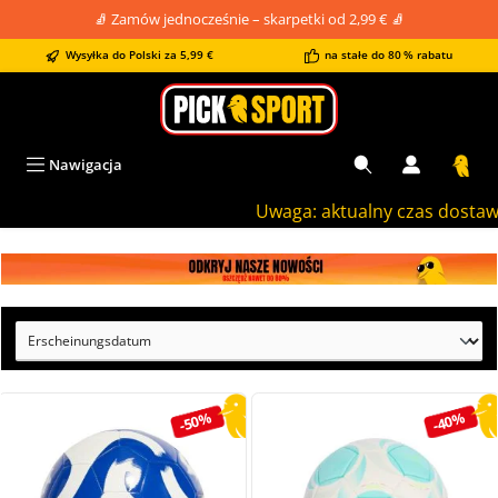
🧦 Zamów jednocześnie – skarpetki od 2,99 € 🧦
wnej zawartości
Wysyłka do Polski za 5,99 €
na stałe do 80 % rabatu
Nawigacja
Uwaga: aktualny czas dostawy t
Pomiń galerię zdjęć
-50%
-40%