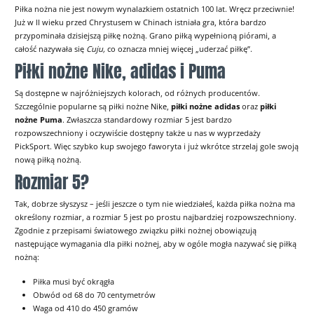
Piłka nożna nie jest nowym wynalazkiem ostatnich 100 lat. Wręcz przeciwnie!
Już w II wieku przed Chrystusem w Chinach istniała gra, która bardzo
przypominała dzisiejszą piłkę nożną. Grano piłką wypełnioną piórami, a
całość nazywała się
Cuju,
co oznacza mniej więcej „uderzać piłkę”.
Piłki nożne Nike, adidas i Puma
Są dostępne w najróżniejszych kolorach, od różnych producentów.
Szczególnie popularne są piłki nożne
Nike
,
piłki nożne adidas
oraz
piłki
nożne Puma
. Zwłaszcza standardowy rozmiar 5 jest bardzo
rozpowszechniony i oczywiście dostępny także u nas w wyprzedaży
PickSport. Więc szybko kup swojego faworyta i już wkrótce strzelaj gole swoją
nową piłką nożną.
Rozmiar 5?
Tak, dobrze słyszysz – jeśli jeszcze o tym nie wiedziałeś, każda piłka nożna ma
określony rozmiar, a rozmiar 5 jest po prostu najbardziej rozpowszechniony.
Zgodnie z przepisami światowego związku piłki nożnej obowiązują
następujące wymagania dla piłki nożnej, aby w ogóle mogła nazywać się piłką
nożną:
Piłka musi być okrągła
Obwód od 68 do 70 centymetrów
Waga od 410 do 450 gramów