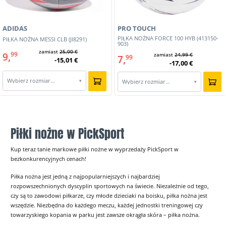
ADIDAS
PRO TOUCH
PIŁKA NOŻNA FORCE 100 HYB (413150-
PIŁKA NOŻNA MESSI CLB (JI8291)
903)
zamiast
25,00 €
9,
99
zamiast
24,99 €
7,
99
-15,01 €
-17,00 €
Wybierz rozmiar…
▾
Wybierz rozmiar…
▾
Piłki nożne w PickSport
Kup teraz tanie markowe piłki nożne w wyprzedaży PickSport w
bezkonkurencyjnych cenach!
Piłka nożna jest jedną z najpopularniejszych i najbardziej
rozpowszechnionych dyscyplin sportowych na świecie. Niezależnie od tego,
czy są to zawodowi piłkarze, czy młode dzieciaki na boisku, piłka nożna jest
wszędzie. Niezbędna do każdego meczu, każdej jednostki treningowej czy
towarzyskiego kopania w parku jest zawsze okrągła skóra – piłka nożna.