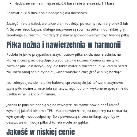
Nadciśnienie nie mniejsze niż 0,6 bara i nie większe niż 1,1 bara
Rozmiar piłki 5 doskonale nadaje się dla dorosłych.
Szczególnie dla dzieci, ale także dla młodzieży, polecamy rozmiary piłek 3 lub
4. Są one nieco lżejsze, dlatego nazywane są również piłkami do lekkiej gry, i
zapobiegają urazom u młodszych piłkarzy spowodowanym zbyt twardą piłką.
Piłka nożna i nawierzchnia w harmonii
Podobnie jak w przypadku naszych butów piłkarskich, nawierzchnia, na
której chcesz grać, decyduje o wyborze piłki nożnej. Ponieważ nie tylko
rozmiar piłki jest decydujący, ale także materiał wierzchni piłki. Zatem przed
zakupem zadaj sobie pytanie: „Gdzie właściwie chcę grać w piłkę nożną?”.
Jeśli zdecydujesz się na piłkę halową, sprawdzą się już tańsze, maszynowo
szyte
piłki nożne
z materiału syntetycznego lub piłki wykonane specjalnie do
użytku w hali z krótkim runem.
Jednak te piłki nie nadają się na zewnątrz. Na trawie powinieneś zaufać
wysokiej jakości piłkom z TPU. Materiał wierzchni jest odporny na rozdarcia,
wytrzymały i wodoodporny. Bo z pewnością chcesz uniknąć tego, by w
deszczowe dni twoja piłka chłonęła wodę jak gąbka.
Jakość w niskiej cenie