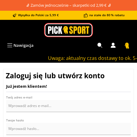
🧦 Zamów jednocześnie – skarpetki od 2,99 € 🧦
wnej zawartości
Wysyłka do Polski za 5,99 €
na stałe do 80 % rabatu
Nawigacja
Uwaga: aktualny czas dostawy to ok. 5-
Zaloguj się lub utwórz konto
Już jestem klientem!
Twój adres e-mail
Twoje hasło