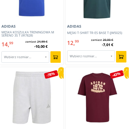
ADIDAS
ADIDAS
MĘSKA KOSZULKA TRENINGOWA M
MĘSKI T-SHIRT TR-ES BASE T (JW5025)
SERENO 3S T (IR7828)
zamiast
20,00 €
12,
99
zamiast
24,99 €
14,
99
-7,01 €
-10,00 €
Wybierz rozmiar…
▾
Wybierz rozmiar…
▾
-78%
-43%