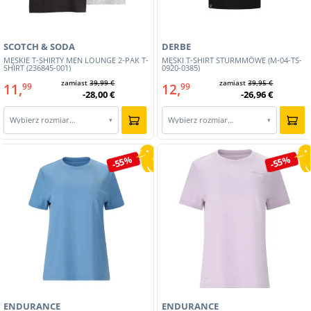
SCOTCH & SODA
DERBE
MĘSKIE T-SHIRTY MEN LOUNGE 2-PAK T-
MĘSKI T-SHIRT STURMMÖWE (M-04-TS-
SHIRT (236845-001)
0920-0385)
zamiast
39,99 €
zamiast
39,95 €
11,
12,
99
99
-28,00 €
-26,96 €
Wybierz rozmiar…
Wybierz rozmiar…
▾
▾
-55%
-55%
ENDURANCE
ENDURANCE