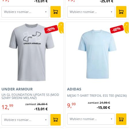
-13,01 €
-25,01 €
Wybierz rozmiar…
Wybierz rozmiar…
▾
▾
-50%
-60%
UNDER ARMOUR
ADIDAS
UA GL FOUNDATION UPDATE SS (MOD
MĘSKI T-SHIRT TREFOIL ESS TEE (JN0236)
SZARY ŚREDNI MELANŻ)
zamiast
24,99 €
9,
99
zamiast
26,00 €
12,
99
-15,00 €
-13,01 €
Wybierz rozmiar…
▾
Wybierz rozmiar…
▾