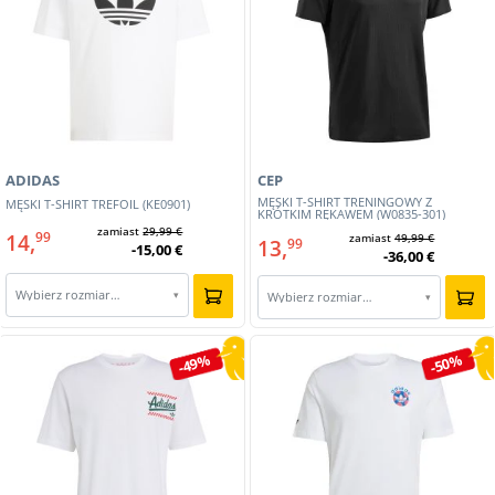
ADIDAS
CEP
MĘSKI T-SHIRT TRENINGOWY Z
MĘSKI T-SHIRT TREFOIL (KE0901)
KRÓTKIM RĘKAWEM (W0835-301)
zamiast
29,99 €
14,
99
zamiast
49,99 €
13,
99
-15,00 €
-36,00 €
Wybierz rozmiar…
▾
Wybierz rozmiar…
▾
-49%
-50%