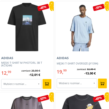
-48%
-39%
ADIDAS
ADIDAS
MĘSKI T-SHIRT M PHOTORL 3B T
MĘSKI T-SHIRT OVERSIZE (JY1394)
(KC9244)
zamiast
32,99 €
19,
99
zamiast
25,00 €
12,
99
-13,00 €
-12,01 €
Wybierz rozmiar…
▾
Wybierz rozmiar…
▾
-50%
-49%