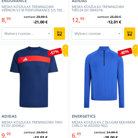
ENDURANCE
ADIDAS
MĘSKA KOSZULKA TRENINGOWA
MĘSKA KOSZULKA TRENINGOWA
VERNON V2 M PERFORMANCE S/S TEE
TIRO24 JSY (JW4374)
(E241508-3035)
zamiast
29,99 €
zamiast
25,00 €
8,
12,
99
99
-21,00 €
-12,01 €
Wybierz rozmiar…
Wybierz rozmiar…
▾
▾
-57%
-80%
ADIDAS
ENERGETICS
MĘSKA KOSZULKA TRENINGOWA TIRO
MĘSKA KOSZULKA Z DŁUGIM RĘKAWEM
ES JSY (JD0452)
CARLO M (432592-902)
zamiast
23,00 €
zamiast
34,99 €
9,
6,
99
99
-13,01 €
-28,00 €