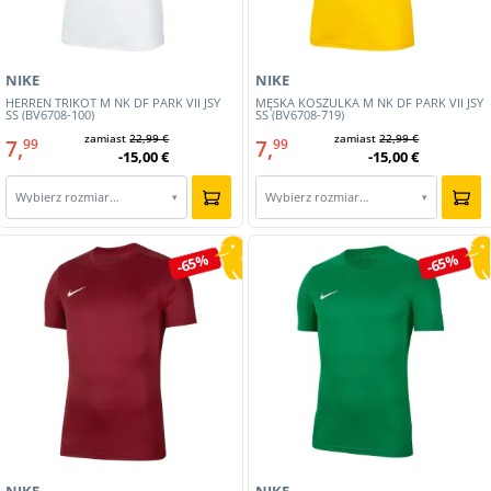
NIKE
NIKE
HERREN TRIKOT M NK DF PARK VII JSY
MĘSKA KOSZULKA M NK DF PARK VII JSY
SS (BV6708-100)
SS (BV6708-719)
zamiast
22,99 €
zamiast
22,99 €
7,
7,
99
99
-15,00 €
-15,00 €
Wybierz rozmiar…
Wybierz rozmiar…
▾
▾
-65%
-65%