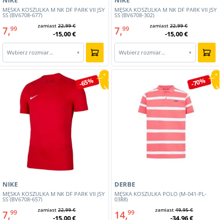
NIKE
NIKE
MĘSKA KOSZULKA M NK DF PARK VII JSY
MĘSKA KOSZULKA M NK DF PARK VII JSY
SS (BV6708-677)
SS (BV6708-302)
zamiast
22,99 €
zamiast
22,99 €
7,
7,
99
99
-15,00 €
-15,00 €
Wybierz rozmiar…
Wybierz rozmiar…
▾
▾
-65%
-70%
NIKE
DERBE
MĘSKA KOSZULKA M NK DF PARK VII JSY
MĘSKA KOSZULKA POLO (M-041-PL-
SS (BV6708-657)
0388)
zamiast
22,99 €
zamiast
49,95 €
7,
14,
99
99
-15,00 €
-34,96 €