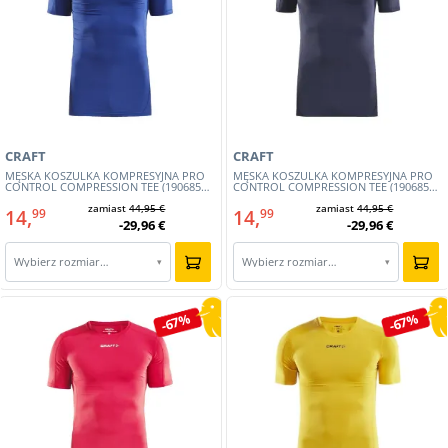
CRAFT
CRAFT
MĘSKA KOSZULKA KOMPRESYJNA PRO
MĘSKA KOSZULKA KOMPRESYJNA PRO
CONTROL COMPRESSION TEE (1906855-
CONTROL COMPRESSION TEE (1906855-
346)
390)
zamiast
44,95 €
zamiast
44,95 €
14,
14,
99
99
-29,96 €
-29,96 €
Wybierz rozmiar…
Wybierz rozmiar…
▾
▾
-67%
-67%