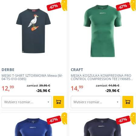
-67%
-67%
DERBE
CRAFT
MĘSKI T-SHIRT SZTORMOWA Mewa (M-
MĘSKA KOSZULKA KOMPRESYJNA PRO
04-TS-010-0385)
CONTROL COMPRESSION TEE (1906855-
651)
zamiast
39,95 €
zamiast
44,95 €
12,
14,
99
99
-26,96 €
-29,96 €
Wybierz rozmiar…
Wybierz rozmiar…
▾
▾
-67%
-67%