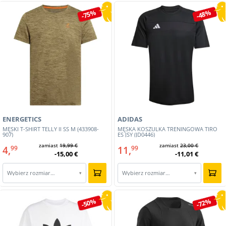
-75%
-48%
ENERGETICS
ADIDAS
MĘSKI T-SHIRT TELLY II SS M (433908-
MĘSKA KOSZULKA TRENINGOWA TIRO
907)
ES JSY (JD0446)
zamiast
19,99 €
zamiast
23,00 €
4,
11,
99
99
-15,00 €
-11,01 €
Wybierz rozmiar…
Wybierz rozmiar…
▾
▾
-50%
-72%