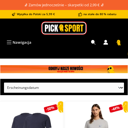
🧦 Zamów jednocześnie – skarpetki od 2,99 € 🧦
wnej zawartości
Wysyłka do Polski za 5,99 €
na stałe do 80 % rabatu
Nawigacja
Uwa
Pomiń galerię zdjęć
-50%
-44%