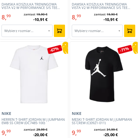
DAMSKA KOSZULKA TRENINGOWA
DAMSKA KOSZULKA TRENINGOWA
VISTA V2 W PERFORMANCE S/S TEE
VISTA V2 W PERFORMANCE S/S TEE
(E241509-2287)
(E241509-4393)
zamiast
19,90 €
zamiast
19,90 €
8,
8,
99
99
-10,91 €
-10,91 €
Wybierz rozmiar…
Wybierz rozmiar…
▾
▾
-67%
-71%
NIKE
NIKE
HERREN T-SHIRT JORDAN M J JUMPMAN
MĘSKI T-SHIRT JORDAN M J JUMPMAN
EMB SS CREW (DC7485-100)
SS CREW (CJ0921-011)
zamiast
29,99 €
zamiast
34,99 €
9,
9,
99
99
-20,00 €
-25,00 €