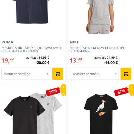
PUMA
NIKE
MĘSKI T-SHIRT MĘSKI PODSTAWOWY T-
MĘSKI T-SHIRT M NSW CLUB DT TEE
SHIRT 2PAK (683509-02)
(FD1184-066)
zamiast
39,99 €
zamiast
24,99 €
19,
13,
99
99
-20,00 €
-11,00 €
Wybierz rozmiar…
Wybierz rozmiar…
▾
▾
-70%
-67%