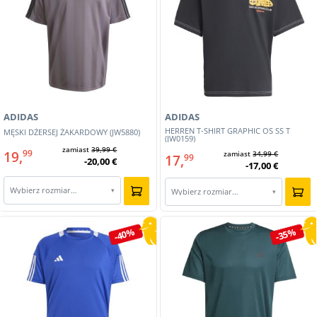
ADIDAS
ADIDAS
HERREN T-SHIRT GRAPHIC OS SS T
MĘSKI DŻERSEJ ŻAKARDOWY (JW5880)
(JW0159)
zamiast
39,99 €
19,
99
zamiast
34,99 €
17,
99
-20,00 €
-17,00 €
Wybierz rozmiar…
▾
Wybierz rozmiar…
▾
-40%
-35%