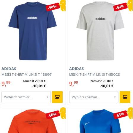
-50%
-50%
ADIDAS
ADIDAS
MĘSKI T-SHIRT M LIN SJ T (JE8999)
MĘSKI T-SHIRT M LIN SJ T (JE9002)
zamiast
20,00 €
zamiast
20,00 €
9,
9,
99
99
-10,01 €
-10,01 €
Wybierz rozmiar…
Wybierz rozmiar…
▾
▾
-68%
-65%