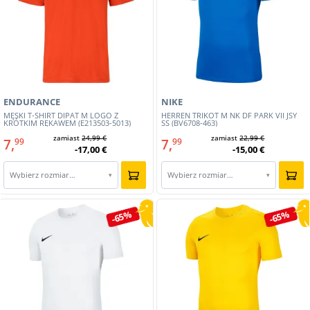
ENDURANCE
NIKE
MĘSKI T-SHIRT DIPAT M LOGO Z
HERREN TRIKOT M NK DF PARK VII JSY
KRÓTKIM RĘKAWEM (E213503-5013)
SS (BV6708-463)
zamiast
24,99 €
zamiast
22,99 €
7,
7,
99
99
-17,00 €
-15,00 €
Wybierz rozmiar…
Wybierz rozmiar…
▾
▾
-65%
-65%