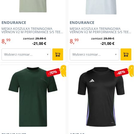
ENDURANCE
ENDURANCE
MĘSKA KOSZULKA TRENINGOWA
MĘSKA KOSZULKA TRENINGOWA
VERNON V2 M PERFORMANCE S/S TEE
VERNON V2 M PERFORMANCE S/S TEE
(E241508-3267)
(E241508-1174)
zamiast
29,99 €
zamiast
29,99 €
8,
8,
99
99
-21,00 €
-21,00 €
Wybierz rozmiar…
Wybierz rozmiar…
▾
▾
-70%
-48%