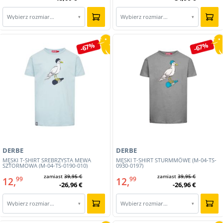
Wybierz rozmiar…
Wybierz rozmiar…
▾
▾
-67%
-67%
DERBE
DERBE
MĘSKI T-SHIRT SREBRZYSTA MEWA
MĘSKI T-SHIRT STURMMÖWE (M-04-TS-
SZTORMOWA (M-04-TS-0190-010)
0930-0197)
zamiast
39,95 €
zamiast
39,95 €
12,
12,
99
99
-26,96 €
-26,96 €
Wybierz rozmiar…
Wybierz rozmiar…
▾
▾