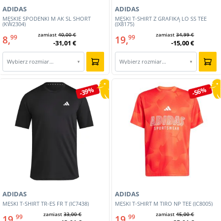
ADIDAS
ADIDAS
MĘSKIE SPODENKI M AK SL SHORT
MĘSKI T-SHIRT Z GRAFIKĄ LO SS TEE
(KW2304)
(JX8175)
zamiast
40,00 €
zamiast
34,99 €
8,
19,
99
99
-31,01 €
-15,00 €
Wybierz rozmiar…
Wybierz rozmiar…
▾
▾
-39%
-56%
ADIDAS
ADIDAS
MĘSKI T-SHIRT TR-ES FR T (IC7438)
MĘSKI T-SHIRT M TIRO NP TEE (JC8005)
zamiast
33,00 €
zamiast
45,00 €
19,
19,
99
99