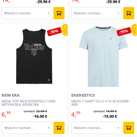
-29,96 €
-29,96 €
Wybierz rozmiar…
Wybierz rozmiar…
▾
▾
-70%
-75%
NEW ERA
ENERGETICS
MĘSKI TOP MLB ESSENTIALS TANK
MĘSKI T-SHIRT TELLY II SS M (433908-
NEYYAN BLK (60596198)
906)
zamiast
22,99 €
zamiast
19,99 €
6,
4,
99
99
-16,00 €
-15,00 €
Wybierz rozmiar…
Wybierz rozmiar…
▾
▾