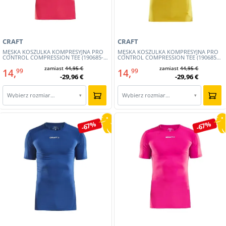
CRAFT
CRAFT
MĘSKA KOSZULKA KOMPRESYJNA PRO
MĘSKA KOSZULKA KOMPRESYJNA PRO
CONTROL COMPRESSION TEE (190685-
CONTROL COMPRESSION TEE (1906855-
543)
552)
zamiast
44,95 €
zamiast
44,95 €
14,
14,
99
99
-29,96 €
-29,96 €
Wybierz rozmiar…
Wybierz rozmiar…
▾
▾
-67%
-67%