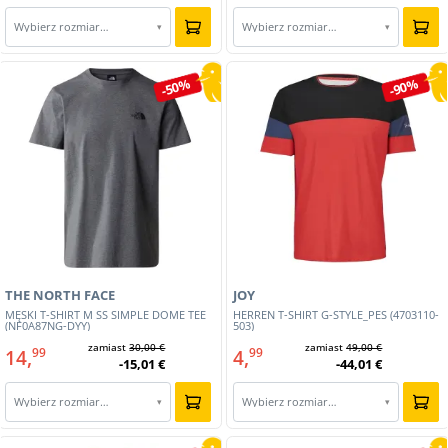
Wybierz rozmiar…
Wybierz rozmiar…
▾
▾
-50%
-90%
THE NORTH FACE
JOY
MĘSKI T-SHIRT M SS SIMPLE DOME TEE
HERREN T-SHIRT G-STYLE_PES (4703110-
(NF0A87NG-DYY)
503)
zamiast
30,00 €
zamiast
49,00 €
14,
4,
99
99
-15,01 €
-44,01 €
Wybierz rozmiar…
Wybierz rozmiar…
▾
▾