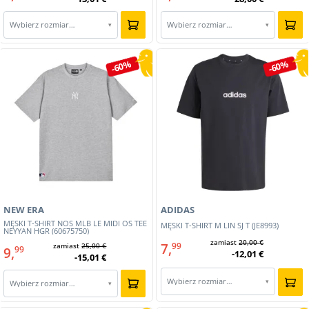
Wybierz rozmiar…
Wybierz rozmiar…
▾
▾
-60%
-60%
NEW ERA
ADIDAS
MĘSKI T-SHIRT NOS MLB LE MIDI OS TEE
MĘSKI T-SHIRT M LIN SJ T (JE8993)
NEYYAN HGR (60675750)
zamiast
20,00 €
7,
99
zamiast
25,00 €
9,
99
-12,01 €
-15,01 €
Wybierz rozmiar…
▾
Wybierz rozmiar…
▾