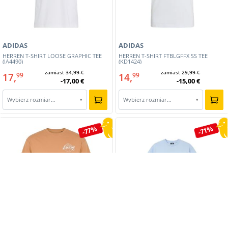
ADIDAS
ADIDAS
HERREN T-SHIRT LOOSE GRAPHIC TEE
HERREN T-SHIRT FTBLGFFX SS TEE
(IA4490)
(KD1424)
zamiast
34,99 €
zamiast
29,99 €
17,
14,
99
99
-17,00 €
-15,00 €
Wybierz rozmiar…
Wybierz rozmiar…
▾
▾
-77%
-71%