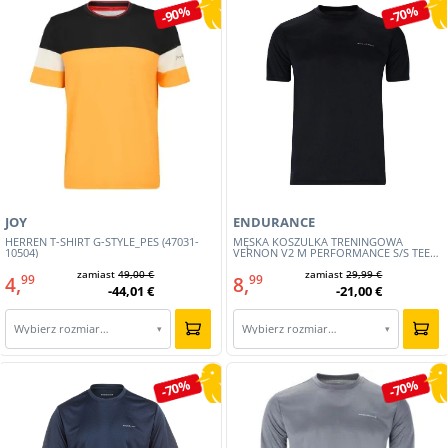
-90%
-70%
JOY
ENDURANCE
HERREN T-SHIRT G-STYLE_PES (47031-
MĘSKA KOSZULKA TRENINGOWA
10504)
VERNON V2 M PERFORMANCE S/S TEE
(E2415081-001)
zamiast
49,00 €
zamiast
29,99 €
4,
8,
99
99
-44,01 €
-21,00 €
Wybierz rozmiar…
Wybierz rozmiar…
▾
▾
-70%
-70%