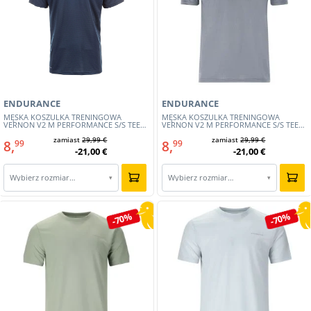
ENDURANCE
ENDURANCE
MĘSKA KOSZULKA TRENINGOWA
MĘSKA KOSZULKA TRENINGOWA
VERNON V2 M PERFORMANCE S/S TEE
VERNON V2 M PERFORMANCE S/S TEE
(E241508-2101)
(E241508-2182)
zamiast
29,99 €
zamiast
29,99 €
8,
8,
99
99
-21,00 €
-21,00 €
Wybierz rozmiar…
Wybierz rozmiar…
▾
▾
-70%
-70%