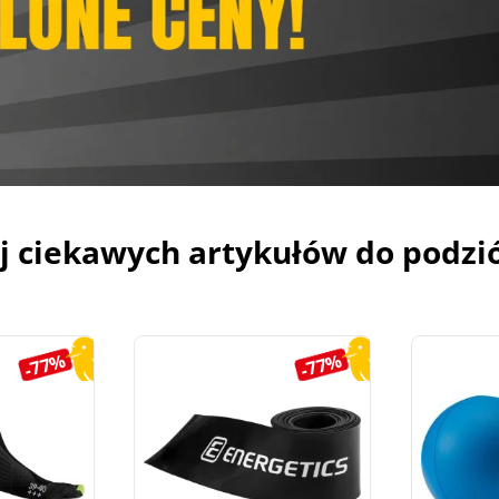
j ciekawych artykułów do podzi
-77%
-77%