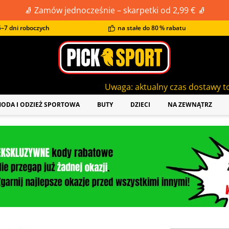
🧦 Zamów jednocześnie – skarpetki od 2,99 € 🧦
–7 dni roboczych
na stałe do 80 % rabatu
Uwaga: aktualny czas dostawy to ok. 5-7 dni roboc
ODA I ODZIEŻ SPORTOWA
BUTY
DZIECI
NA ZEWNĄTRZ