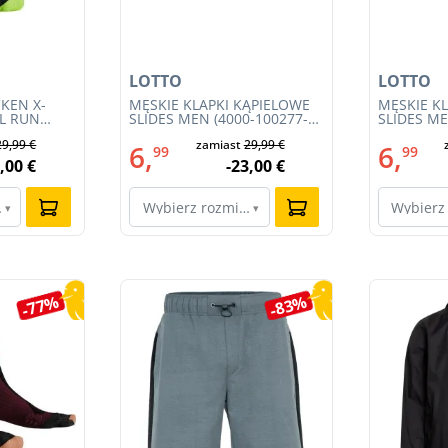
LOTTO
LOTTO
KEN X-
MĘSKIE KLAPKI KĄPIELOWE
MĘSKIE K
IL RUN
SLIDES MEN (4000-100277-
SLIDES ME
3S23MB-
002)
001)
29,99 €
zamiast
29,99 €
6,
6,
99
99
,00 €
-23,00 €
ar…
Wybierz rozmiar…
Wybierz
▾
▾
-77%
-83%