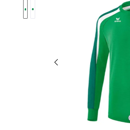
Pomiń galerię zdjęć