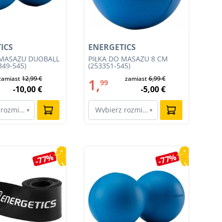
ICS
ENERGETICS
EN
 MASAŻU DUOBALL
PIŁKA DO MASAŻU 8 CM
SP
349-545)
(253351-545)
ZE
050
zamiast
12,99 €
zamiast
6,99 €
1,
4
99
-10,00 €
-5,00 €
 rozmiar…
Wybierz rozmiar…
W
▾
▾
-77%
-77%