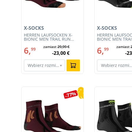
X-SOCKS
X-SOCKS
HERREN LAUFSOCKEN X-
HERREN LAUFSOC
W
BIONIC MEN TRAIL RUN
BIONIC MEN TRA
ENERGY 4.0 (XS-RS13S23M-
ENERGY 4.0 (RS1
zamiast
29,99 €
zamiast
R019)
011)
6,
6,
99
99
-23,00 €
-23
Wybierz rozmiar…
Wybierz rozmi
▾
Pomiń galerię produktów
0%
-77%