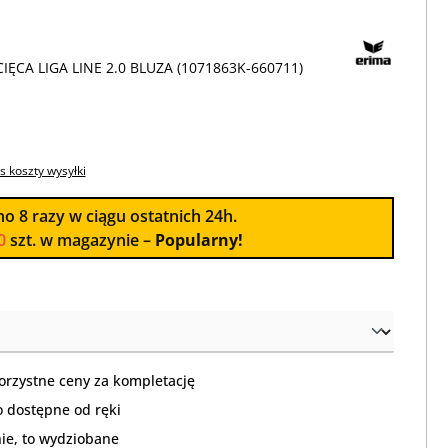
IĘCA LIGA LINE 2.0 BLUZA (1071863K-660711)
s koszty wysyłki
no
8
razy w ciągu ostatnich 24h.
0
szt. w magazynie –
Popularny!
orzystne ceny za kompletację
 dostępne od ręki
nie, to wydziobane