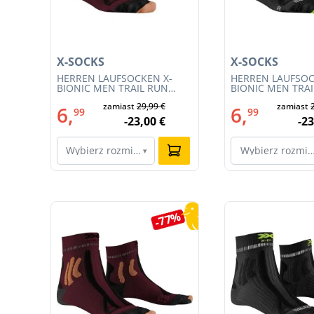
X-SOCKS
X-SOCKS
 M
HERREN LAUFSOCKEN X-
HERREN LAUFSOC
BIONIC MEN TRAIL RUN
BIONIC MEN TRA
ENERGY 4.0 (XS-RS13S23M-
ENERGY 4.0 (RS1
€
zamiast
29,99 €
zamiast
R019)
011)
6,
6,
99
99
€
-23,00 €
-23
Wybierz rozmiar…
Wybierz rozmi
▾
Pomiń galerię produktów
0%
-77%