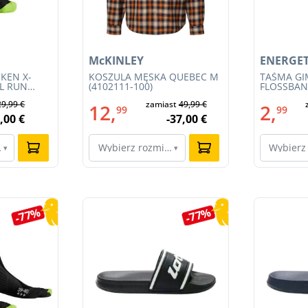
McKINLEY
ENERGET
KEN X-
KOSZULA MĘSKA QUEBEC M
TAŚMA G
IL RUN
(4102111-100)
FLOSSBAND
3S23MB-
29,99 €
zamiast
49,99 €
12,
2,
99
99
,00 €
-37,00 €
ar…
Wybierz rozmiar…
Wybierz
▾
▾
-77%
-77%