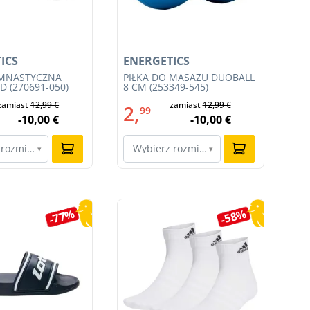
ICS
ENERGETICS
EN
IMNASTYCZNA
PIŁKA DO MASAŻU DUOBALL
PI
 (270691-050)
8 CM (253349-545)
(25
zamiast
12,99 €
zamiast
12,99 €
2,
1
99
-10,00 €
-10,00 €
 rozmiar…
Wybierz rozmiar…
W
▾
▾
-77%
-58%