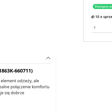
Dostępny od
10 x sprz
1863K-660711)
 element odzieży, ale
dealne połączenie komfortu
je się dobrze