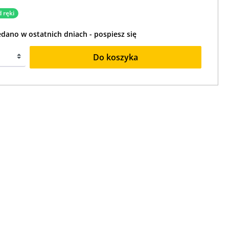
 ręki
edano w ostatnich dniach - pospiesz się
Do koszyka