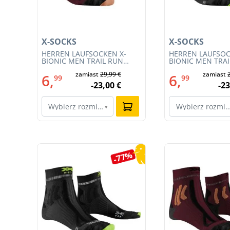
X-SOCKS
X-SOCKS
HERREN LAUFSOCKEN X-
HERREN LAUFSOC
54)
BIONIC MEN TRAIL RUN
BIONIC MEN TRA
ENERGY 4.0 (XS-RS13S23M-
ENERGY 4.0 (RS1
€
zamiast
29,99 €
zamiast
R019)
011)
6,
6,
99
99
€
-23,00 €
-23
Wybierz rozmiar…
Wybierz rozmi
▾
Pomiń galerię produktów
8%
-77%