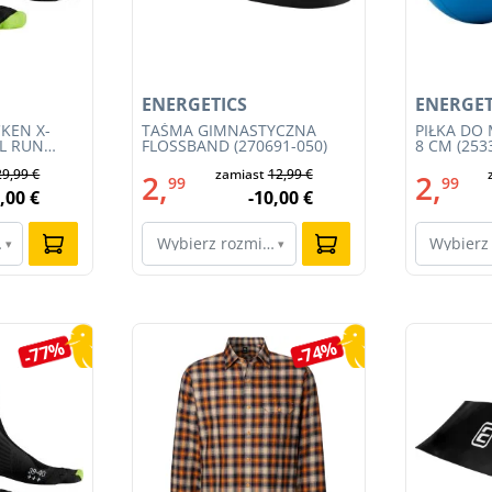
ENERGETICS
ENERGET
KEN X-
TAŚMA GIMNASTYCZNA
PIŁKA DO
IL RUN
FLOSSBAND (270691-050)
8 CM (253
3S23MB-
29,99 €
zamiast
12,99 €
2,
2,
99
99
,00 €
-10,00 €
ar…
Wybierz rozmiar…
Wybierz
▾
▾
-77%
-74%