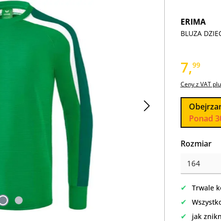
ERIMA
BLUZA DZIEC
7,
99
Ceny z VAT plu
Obejrza
Ponad 3
Wybierz
Rozmiar
✔
Trwale k
✔
Wszystko
✔
jak znik