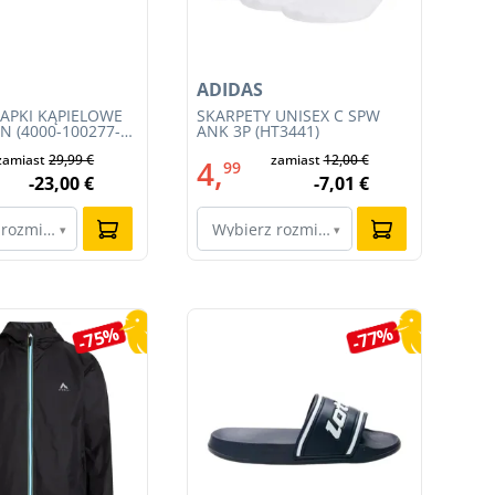
ADIDAS
AD
LAPKI KĄPIELOWE
SKARPETY UNISEX C SPW
DA
N (4000-100277-
ANK 3P (HT3441)
AQ
zamiast
29,99 €
zamiast
12,00 €
4,
6
99
-23,00 €
-7,01 €
 rozmiar…
Wybierz rozmiar…
W
▾
▾
-75%
-77%