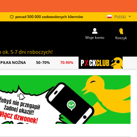
Polski
ponad 500 000 zadowolonych klientów
Moje konto
Koszyk
zych!
PIŁKA NOŻNA
50–70%
70-90%
PICKCLUB