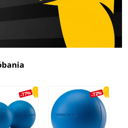
óbania
-77%
-72%