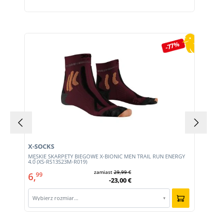
Pomiń galerię produktów
-77%
X-SOCKS
MĘSKIE SKARPETY BIEGOWE X-BIONIC MEN TRAIL RUN ENERGY
4.0 (XS-RS13S23M-R019)
zamiast
29,99 €
6,
99
-23,00 €
Wybierz rozmiar…
▾