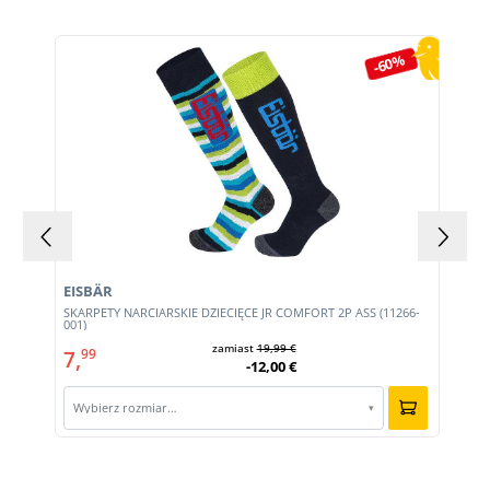
Pomiń galerię produktów
-60%
EISBÄR
SKARPETY NARCIARSKIE DZIECIĘCE JR COMFORT 2P ASS (11266-
001)
zamiast
19,99 €
7,
99
-12,00 €
Wybierz rozmiar…
▾