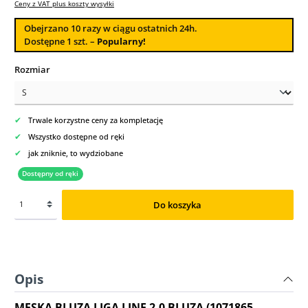
Ceny z VAT plus koszty wysyłki
Obejrzano
10
razy w ciągu ostatnich 24h.
Dostępne 1 szt. –
Popularny!
Wybierz
Rozmiar
✔
Trwale korzystne ceny za kompletację
✔
Wszystko dostępne od ręki
✔
jak zniknie, to wydziobane
Dostępny od ręki
Do koszyka
Opis
MĘSKA BLUZA LIGA LINE 2.0 BLUZA (1071865-