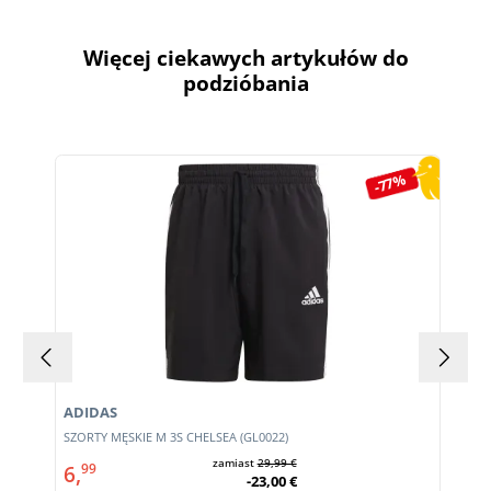
Więcej ciekawych artykułów do
podzióbania
Pomiń galerię produktów
-77%
ADIDAS
SZORTY MĘSKIE M 3S CHELSEA (GL0022)
zamiast
29,99 €
6,
99
-23,00 €