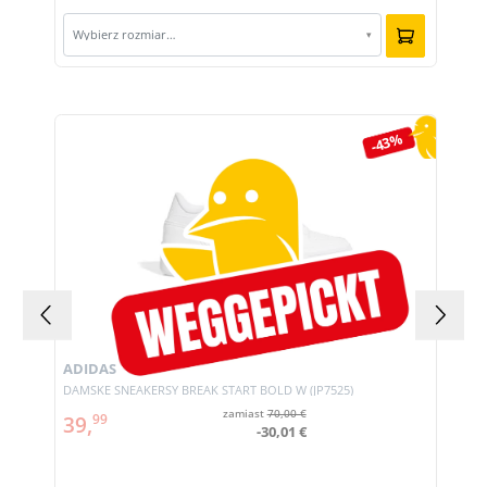
Wybierz rozmiar…
▾
Pomiń galerię produktów
-43%
ADIDAS
DAMSKE SNEAKERSY BREAK START BOLD W (JP7525)
zamiast
70,00 €
39,
99
-30,01 €