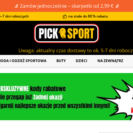
🧦 Zamów jednocześnie – skarpetki od 2,99 € 🧦
–7 dni roboczych
na stałe do 80 % rabatu
ktualny czas dostawy to ok. 5-7 dni roboczych!
ODA I ODZIEŻ SPORTOWA
BUTY
DZIECI
NA ZEWNĄTRZ