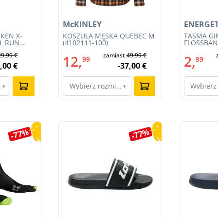
McKINLEY
ENERGET
KEN X-
KOSZULA MĘSKA QUEBEC M
TAŚMA G
IL RUN
(4102111-100)
FLOSSBAND
3S23MB-
29,99 €
zamiast
49,99 €
12,
2,
99
99
,00 €
-37,00 €
ar…
Wybierz rozmiar…
Wybierz
▾
▾
-77%
-77%