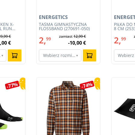
ENERGETICS
ENERGET
KEN X-
TAŚMA GIMNASTYCZNA
PIŁKA DO
IL RUN
FLOSSBAND (270691-050)
8 CM (253
3S23MB-
29,99 €
zamiast
12,99 €
2,
2,
99
99
,00 €
-10,00 €
ar…
Wybierz rozmiar…
Wybierz
▾
▾
-77%
-74%