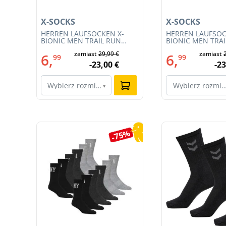
X-SOCKS
X-SOCKS
HERREN LAUFSOCKEN X-
HERREN LAUFSOC
54)
BIONIC MEN TRAIL RUN
BIONIC MEN TRA
ENERGY 4.0 (XS-RS13S23M-
ENERGY 4.0 (RS1
€
zamiast
29,99 €
zamiast
R019)
011)
6,
6,
99
99
€
-23,00 €
-23
Wybierz rozmiar…
Wybierz rozmi
▾
Pomiń galerię produktów
4%
-75%