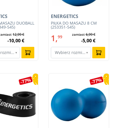
ICS
ENERGETICS
EN
 MASAŻU DUOBALL
PIŁKA DO MASAŻU 8 CM
SP
349-545)
(253351-545)
ZE
050
zamiast
12,99 €
zamiast
6,99 €
1,
4
99
-10,00 €
-5,00 €
 rozmiar…
Wybierz rozmiar…
W
▾
▾
-77%
-77%