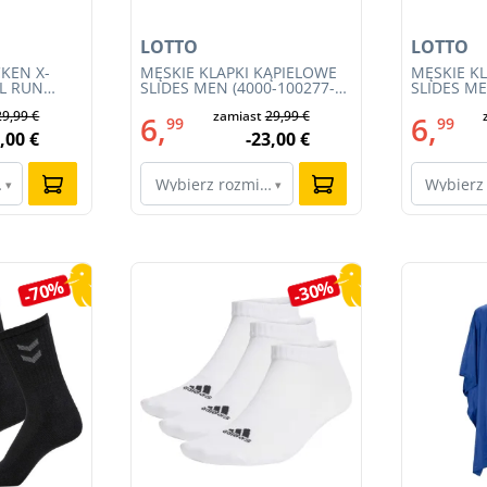
LOTTO
LOTTO
KEN X-
MĘSKIE KLAPKI KĄPIELOWE
MĘSKIE K
IL RUN
SLIDES MEN (4000-100277-
SLIDES ME
3S23MB-
002)
001)
29,99 €
zamiast
29,99 €
6,
6,
99
99
,00 €
-23,00 €
ar…
Wybierz rozmiar…
Wybierz
▾
▾
-70%
-30%