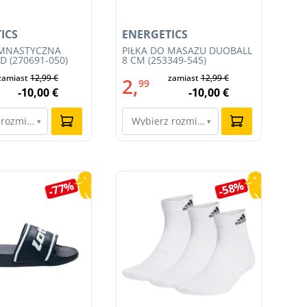
ICS
ENERGETICS
EN
IMNASTYCZNA
PIŁKA DO MASAŻU DUOBALL
PI
 (270691-050)
8 CM (253349-545)
(25
zamiast
12,99 €
zamiast
12,99 €
2,
1
99
-10,00 €
-10,00 €
 rozmiar…
Wybierz rozmiar…
W
▾
▾
-77%
-58%