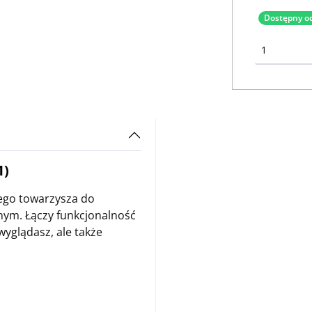
Dostępny od
1)
nego towarzysza do
nym. Łączy funkcjonalność
yglądasz, ale także