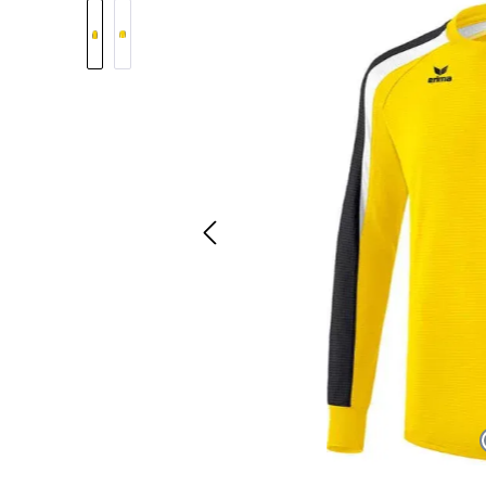
Pomiń galerię zdjęć