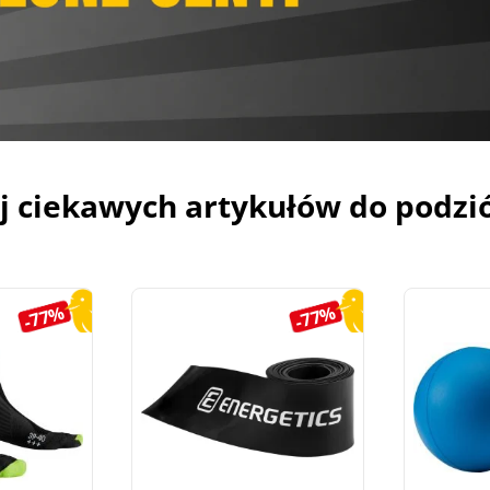
j ciekawych artykułów do podzi
-77%
-77%