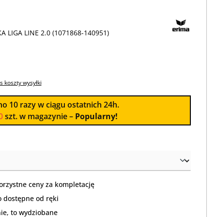
 LIGA LINE 2.0 (1071868-140951)
s koszty wysyłki
no
10
razy w ciągu ostatnich 24h.
0
szt. w magazynie –
Popularny!
orzystne ceny za kompletację
 dostępne od ręki
nie, to wydziobane