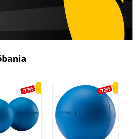
óbania
-77%
-72%