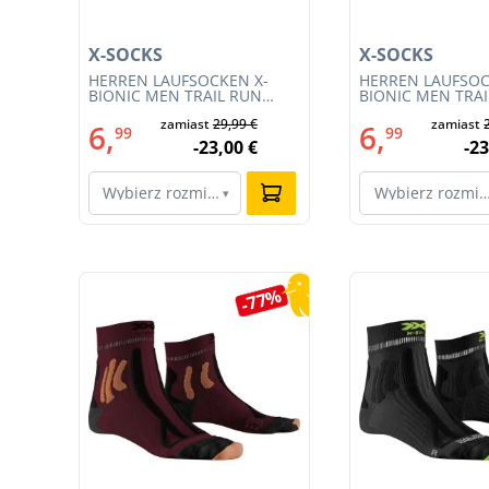
X-SOCKS
X-SOCKS
 M
HERREN LAUFSOCKEN X-
HERREN LAUFSOC
BIONIC MEN TRAIL RUN
BIONIC MEN TRA
ENERGY 4.0 (XS-RS13S23M-
ENERGY 4.0 (RS1
€
zamiast
29,99 €
zamiast
R019)
011)
6,
6,
99
99
€
-23,00 €
-23
Wybierz rozmiar…
Wybierz rozmi
▾
Pomiń galerię produktów
0%
-77%