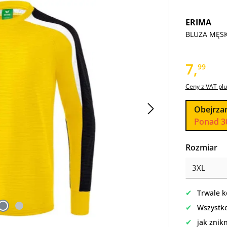
ERIMA
BLUZA MĘSKA
7,
99
Ceny z VAT plu
Obejrza
Ponad 3
Wybierz
Rozmiar
✔
Trwale k
✔
Wszystko
✔
jak znik