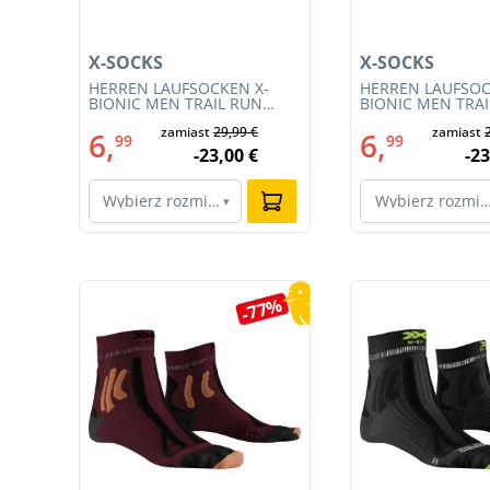
X-SOCKS
X-SOCKS
HERREN LAUFSOCKEN X-
HERREN LAUFSOC
W
BIONIC MEN TRAIL RUN
BIONIC MEN TRA
ENERGY 4.0 (XS-RS13S23M-
ENERGY 4.0 (RS1
zamiast
29,99 €
zamiast
R019)
011)
6,
6,
99
99
-23,00 €
-23
Wybierz rozmiar…
Wybierz rozmi
▾
Pomiń galerię produktów
0%
-77%