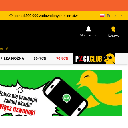
Polski
ponad 500 000 zadowolonych klientów
Moje konto
Koszyk
PIŁKA NOŻNA
50–70%
70-90%
PICKCLUB