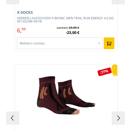
X-SOCKS
HERREN LAUFSOCKEN X-BIONIC MEN TRAIL RUN ENERGY 4.0 (XS-
RS13S23M-R019)
zamiast
29,99 €
6,
99
-23,00 €
Wybierz rozmiar…
▾
Pomiń galerię produktów
-77%