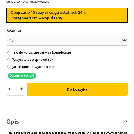
Ceny z VAT plus koszty wysyłki
Obejrzano
15
razy w ciągu ostatnich 24h.
Dostępne 1 szt. –
Popularny!
Wybierz
Rozmiar
✔
Trwale korzystne ceny za kompletację
✔
Wszystko dostępne od ręki
✔
jak zniknie, to wydziobane
Dostępny od ręki
Do koszyka
Opis
UNISEKSOWE SNEAKERSY ORYGINALNE PŁÓCIENNE