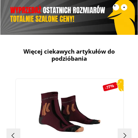
Więcej ciekawych artykułów do
podzióbania
Pomiń galerię produktów
-77%