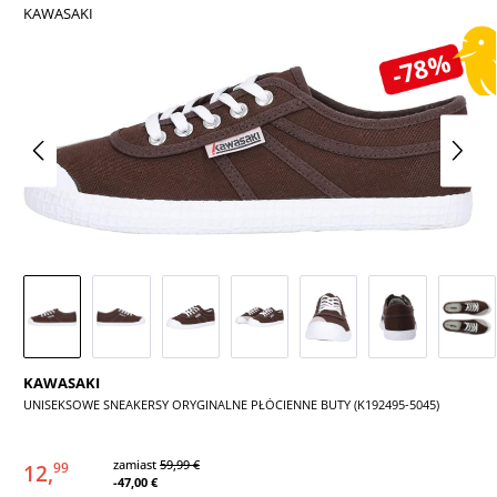
KAWASAKI
Pomiń galerię zdjęć
-78%
KAWASAKI
UNISEKSOWE SNEAKERSY ORYGINALNE PŁÓCIENNE BUTY (K192495-5045)
zamiast
59,99 €
12,
99
-47,00 €