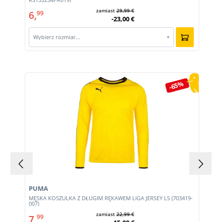
zamiast
29,99 €
6,
99
-23,00 €
Wybierz rozmiar…
▾
Pomiń galerię produktów
-65%
PUMA
MĘSKA KOSZULKA Z DŁUGIM RĘKAWEM LIGA JERSEY LS (703419-
007)
zamiast
22,99 €
7,
99