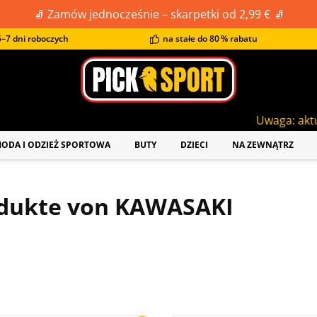
🧦 Zamów jednocześnie – skarpetki od 2,99 € 🧦
–7 dni roboczych
na stałe do 80 % rabatu
Uwaga: aktualny czas do
ODA I ODZIEŻ SPORTOWA
BUTY
DZIECI
NA ZEWNĄTRZ
dukte von KAWASAKI