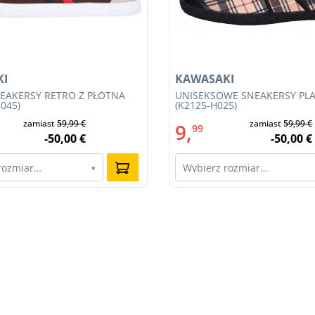
KI
KAWASAKI
EAKERSY RETRO Z PŁÓTNA
UNISEKSOWE SNEAKERSY PLA
045)
(K2125-H025)
zamiast
59,99 €
zamiast
59,99 €
9,
99
-50,00 €
-50,00 €
rozmiar…
Wybierz rozmiar…
▾