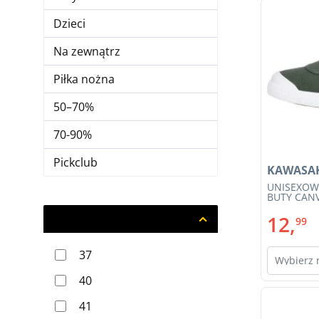
Dzieci
Na zewnątrz
Piłka nożna
50–70%
70-90%
Pickclub
KAWASA
UNISEXOW
BUTY CANV
12,
Rozmiar
99
37
Wybierz 
40
41