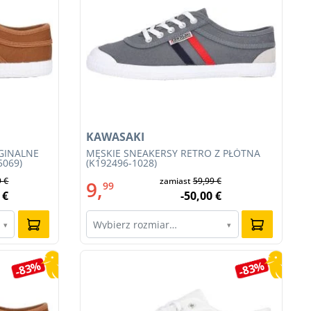
KAWASAKI
GINALNE
MĘSKIE SNEAKERSY RETRO Z PŁÓTNA
5069)
(K192496-1028)
9 €
zamiast
59,99 €
9,
99
 €
-50,00 €
Wybierz rozmiar…
▾
▾
-83%
-83%