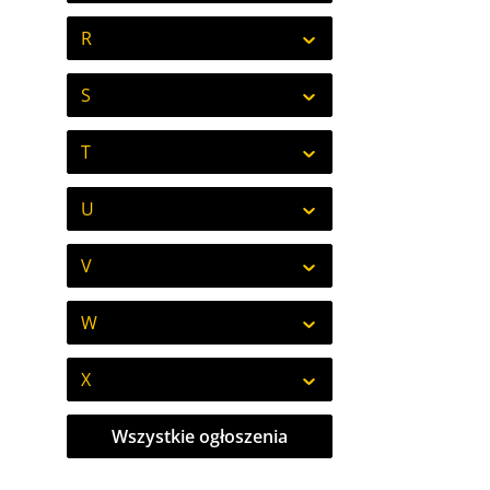
R
S
T
U
V
W
X
Wszystkie ogłoszenia