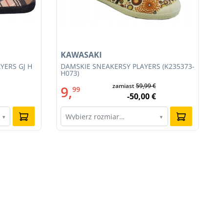
KAWASAKI
YERS GJ H
DAMSKIE SNEAKERSY PLAYERS (K235373-
H073)
zamiast
59,99 €
9,
99
-50,00 €
Wybierz rozmiar…
▾
▾