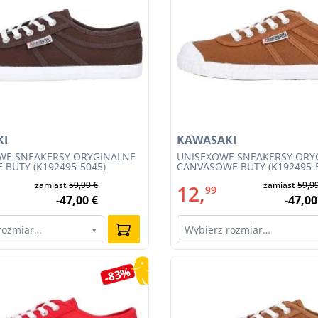
KI
KAWASAKI
WE SNEAKERSY ORYGINALNE
UNISEXOWE SNEAKERSY ORY
 BUTY (K192495-5045)
CANVASOWE BUTY (K192495-
zamiast
59,99 €
zamiast
59,9
12,
99
-47,00 €
-47,00
rozmiar…
Wybierz rozmiar…
▾
-83%