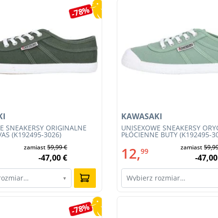
-78%
KI
KAWASAKI
E SNEAKERSY ORIGINALNE
UNISEXOWE SNEAKERSY ORY
AS (K192495-3026)
PŁÓCIENNE BUTY (K192495-3
zamiast
59,99 €
zamiast
59,9
12,
99
-47,00 €
-47,00
rozmiar…
Wybierz rozmiar…
▾
-78%