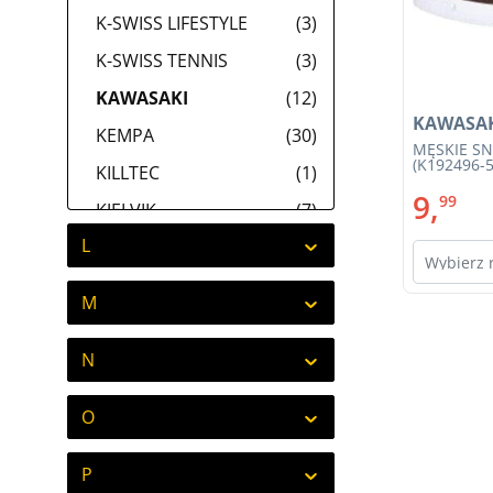
K-SWISS LIFESTYLE
(3)
K-SWISS TENNIS
(3)
KAWASAKI
(12)
KAWASA
KEMPA
(30)
MĘSKIE SN
(K192496-5
KILLTEC
(1)
9,
99
KJELVIK
(7)
L
Wybierz 
M
N
O
P