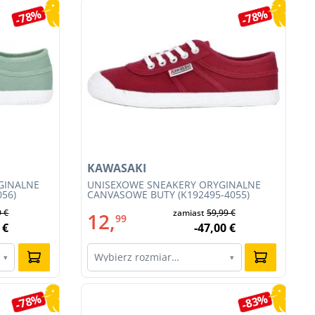
-78%
-78%
KAWASAKI
GINALNE
UNISEXOWE SNEAKERY ORYGINALNE
056)
CANVASOWE BUTY (K192495-4055)
9 €
zamiast
59,99 €
12,
99
 €
-47,00 €
Wybierz rozmiar…
▾
▾
-78%
-83%