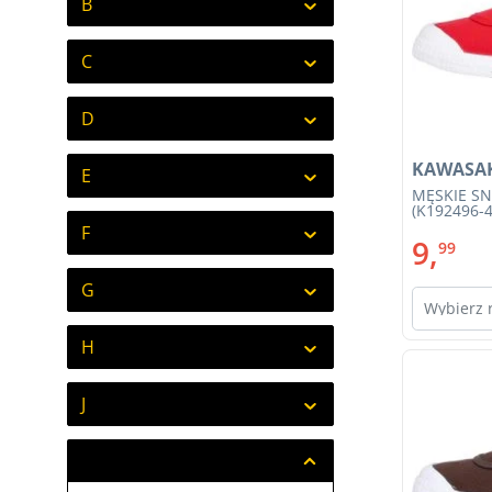
B
C
D
KAWASA
E
MĘSKIE SN
(K192496-4
F
9,
99
G
Wybierz 
H
J
K