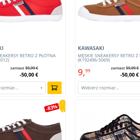
KI
KAWASAKI
EAKERSY RETRO Z PŁÓTNA
MĘSKIE SNEAKERSY RETRO Z
012)
(K192496-5069)
zamiast
59,99 €
zamiast
59,99 €
9,
99
-50,00 €
-50,00 €
rozmiar…
Wybierz rozmiar…
▾
-83%