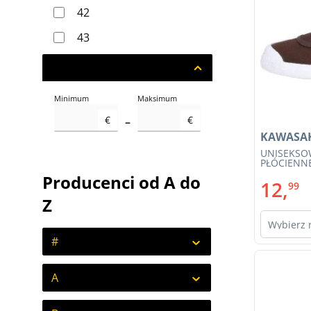
42
43
44
Cena
45
Minimum
Maksimum
€
€
–
KAWASA
UNISEKSO
PŁÓCIENNE
Producenci od A do
12,
99
Z
Wybierz 
#
A