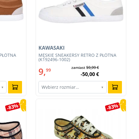
KAWASAKI
 PŁÓTNA
MĘSKIE SNEAKERSY RETRO Z PŁÓTNA
(K192496-1002)
zamiast
59,99 €
9,
99
-50,00 €
Wybierz rozmiar…
▾
▾
-83%
-83%