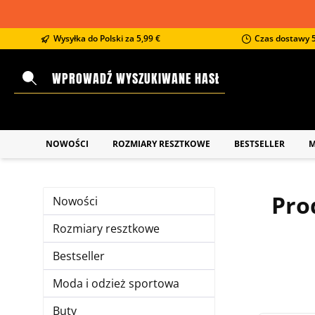
 wyszukiwania
Przejdź do głównej nawigacji
Wysyłka do Polski za 5,99 €
Czas dostawy 5
NOWOŚCI
ROZMIARY RESZTKOWE
BESTSELLER
M
Pro
Nowości
Rozmiary resztkowe
Bestseller
Moda i odzież sportowa
Buty