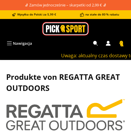
🧦 Zamów jednocześnie – skarpetki od 2,99 € 🧦
wnej zawartości
Wysyłka do Polski za 5,99 €
na stałe do 80 % rabatu
Nawigacja
Uwaga: aktualny czas dostawy to o
Produkte von REGATTA GREAT
OUTDOORS