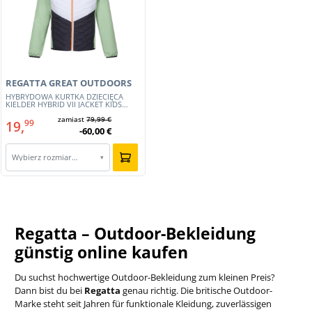
REGATTA GREAT OUTDOORS
HYBRYDOWA KURTKA DZIECIĘCA
KIELDER HYBRID VII JACKET KIDS
(RKN147-8DX)
zamiast
79,99 €
19,
99
-60,00 €
Wybierz rozmiar…
▾
Regatta – Outdoor-Bekleidung
günstig online kaufen
Du suchst hochwertige Outdoor-Bekleidung zum kleinen Preis?
Dann bist du bei
Regatta
genau richtig. Die britische Outdoor-
Marke steht seit Jahren für funktionale Kleidung, zuverlässigen