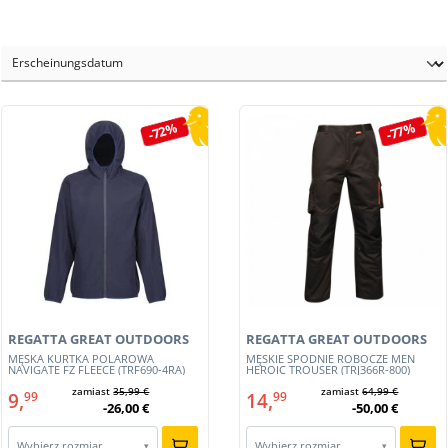
-72%
-77%
REGATTA GREAT OUTDOORS
REGATTA GREAT OUTDOORS
MĘSKA KURTKA POLAROWA
MĘSKIE SPODNIE ROBOCZE MEN
NAVIGATE FZ FLEECE (TRF690-4RA)
HEROIC TROUSER (TRJ366R-800)
zamiast
35,99 €
zamiast
64,99 €
9,
14,
99
99
-26,00 €
-50,00 €
Wybierz rozmiar…
Wybierz rozmiar…
▾
▾