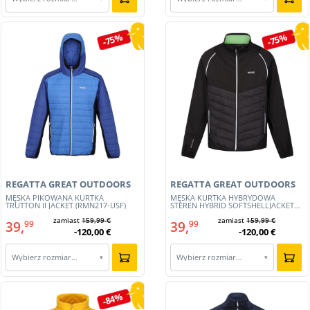
-75%
-75%
REGATTA GREAT OUTDOORS
REGATTA GREAT OUTDOORS
MĘSKA PIKOWANA KURTKA
MĘSKA KURTKA HYBRYDOWA
TRUTTON II JACKET (RMN217-USF)
STEREN HYBRID SOFTSHELLJACKET
(RML251-MZN)
zamiast
159,99 €
zamiast
159,99 €
39,
39,
99
99
-120,00 €
-120,00 €
Wybierz rozmiar…
Wybierz rozmiar…
▾
▾
-84%