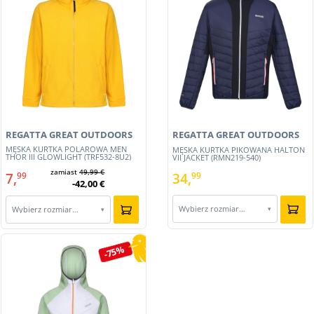
REGATTA GREAT OUTDOORS
REGATTA GREAT OUTDOORS
MĘSKA KURTKA POLAROWA MEN
MĘSKA KURTKA PIKOWANA HALTON
THOR III GLOWLIGHT (TRF532-8U2)
VII JACKET (RMN219-540)
zamiast
49,99 €
7,
34,
99
99
-42,00 €
Wybierz rozmiar…
▾
Wybierz rozmiar…
▾
-75%