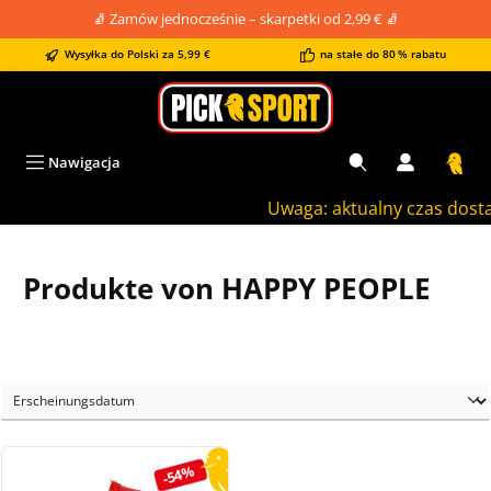
🧦 Zamów jednocześnie – skarpetki od 2,99 € 🧦
wnej zawartości
Wysyłka do Polski za 5,99 €
na stałe do 80 % rabatu
Nawigacja
Uwaga: aktualny czas dostaw
Produkte von HAPPY PEOPLE
-54%