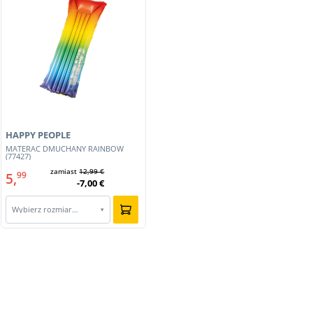
HAPPY PEOPLE
MATERAC DMUCHANY RAINBOW
(77427)
zamiast
12,99 €
5,
99
-7,00 €
Wybierz rozmiar…
▾