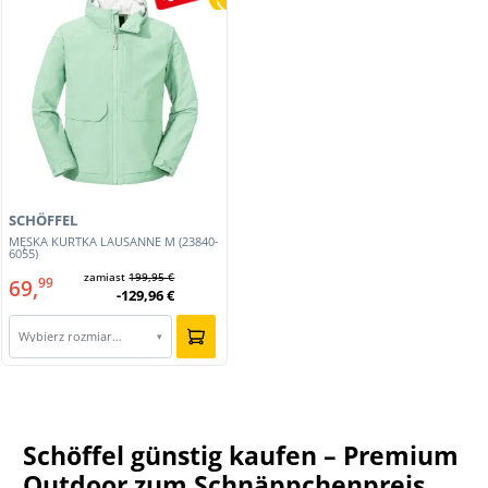
SCHÖFFEL
MĘSKA KURTKA LAUSANNE M (23840-
6055)
zamiast
199,95 €
69,
99
-129,96 €
Wybierz rozmiar…
▾
Schöffel günstig kaufen – Premium
Outdoor zum Schnäppchenpreis