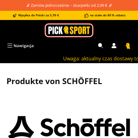
🧦 Zamów jednocześnie – skarpetki od 2,99 € 🧦
wnej zawartości
Wysyłka do Polski za 5,99 €
na stałe do 80 % rabatu
Nawigacja
Uwaga: aktualny czas dostawy to ok
Produkte von SCHÖFFEL