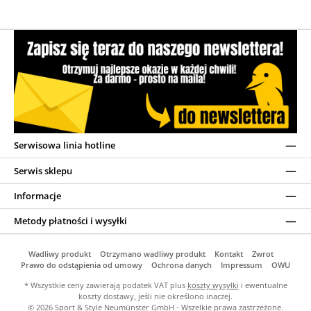
Serwisowa linia hotline
Serwis sklepu
Informacje
Metody płatności i wysyłki
Wadliwy produkt
Otrzymano wadliwy produkt
Kontakt
Zwrot
Prawo do odstąpienia od umowy
Ochrona danych
Impressum
OWU
* Wszystkie ceny zawierają podatek VAT plus
koszty wysyłki
i ewentualne
koszty dostawy, jeśli nie określono inaczej.
© 2026 Sport & Style Neumünster GmbH - Wszelkie prawa zastrzeżone.