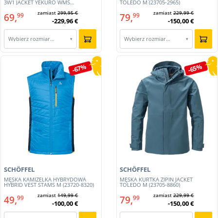
3W1 JACKET YEKURO WMS
TOLEDO M (23705-2965)
(211327023582-6965)
zamiast
299,95 €
zamiast
229,99 €
69,
79,
99
99
-229,96 €
-150,00 €
Wybierz rozmiar…
Wybierz rozmiar…
▾
▾
-67%
-65%
SCHÖFFEL
SCHÖFFEL
MĘSKA KAMIZELKA HYBRYDOWA
MĘSKA KURTKA ZIPIN JACKET
HYBRID VEST STAMS M (23720-8320)
TOLEDO M (23705-8860)
zamiast
149,99 €
zamiast
229,99 €
49,
79,
99
99
-100,00 €
-150,00 €