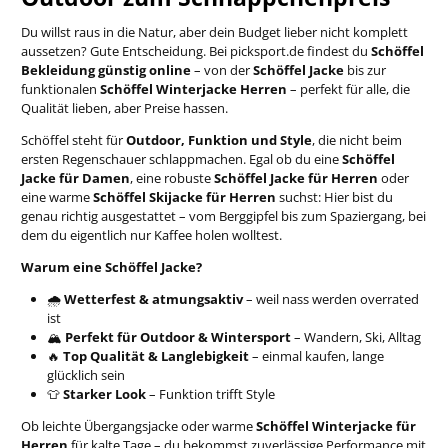
Du willst raus in die Natur, aber dein Budget lieber nicht komplett
aussetzen? Gute Entscheidung. Bei picksport.de findest du
Schöffel
Bekleidung günstig online
– von der
Schöffel Jacke
bis zur
funktionalen
Schöffel Winterjacke Herren
– perfekt für alle, die
Qualität lieben, aber Preise hassen.
Schöffel steht für
Outdoor, Funktion und Style
, die nicht beim
ersten Regenschauer schlappmachen. Egal ob du eine
Schöffel
Jacke für Damen
, eine robuste
Schöffel Jacke für Herren
oder
eine warme
Schöffel Skijacke für Herren
suchst: Hier bist du
genau richtig ausgestattet – vom Berggipfel bis zum Spaziergang, bei
dem du eigentlich nur Kaffee holen wolltest.
Warum eine Schöffel Jacke?
🌧️
Wetterfest & atmungsaktiv
– weil nass werden overrated
ist
🏔️
Perfekt für Outdoor & Wintersport
– Wandern, Ski, Alltag
🔥
Top Qualität & Langlebigkeit
– einmal kaufen, lange
glücklich sein
👕
Starker Look
– Funktion trifft Style
Ob leichte Übergangsjacke oder warme
Schöffel Winterjacke für
Herren
für kalte Tage – du bekommst zuverlässige Performance mit