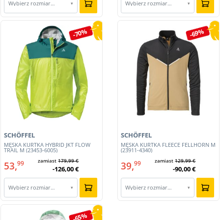
Wybierz rozmiar…
Wybierz rozmiar…
▾
▾
-70%
-69%
SCHÖFFEL
SCHÖFFEL
MĘSKA KURTKA HYBRID JKT FLOW
MĘSKA KURTKA FLEECE FELLHORN M
TRAIL M (23453-6005)
(23911-4340)
zamiast
179,99 €
zamiast
129,99 €
53,
39,
99
99
-126,00 €
-90,00 €
Wybierz rozmiar…
Wybierz rozmiar…
▾
▾
-65%