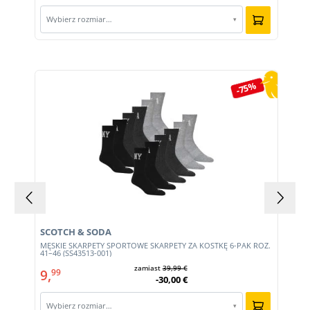
Wybierz rozmiar…
▾
Pomiń galerię produktów
-75%
SCOTCH & SODA
MĘSKIE SKARPETY SPORTOWE SKARPETY ZA KOSTKĘ 6-PAK ROZ.
41–46 (SS43513-001)
zamiast
39,99 €
9,
99
-30,00 €
Wybierz rozmiar…
▾