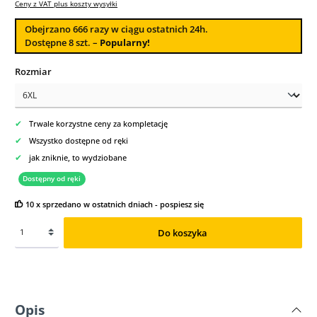
Ceny z VAT plus koszty wysyłki
Obejrzano
666
razy w ciągu ostatnich 24h.
Dostępne 8 szt. –
Popularny!
Wybierz
Rozmiar
✔
Trwale korzystne ceny za kompletację
✔
Wszystko dostępne od ręki
✔
jak zniknie, to wydziobane
Dostępny od ręki
10 x sprzedano w ostatnich dniach - pospiesz się
Do koszyka
Opis