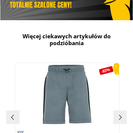
Więcej ciekawych artykułów do
podzióbania
Pomiń galerię produktów
-83%
JOY