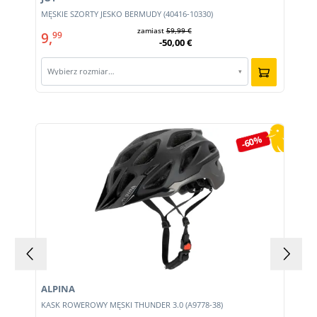
MĘSKIE SZORTY JESKO BERMUDY (40416-10330)
zamiast
59,99 €
9,
99
-50,00 €
Wybierz rozmiar…
▾
Pomiń galerię produktów
-60%
ALPINA
KASK ROWEROWY MĘSKI THUNDER 3.0 (A9778-38)