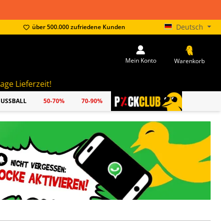
Deutsch
über 500.000 zufriedene Kunden
Mein Konto
Warenkorb
FUSSBALL
50-70%
70-90%
PICKCLUB