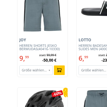
JOY
LOTTO
HERREN SHORTS JESKO
HERREN BADESA
BERMUDAS(40416-10330)
SLIDES MEN (400
002)
statt
59,99 €
statt
9,
6,
99
99
-50,00 €
-23
Größe wählen…
Größe wählen…
▾
Produktgalerie überspringen
5%
-60%