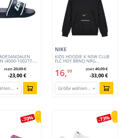
NIKE
AD
BADESANDALEN
KIDS HOODIE K NSW CLUB
DA
N (4000-100277-
FLC HDY BRND NRG
W (
(HV0392-010)
statt
29,99 €
statt
49,99 €
16,
2
99
-23,00 €
-33,00 €
ählen…
Größe wählen…
G
▾
▾
-70%
-73%