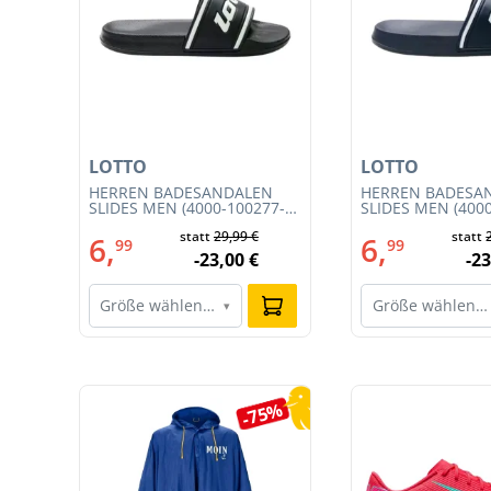
LOTTO
LOTTO
T
HERREN BADESANDALEN
HERREN BADESA
SLIDES MEN (4000-100277-
SLIDES MEN (400
002)
001)
€
statt
29,99 €
statt
6,
6,
99
99
€
-23,00 €
-23
Größe wählen…
Größe wählen…
▾
Produktgalerie überspringen
3%
-75%