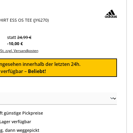
IRT ESS OS TEE (JY6270)
statt
24,99 €
-10,00 €
wSt. zzgl. Versandkosten
ngesehen innerhalb der letzten 24h.
l verfügbar –
Beliebt!
wählen
t günstige Pickpreise
 Lager verfügbar
g, dann weggepickt