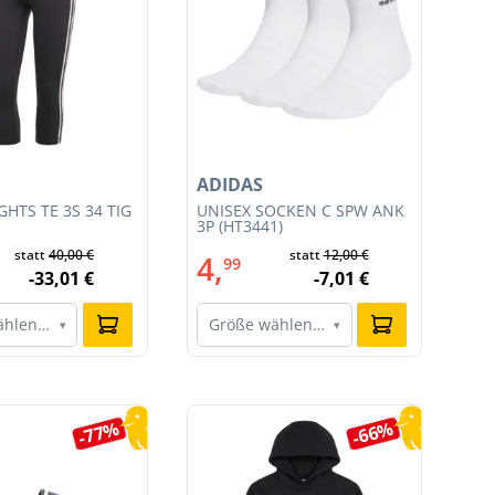
ADIDAS
NI
HTS TE 3S 34 TIG
UNISEX SOCKEN C SPW ANK
HE
3P (HT3441)
JU
011
statt
40,00 €
statt
12,00 €
4,
9
99
-33,01 €
-7,01 €
ählen…
Größe wählen…
G
▾
▾
-77%
-66%