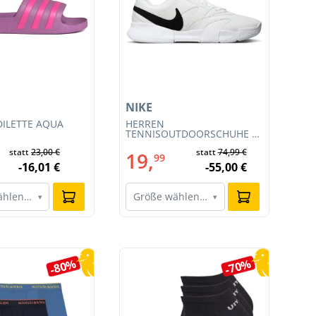
NIKE
NI
ILETTE AQUA
HERREN
HE
TENNISOUTDOORSCHUHE M
RA
COURT LITE 4 (FD6574-100)
CL
statt
23,00 €
statt
74,99 €
19,
1
99
-16,01 €
-55,00 €
ählen…
Größe wählen…
G
▾
▾
-80%
-70%