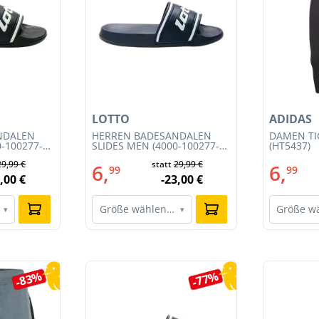
LOTTO
ADIDAS
NDALEN
HERREN BADESANDALEN
DAMEN TIG
0-100277-
SLIDES MEN (4000-100277-
(HT5437)
001)
29,99 €
statt
29,99 €
6,
6,
99
99
,00 €
-23,00 €
Größe wählen…
Größe w
▾
▾
-83%
-77%