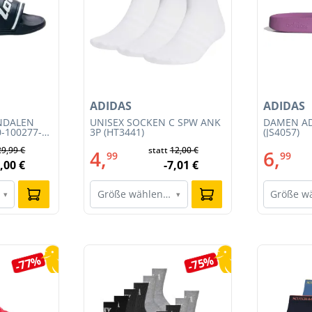
ADIDAS
ADIDAS
NDALEN
UNISEX SOCKEN C SPW ANK
DAMEN AD
0-100277-
3P (HT3441)
(JS4057)
29,99 €
statt
12,00 €
4,
6,
99
99
,00 €
-7,01 €
Größe wählen…
Größe w
▾
▾
-77%
-75%