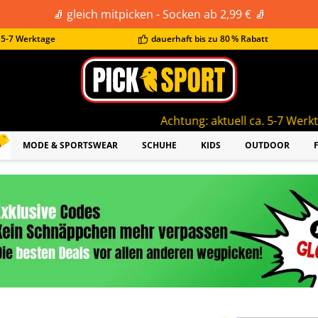
🧦 gleich mitpicken - Socken ab 2,99 € 🧦
t 5-7 Werktage
dauerhaft bis zu 80 % Rabatt
Achtung: aktuell ca. 5-7 Werktage Lieferzeit!
MODE & SPORTSWEAR
SCHUHE
KIDS
OUTDOOR