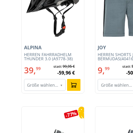
ALPINA
JOY
T
HERREN FAHRRADHELM
HERREN SHORTS 
CE
THUNDER 3.0 (A9778-38)
BERMUDAS(40416
statt
99,95 €
statt
39,
9,
99
99
-59,96 €
-50
Größe wählen…
Größe wählen…
▾
Produktgalerie überspringen
9%
-77%