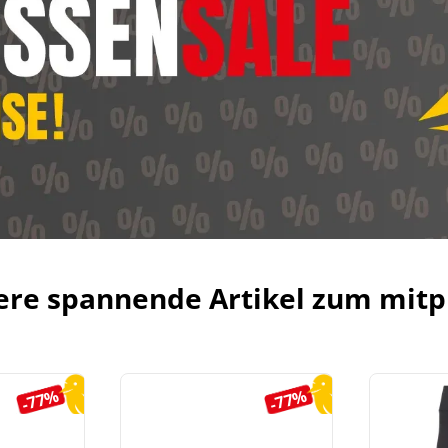
ere spannende Artikel zum mitp
-77%
-77%