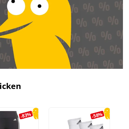
icken
-83%
-58%