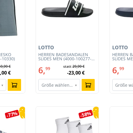
LOTTO
LOTTO
JESKO
HERREN BADESANDALEN
HERREN 
-10330)
SLIDES MEN (4000-100277-
SLIDES ME
002)
001)
59,99 €
statt
29,99 €
6,
6,
99
99
,00 €
-23,00 €
Größe wählen…
Größe w
▾
▾
-77%
-58%