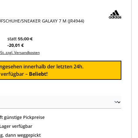
FSCHUHE/SNEAKER GALAXY 7 M (JR4944)
statt
55,00 €
-20,01 €
wSt. zzgl. Versandkosten
ngesehen innerhalb der letzten 24h.
l verfügbar –
Beliebt!
wählen
t günstige Pickpreise
 Lager verfügbar
g, dann weggepickt