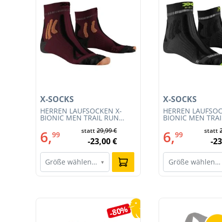
X-SOCKS
X-SOCKS
HERREN LAUFSOCKEN X-
HERREN LAUFSOC
54)
BIONIC MEN TRAIL RUN
BIONIC MEN TRA
ENERGY 4.0 (XS-RS13S23M-
ENERGY 4.0 (RS1
€
statt
29,99 €
statt
R019)
011)
6,
6,
99
99
€
-23,00 €
-23
Größe wählen…
Größe wählen…
▾
Produktgalerie überspringen
3%
-80%