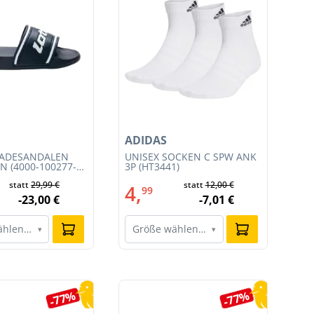
ADIDAS
AD
BADESANDALEN
UNISEX SOCKEN C SPW ANK
DA
N (4000-100277-
3P (HT3441)
(JS
statt
29,99 €
statt
12,00 €
4,
6
99
-23,00 €
-7,01 €
ählen…
Größe wählen…
G
▾
▾
-77%
-77%