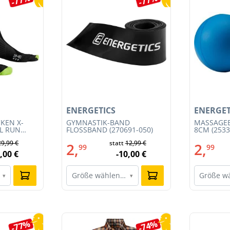
ENERGETICS
ENERGET
KEN X-
GYMNASTIK-BAND
MASSAGEB
IL RUN
FLOSSBAND (270691-050)
8CM (2533
3S23MB-
29,99 €
statt
12,99 €
2,
2,
99
99
,00 €
-10,00 €
Größe wählen…
Größe w
▾
▾
-77%
-74%