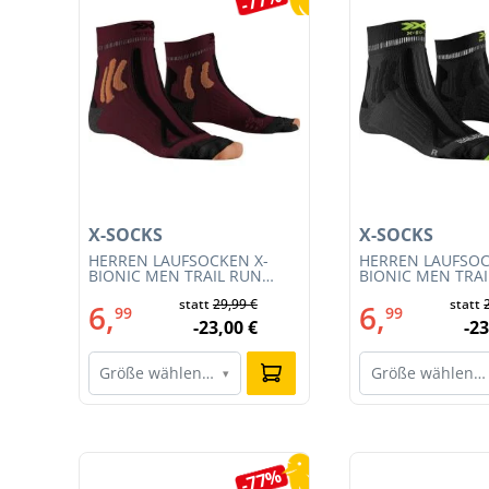
X-SOCKS
X-SOCKS
T
HERREN LAUFSOCKEN X-
HERREN LAUFSOC
CE
BIONIC MEN TRAIL RUN
BIONIC MEN TRA
ENERGY 4.0 (XS-RS13S23M-
ENERGY 4.0 (RS1
statt
29,99 €
statt
R019)
011)
6,
6,
99
99
-23,00 €
-23
Größe wählen…
Größe wählen…
▾
Produktgalerie überspringen
0%
-77%