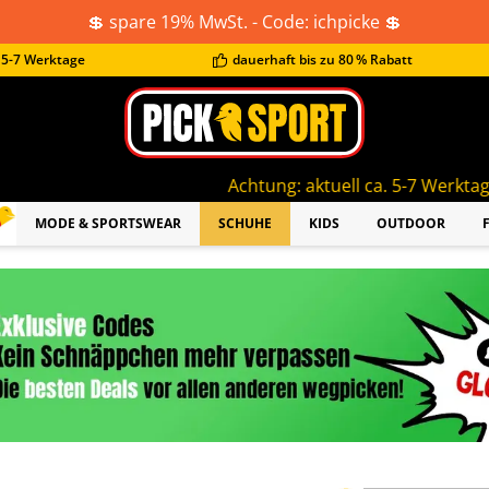
💲 spare 19% MwSt. - Code: ichpicke 💲
t 5-7 Werktage
dauerhaft bis zu 80 % Rabatt
Achtung: aktuell ca. 5-7 Werktage Lieferzeit!
MODE & SPORTSWEAR
SCHUHE
KIDS
OUTDOOR