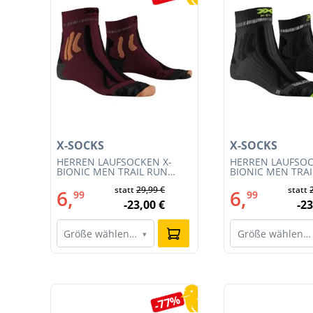
X-SOCKS
X-SOCKS
3S
HERREN LAUFSOCKEN X-
HERREN LAUFSOC
BIONIC MEN TRAIL RUN
BIONIC MEN TRA
ENERGY 4.0 (XS-RS13S23M-
ENERGY 4.0 (RS1
€
statt
29,99 €
statt
R019)
011)
6,
6,
99
99
€
-23,00 €
-23
Größe wählen…
Größe wählen…
▾
Produktgalerie überspringen
0%
-77%