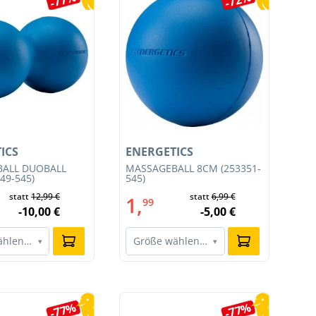
ICS
ENERGETICS
EN
ALL DUOBALL
MASSAGEBALL 8CM (253351-
TR
49-545)
545)
SET
statt
12,99 €
statt
6,99 €
1,
4
99
-10,00 €
-5,00 €
ählen…
Größe wählen…
G
▾
▾
-77%
-77%