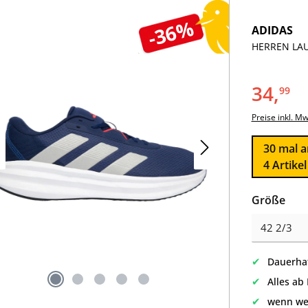
-36%
ADIDAS
HERREN LAU
34,
99
Preise inkl. M
30
mal a
4 Artike
aus
Größe
✔
Dauerhaf
✔
Alles ab
✔
wenn we