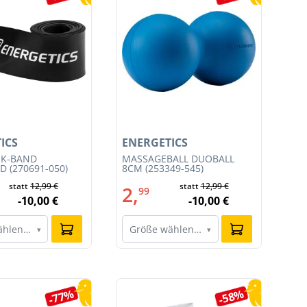
ICS
ENERGETICS
EN
IK-BAND
MASSAGEBALL DUOBALL
MA
 (270691-050)
8CM (253349-545)
545
statt
12,99 €
statt
12,99 €
2,
1
99
-10,00 €
-10,00 €
ählen…
Größe wählen…
G
▾
▾
-77%
-58%