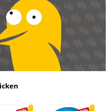
icken
-77%
-72%