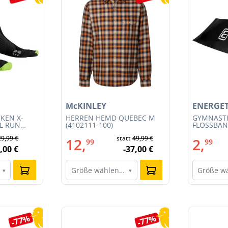
McKINLEY
ENERGET
KEN X-
HERREN HEMD QUEBEC M
GYMNAST
IL RUN
(4102111-100)
FLOSSBAND
3S23MB-
29,99 €
statt
49,99 €
12,
2,
99
99
,00 €
-37,00 €
Größe wählen…
Größe w
▾
▾
-77%
-77%