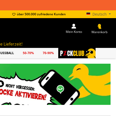
Deutsch
über 500.000 zufriedene Kunden
Mein Konto
Warenkorb
FUSSBALL
50-70%
70-90%
PICKCLUB