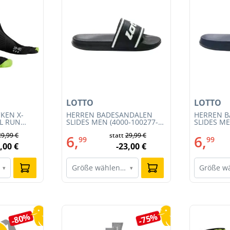
LOTTO
LOTTO
KEN X-
HERREN BADESANDALEN
HERREN 
IL RUN
SLIDES MEN (4000-100277-
SLIDES ME
3S23MB-
002)
001)
29,99 €
statt
29,99 €
6,
6,
99
99
,00 €
-23,00 €
Größe wählen…
Größe w
▾
▾
-80%
-75%