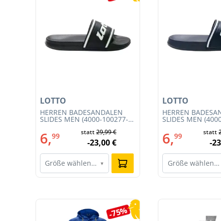
LOTTO
LOTTO
T
HERREN BADESANDALEN
HERREN BADESA
SLIDES MEN (4000-100277-
SLIDES MEN (400
002)
001)
€
statt
29,99 €
statt
6,
6,
99
99
€
-23,00 €
-23
Größe wählen…
Größe wählen…
▾
Produktgalerie überspringen
0%
-75%