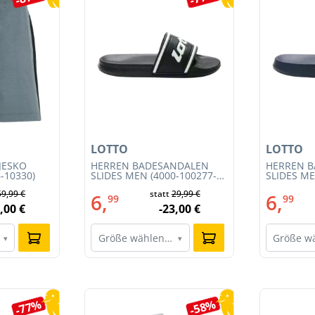
LOTTO
LOTTO
JESKO
HERREN BADESANDALEN
HERREN 
-10330)
SLIDES MEN (4000-100277-
SLIDES ME
002)
001)
59,99 €
statt
29,99 €
6,
6,
99
99
,00 €
-23,00 €
Größe wählen…
Größe w
▾
▾
-77%
-58%