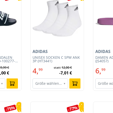
ADIDAS
ADIDAS
NDALEN
UNISEX SOCKEN C SPW ANK
DAMEN AD
0-100277-
3P (HT3441)
(JS4057)
29,99 €
statt
12,00 €
4,
6,
99
99
,00 €
-7,01 €
Größe wählen…
Größe w
▾
▾
-75%
-77%