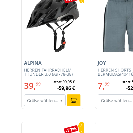
ALPINA
JOY
T
HERREN FAHRRADHELM
HERREN SHORTS 
CE
THUNDER 3.0 (A9778-38)
BERMUDAS(40416
statt
99,95 €
statt
39,
7,
99
99
-59,96 €
-52
Größe wählen…
Größe wählen…
▾
Produktgalerie überspringen
9%
-77%