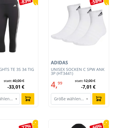
-83%
-58%
ADIDAS
NI
HTS TE 3S 34 TIG
UNISEX SOCKEN C SPW ANK
HE
3P (HT3441)
JU
011
statt
40,00 €
statt
12,00 €
4,
9
99
-33,01 €
-7,01 €
ählen…
Größe wählen…
G
▾
▾
-77%
-66%