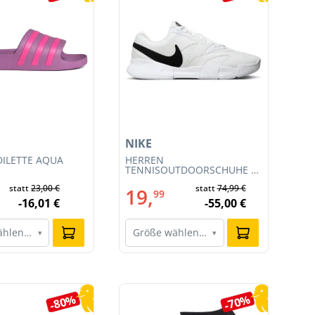
NIKE
NI
ILETTE AQUA
HERREN
HE
TENNISOUTDOORSCHUHE M
RA
COURT LITE 4 (FD6574-100)
CL
statt
23,00 €
statt
74,99 €
19,
1
99
-16,01 €
-55,00 €
ählen…
Größe wählen…
G
▾
▾
-80%
-70%