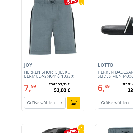
5%
-87%
JOY
LOTTO
HERREN SHORTS JESKO
HERREN BADESA
BERMUDAS(40416-10330)
SLIDES MEN (400
002)
statt
59,99 €
statt
7,
6,
99
99
-52,00 €
-23
Größe wählen…
Größe wählen…
▾
Produktgalerie überspringen
5%
-60%