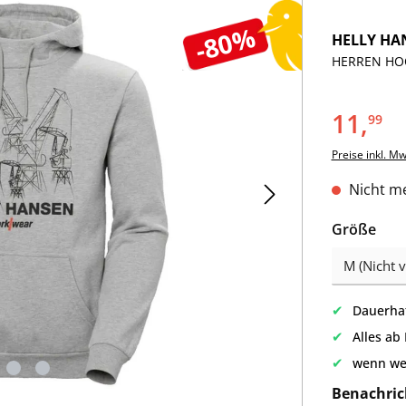
-80%
HELLY HA
HERREN HOO
11,
99
Preise inkl. M
Nicht me
aus
Größe
✔
Dauerhaf
✔
Alles ab
✔
wenn we
Benachric