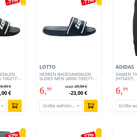
-77%
-77%
LOTTO
ADIDAS
NDALEN
HERREN BADESANDALEN
DAMEN TIG
0-100277-
SLIDES MEN (4000-100277-
(HT5437)
001)
29,99 €
statt
29,99 €
6,
6,
99
99
,00 €
-23,00 €
Größe wählen…
Größe w
▾
▾
-87%
-77%