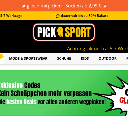
🧦 gleich mitpicken - Socken ab 2,99 € 🧦
t 5-7 Werktage
dauerhaft bis zu 80 % Rabatt
Achtung: aktuell ca. 5-7 Werktage Lieferzeit!
MODE & SPORTSWEAR
SCHUHE
KIDS
OUTDOOR