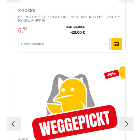
X-SOCKS
HERREN LAUFSOCKEN X-BIONIC MEN TRAIL RUN ENERGY 4.0 (XS-
RS13S23M-R019)
statt
29,99 €
6,
99
-23,00 €
Größe wählen…
▾
Produktgalerie überspringen
-80%
NIKE