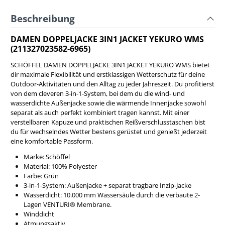
Beschreibung
DAMEN DOPPELJACKE 3IN1 JACKET YEKURO WMS
(211327023582-6965)
SCHÖFFEL DAMEN DOPPELJACKE 3IN1 JACKET YEKURO WMS bietet
dir maximale Flexibilität und erstklassigen Wetterschutz für deine
Outdoor-Aktivitäten und den Alltag zu jeder Jahreszeit. Du profitierst
von dem cleveren 3-in-1-System, bei dem du die wind- und
wasserdichte Außenjacke sowie die wärmende Innenjacke sowohl
separat als auch perfekt kombiniert tragen kannst. Mit einer
verstellbaren Kapuze und praktischen Reißverschlusstaschen bist
du für wechselndes Wetter bestens gerüstet und genießt jederzeit
eine komfortable Passform.
Marke: Schöffel
Material: 100% Polyester
Farbe: Grün
3-in-1-System: Außenjacke + separat tragbare Inzip-Jacke
Wasserdicht: 10.000 mm Wassersäule durch die verbaute 2-
Lagen VENTURI® Membrane.
Winddicht
Atmungsaktiv