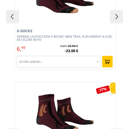
X-SOCKS
HERREN LAUFSOCKEN X-BIONIC MEN TRAIL RUN ENERGY 4.0 (XS-
RS13S23M-R019)
statt
29,99 €
6,
99
-23,00 €
Größe wählen…
▾
Produktgalerie überspringen
-77%