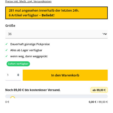
Preise inkl. MwSt. zzgl. Versandkosten
281
mal angesehen innerhalb der letzten 24h.
6 Artikel verfügbar –
Beliebt!
auswählen
Größe
✔
Dauerhaft günstige Pickpreise
✔
Alles ab Lager verfügbar
✔
wenn weg, dann weggepickt
Sofort verfügbar
In den Warenkorb
Noch
89,00 €
bis
kostenloser Versand
.
ab 89,00 €
0 €
0,00 €
/ 89,00 €