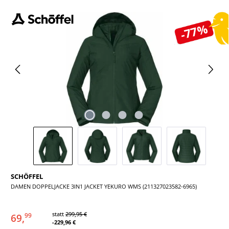
Bildergalerie überspringen
-77%
SCHÖFFEL
DAMEN DOPPELJACKE 3IN1 JACKET YEKURO WMS (211327023582-6965)
statt
299,95 €
69,
99
-229,96 €