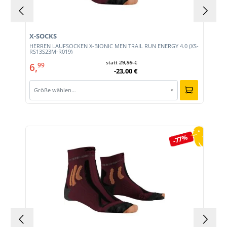
X-SOCKS
HERREN LAUFSOCKEN X-BIONIC MEN TRAIL RUN ENERGY 4.0 (XS-
RS13S23M-R019)
statt
29,99 €
6,
99
-23,00 €
Größe wählen…
▾
Produktgalerie überspringen
-77%