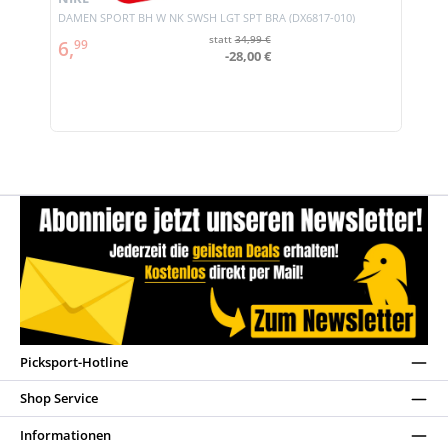
DAMEN SPORT BH W NK SWSH LGT SPT BRA (DX6817-010)
statt
34,99 €
6,
99
-28,00 €
Picksport-Hotline
Shop Service
Informationen