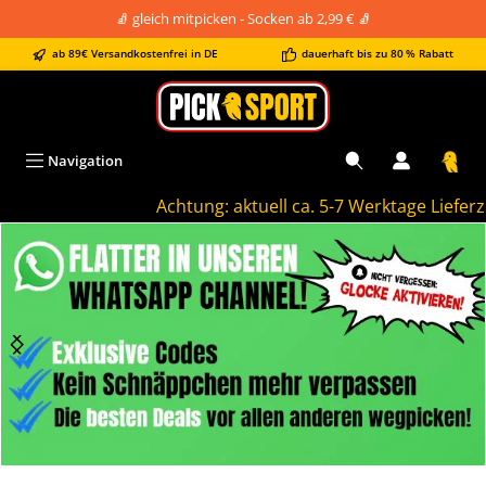
🧦 gleich mitpicken - Socken ab 2,99 € 🧦
alt springen
ab 89€ Versandkostenfrei in DE
dauerhaft bis zu 80 % Rabatt
Navigation
Achtung: aktuell ca. 5-7 Werktage Lieferzeit
Bildergalerie überspringen