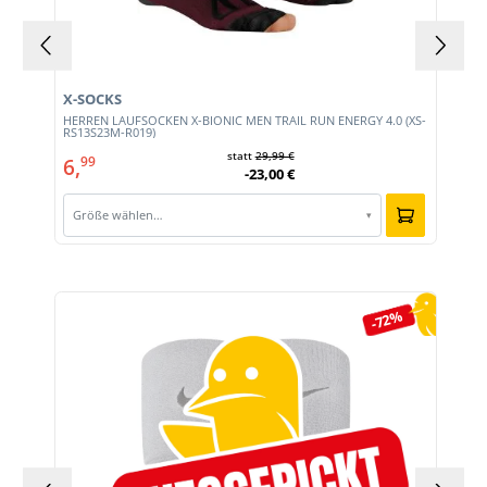
X-SOCKS
HERREN LAUFSOCKEN X-BIONIC MEN TRAIL RUN ENERGY 4.0 (XS-
RS13S23M-R019)
statt
29,99 €
6,
99
-23,00 €
Größe wählen…
▾
Produktgalerie überspringen
-72%