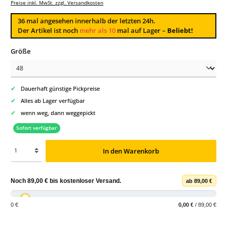
Preise inkl. MwSt. zzgl. Versandkosten
36
mal angesehen innerhalb der letzten 24h.
Der Artikel ist noch
mehr als 10
mal auf Lager –
Beliebt!
auswählen
Größe
✔
Dauerhaft günstige Pickpreise
✔
Alles ab Lager verfügbar
✔
wenn weg, dann weggepickt
Sofort verfügbar
In den Warenkorb
Noch
89,00 €
bis
kostenloser Versand
.
ab 89,00 €
0 €
0,00 €
/ 89,00 €