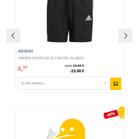
ADIDAS
HERREN SHORTS M 3S CHELSEA (GL0022)
statt
29,99 €
6,
99
-23,00 €
Größe wählen…
▾
Produktgalerie überspringen
-43%