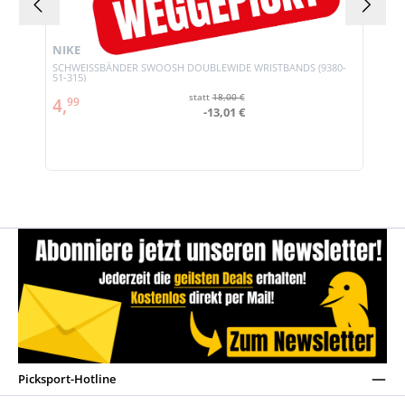
NIKE
SCHWEISSBÄNDER SWOOSH DOUBLEWIDE WRISTBANDS (9380-
51-315)
statt
18,00 €
4,
99
-13,01 €
Picksport-Hotline