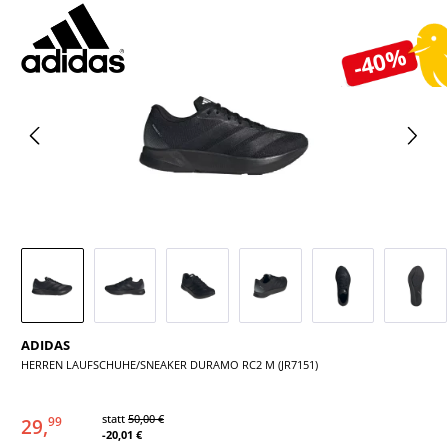
Bildergalerie überspringen
-40%
ADIDAS
HERREN LAUFSCHUHE/SNEAKER DURAMO RC2 M (JR7151)
statt
50,00 €
29,
99
-20,01 €