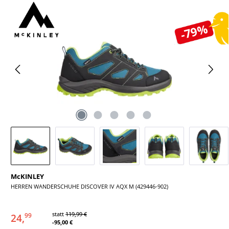
Bildergalerie überspringen
-79%
McKINLEY
HERREN WANDERSCHUHE DISCOVER IV AQX M (429446-902)
statt
119,99 €
24,
99
-95,00 €