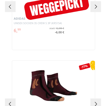
ADIDAS
UNISEX SOCKEN 3S CREW S 3P (KR5154)
statt
12,99 €
6,
99
-6,00 €
Produktgalerie überspringen
-77%