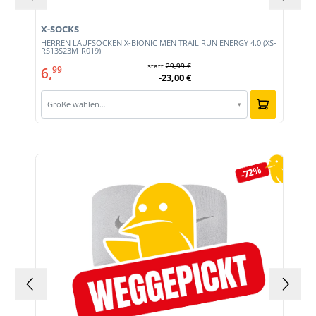
X-SOCKS
HERREN LAUFSOCKEN X-BIONIC MEN TRAIL RUN ENERGY 4.0 (XS-
RS13S23M-R019)
statt
29,99 €
6,
99
-23,00 €
Größe wählen…
▾
Produktgalerie überspringen
-72%