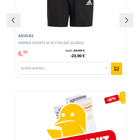
ADIDAS
HERREN SHORTS M 3S CHELSEA (GL0022)
statt
29,99 €
6,
99
-23,00 €
Größe wählen…
▾
Produktgalerie überspringen
-46%