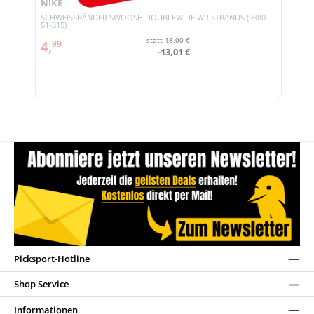
NIKE
SCHWEISSBÄNDER SWOOSH DOUBLEWIDE WRISTBANDS (9380-
51-315)
statt
18,00 €
4,
99
-13,01 €
Picksport-Hotline
Shop Service
Informationen