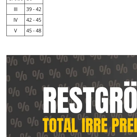
III
39 - 42
IV
42 - 45
V
45 - 48