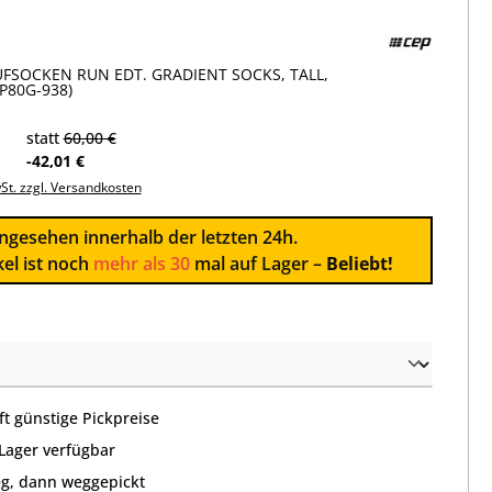
FSOCKEN RUN EDT. GRADIENT SOCKS, TALL,
P80G-938)
statt
60,00 €
-42,01 €
wSt. zzgl. Versandkosten
ngesehen innerhalb der letzten 24h.
kel ist noch
mehr als 30
mal auf Lager –
Beliebt!
wählen
t günstige Pickpreise
 Lager verfügbar
g, dann weggepickt