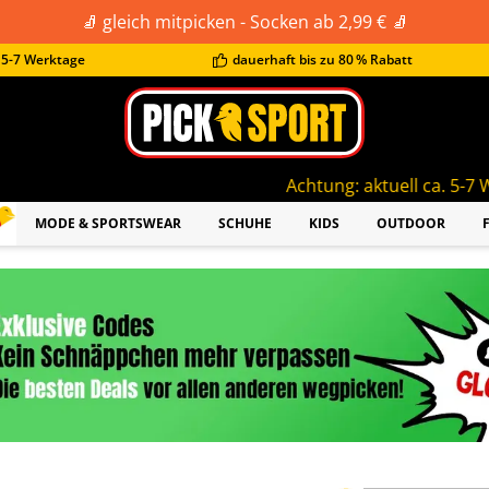
🧦 gleich mitpicken - Socken ab 2,99 € 🧦
t 5-7 Werktage
dauerhaft bis zu 80 % Rabatt
Achtung: aktuell ca. 5-7 Werktage Lieferzei
MODE & SPORTSWEAR
SCHUHE
KIDS
OUTDOOR