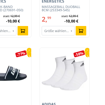
ICS
ENERGETICS
EN
IK-BAND
MASSAGEBALL DUOBALL
MA
 (270691-050)
8CM (253349-545)
545
statt
12,99 €
statt
12,99 €
2,
1
99
-10,00 €
-10,00 €
ählen…
Größe wählen…
G
▾
▾
-77%
-58%
ADIDAS
AD