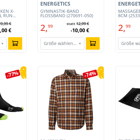
ENERGETICS
ENERGET
KEN X-
GYMNASTIK-BAND
MASSAGEB
IL RUN
FLOSSBAND (270691-050)
8CM (2533
3S23MB-
29,99 €
statt
12,99 €
2,
2,
99
99
,00 €
-10,00 €
Größe wählen…
Größe w
▾
▾
-77%
-74%