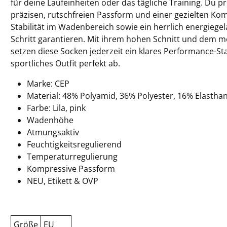
für deine Laufeinheiten oder das tägliche Training. Du pr
präzisen, rutschfreien Passform und einer gezielten Ko
Stabilität im Wadenbereich sowie ein herrlich energiege
Schritt garantieren. Mit ihrem hohen Schnitt und dem 
setzen diese Socken jederzeit ein klares Performance-S
sportliches Outfit perfekt ab.
Marke: CEP
Material: 48% Polyamid, 36% Polyester, 16% Elastha
Farbe: Lila, pink
Wadenhöhe
Atmungsaktiv
Feuchtigkeitsregulierend
Temperaturregulierung
Kompressive Passform
NEU, Etikett & OVP
Größe
EU