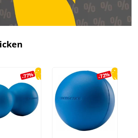
icken
-77%
-72%