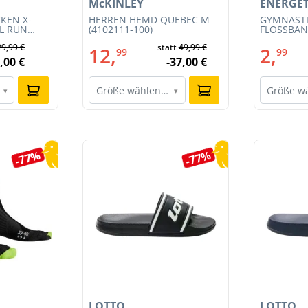
McKINLEY
ENERGET
KEN X-
HERREN HEMD QUEBEC M
GYMNAST
IL RUN
(4102111-100)
FLOSSBAND
3S23MB-
29,99 €
statt
49,99 €
12,
2,
99
99
,00 €
-37,00 €
Größe wählen…
Größe w
▾
▾
-77%
-77%
LOTTO
LOTTO