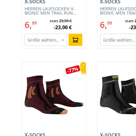
X-SOCKS
X-SOCKS
3S
HERREN LAUFSOCKEN X-
HERREN LAUFSOC
BIONIC MEN TRAIL RUN
BIONIC MEN TRA
ENERGY 4.0 (XS-RS13S23M-
ENERGY 4.0 (RS1
€
statt
29,99 €
statt
R019)
011)
6,
6,
99
99
€
-23,00 €
-23
Größe wählen…
Größe wählen…
▾
Produktgalerie überspringen
0%
-77%
X-SOCKS
X-SOCKS