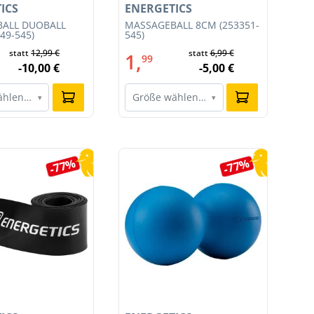
ICS
ENERGETICS
EN
ALL DUOBALL
MASSAGEBALL 8CM (253351-
TR
49-545)
545)
SET
statt
12,99 €
statt
6,99 €
1,
4
99
-10,00 €
-5,00 €
ählen…
Größe wählen…
G
▾
▾
-77%
-77%