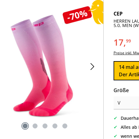
-70%
CEP
HERREN LAU
5.0, MEN (W
17,
99
Preise inkl. M
14
mal a
Der Arti
aus
Größe
✔
Dauerhaf
✔
Alles ab
✔
wenn we