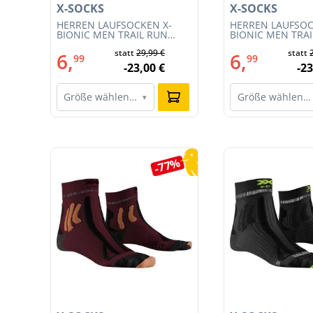
X-SOCKS
X-SOCKS
T
HERREN LAUFSOCKEN X-
HERREN LAUFSOC
CE
BIONIC MEN TRAIL RUN
BIONIC MEN TRA
ENERGY 4.0 (XS-RS13S23M-
ENERGY 4.0 (RS1
statt
29,99 €
statt
R019)
011)
6,
6,
99
99
-23,00 €
-23
Größe wählen…
Größe wählen…
▾
Produktgalerie überspringen
0%
-77%