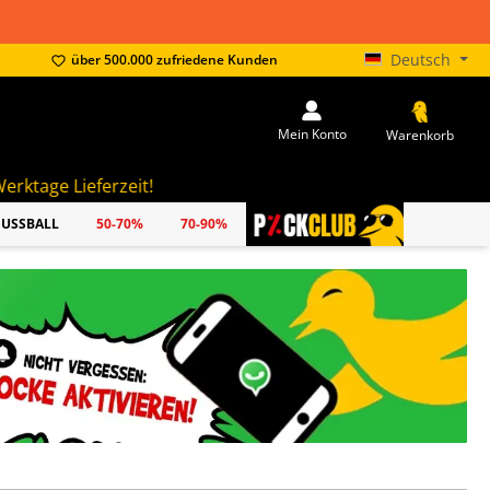
Deutsch
über 500.000 zufriedene Kunden
Mein Konto
Warenkorb
t!
FUSSBALL
50-70%
70-90%
PICKCLUB