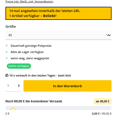
Preise inkl. MwSt. zzgl. Versandkosten
14
mal angesehen innerhalb der letzten 24h.
1 Artikel verfügbar –
Beliebt!
auswählen
Größe
✔
Dauerhaft günstige Pickpreise
✔
Alles ab Lager verfügbar
✔
wenn weg, dann weggepickt
Sofort verfügbar
10 x verkauft in den letzten Tagen - beeil dich
In den Warenkorb
Noch
89,00 €
bis
kostenloser Versand
.
ab 89,00 €
0 €
0,00 €
/ 89,00 €