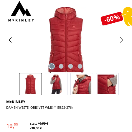
Bildergalerie überspringen
-60%
McKINLEY
DAMEN WESTE JORIS VST WMS (415822-276)
statt
49,99 €
19,
99
-30,00 €