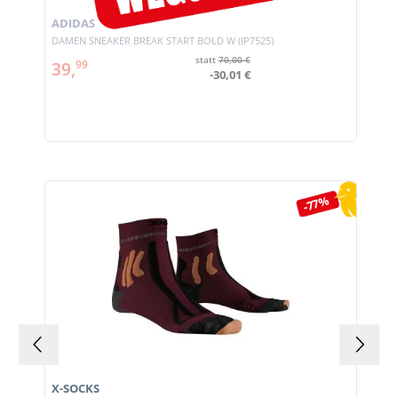
ADIDAS
DAMEN SNEAKER BREAK START BOLD W (JP7525)
statt
70,00 €
39,
99
-30,01 €
Produktgalerie überspringen
-77%
X-SOCKS