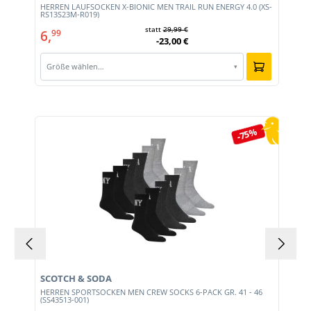
HERREN LAUFSOCKEN X-BIONIC MEN TRAIL RUN ENERGY 4.0 (XS-
RS13S23M-R019)
statt
29,99 €
6,
99
-23,00 €
Größe wählen…
▾
Produktgalerie überspringen
-75%
SCOTCH & SODA
-
HERREN SPORTSOCKEN MEN CREW SOCKS 6-PACK GR. 41 - 46
(SS43513-001)