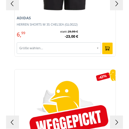
ADIDAS
E
HERREN SHORTS M 3S CHELSEA (GL0022)
statt
29,99 €
6,
99
-23,00 €
Größe wählen…
▾
Produktgalerie überspringen
-43%