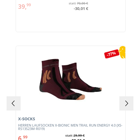
statt
70,00 €
39,
99
-30,01 €
Produktgalerie überspringen
-77%
X-SOCKS
HERREN LAUFSOCKEN X-BIONIC MEN TRAIL RUN ENERGY 4.0 (XS-
RS13S23M-R019)
statt
29,99 €
6,
99