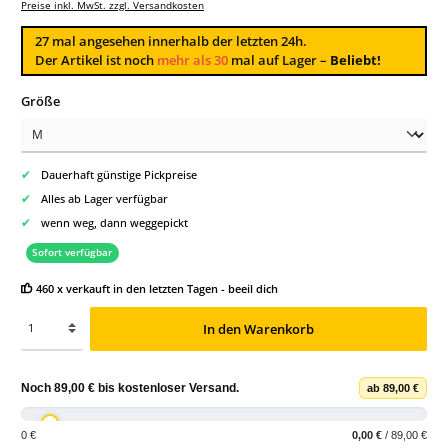
Preise inkl. MwSt. zzgl. Versandkosten
27
mal angesehen innerhalb der letzten 24h.
Der Artikel ist noch
mehr als 30
mal auf Lager –
Beliebt!
auswählen
Größe
✔
Dauerhaft günstige Pickpreise
✔
Alles ab Lager verfügbar
✔
wenn weg, dann weggepickt
Sofort verfügbar
460 x verkauft in den letzten Tagen - beeil dich
In den Warenkorb
Noch
89,00 €
bis
kostenloser Versand
.
ab 89,00 €
0 €
0,00 €
/ 89,00 €