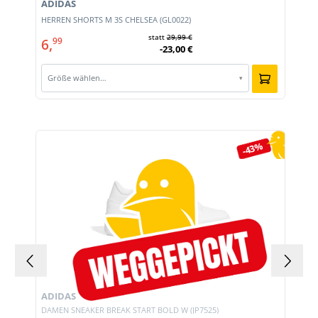
ADIDAS
E
HERREN SHORTS M 3S CHELSEA (GL0022)
statt
29,99 €
6,
99
-23,00 €
Größe wählen…
▾
Produktgalerie überspringen
-43%
ADIDAS
DAMEN SNEAKER BREAK START BOLD W (JP7525)