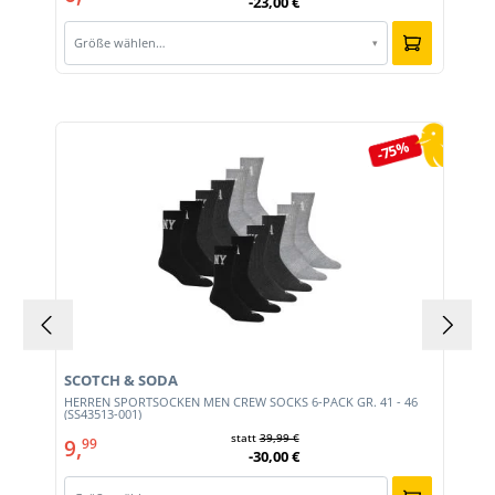
-23,00 €
Größe wählen…
▾
Produktgalerie überspringen
-75%
SCOTCH & SODA
HERREN SPORTSOCKEN MEN CREW SOCKS 6-PACK GR. 41 - 46
(SS43513-001)
statt
39,99 €
9,
99
-30,00 €