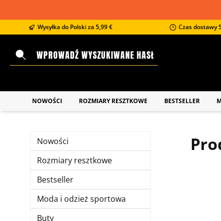
 wyszukiwania
Przejdź do głównej nawigacji
Wysyłka do Polski za 5,99 €
Czas dostawy 5
NOWOŚCI
ROZMIARY RESZTKOWE
BESTSELLER
M
Pro
Nowości
Rozmiary resztkowe
Bestseller
Moda i odzież sportowa
Buty