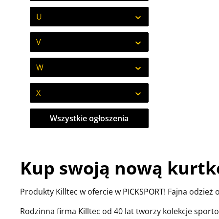
U
V
W
X
Wszystkie ogłoszenia
Kup swoją nową kurtkę
Produkty Killtec w ofercie w
PICKSPORT
! Fajna odzie
Rodzinna firma Killtec od 40 lat tworzy kolekcje spo