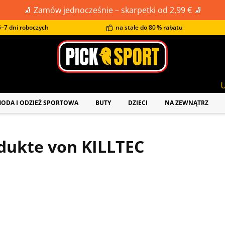
🧦 Zamów jednocześnie – skarpetki od 2,99 € 🧦
–7 dni roboczych
na stałe do 80 % rabatu
Uwaga: aktual
ODA I ODZIEŻ SPORTOWA
BUTY
DZIECI
NA ZEWNĄTRZ
dukte von KILLTEC