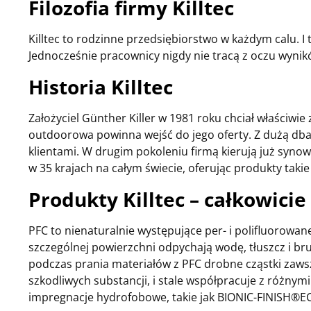
Filozofia firmy Killtec
Killtec to rodzinne przedsiębiorstwo w każdym calu. I
Jednocześnie pracownicy nigdy nie tracą z oczu wynik
Historia Killtec
Założyciel Günther Killer w 1981 roku chciał właściwi
outdoorowa powinna wejść do jego oferty. Z dużą dbał
klientami. W drugim pokoleniu firmą kierują już synowi
w 35 krajach na całym świecie, oferując produkty takie ja
Produkty Killtec – całkowici
PFC to nienaturalnie występujące per- i polifluorowa
szczególnej powierzchni odpychają wodę, tłuszcz i br
podczas prania materiałów z PFC drobne cząstki zawsz
szkodliwych substancji, i stale współpracuje z różn
impregnacje hydrofobowe, takie jak BIONIC-FINISH®E