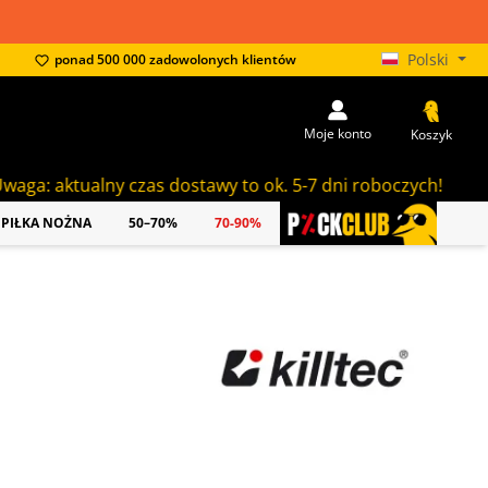
Polski
ponad 500 000 zadowolonych klientów
Moje konto
Koszyk
ny czas dostawy to ok. 5-7 dni roboczych!
PIŁKA NOŻNA
50–70%
70-90%
PICKCLUB