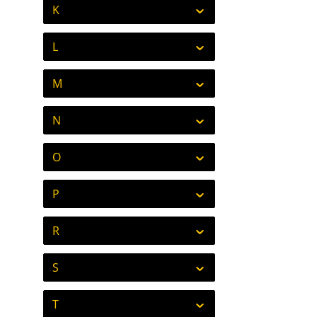
K
L
M
N
O
P
R
S
T