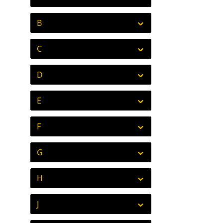
B
C
D
E
F
G
H
J