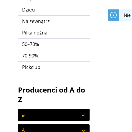
Dzieci
Nie
Na zewnątrz
Piłka nożna
50–70%
70-90%
Pickclub
Producenci od A do
Z
#
A