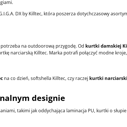
giami.
G.I.G.A. DX by Killtec, która poszerza dotychczasowy asortym
 potrzeba na outdoorową przygodę. Od
kurtki damskiej Ki
rtkę narciarską Killtec. Marka potrafi połączyć modne kroje,
ec
na co dzień, softshella Killtec, czy raczej
kurtki narciarski
onalnym designie
iami, takimi jak oddychająca laminacja PU, kurtki o słupie