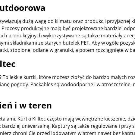
 outdoorowa
przywiązują dużą wagę do klimatu oraz produkcji przyjaznej k
. Procesy produkcyjne mają być projektowane bardziej odpo
ach produkcyjnych wykorzystywane są także materiały z recyk
nymi składnikami ze starych butelek PET. Aby w ogóle pozys
ki, stopione, odlane w granulki, a potem rozciągnięte w bar
ltec
c? To lekkie kurtki, które możesz złożyć do bardzo małych r
mianę pogody. Packables są wodoodporne i wiatroszczelne, m
ień i w teren
alami. Kurtki Killtec często mają wewnętrzne kieszenie, dz
c bardziej uniwersalną. Kaptury są także regulowane i przy 
łnierz chroni Cię przed lodowatym wiatrem nawet bez kapt