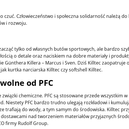
 to czuć. Człowieczeństwo i społeczna solidarność należą do
ów i rozwoju.
e zacząć tylko od własnych butów sportowych, ale bardzo sz
ością o detale oraz naciskiem na dobre materiały i produkty
e Günthera Killera – Marcus i Sven. Dziś Killtec zaopatruje 
k kurtka narciarska Killtec czy softshell Killtec.
e wolne od PFC
ne związki chemiczne. PFC są stosowane przede wszystkim w
ud. Niestety PFC bardzo trudno ulegają rozkładowi i kumulu
e trafiają do wody, a tym samym do środowiska. Killtec prz
ymi dostawcami nad tworzeniem materiałów przyjaznych środ
CO firmy Rudolf Group.