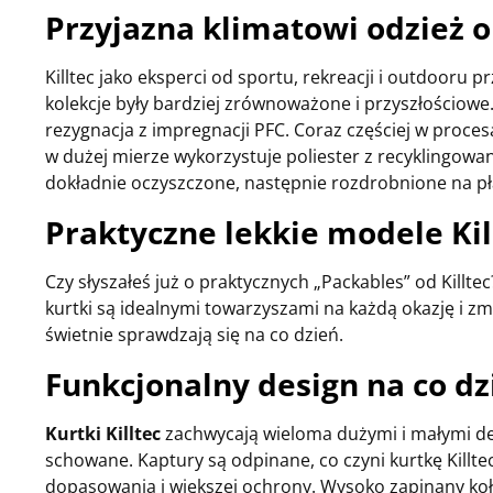
Przyjazna klimatowi odzież
Killtec jako eksperci od sportu, rekreacji i outdooru 
kolekcje były bardziej zrównoważone i przyszłościowe
rezygnacja z impregnacji PFC. Coraz częściej w proces
w dużej mierze wykorzystuje poliester z recyklingowa
dokładnie oczyszczone, następnie rozdrobnione na płat
Praktyczne lekkie modele Kil
Czy słyszałeś już o praktycznych „Packables” od Killte
kurtki są idealnymi towarzyszami na każdą okazję i z
świetnie sprawdzają się na co dzień.
Funkcjonalny design na co dz
Kurtki Killtec
zachwycają wieloma dużymi i małymi det
schowane. Kaptury są odpinane, co czyni kurtkę Killte
dopasowania i większej ochrony. Wysoko zapinany ko