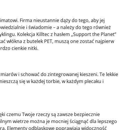
limatowi. Firma nieustannie dąży do tego, aby jej
wiedzialnie i świadomie – a należy do tego również
lingu. Kolekcja Killtec z hasłem „Support the Planet”
kać włókna z butelek PET, muszą one zostać najpierw
dzo cienkie nitki.
ozmiarów i schować do zintegrowanej kieszeni. Te lekkie
ieszczą się w każdej torbie, w każdym plecaku i
ięki czemu Twoje rzeczy są zawsze bezpiecznie
silnym wietrze można je mocniej ściągnąć dla lepszego
ura. Elementy odblaskowe poprawiają widoczność