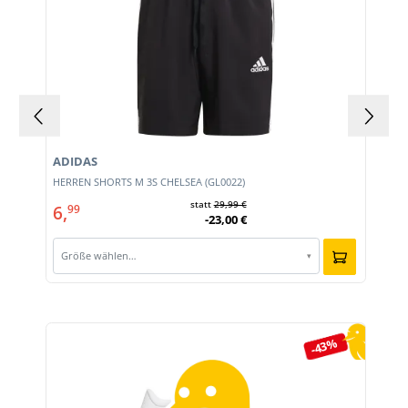
ADIDAS
HERREN SHORTS M 3S CHELSEA (GL0022)
statt
29,99 €
6,
99
-23,00 €
Größe wählen…
▾
Produktgalerie überspringen
-43%