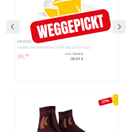
ADIDAS
DAMEN SNEAKER BREAK START BOLD W (JP7525)
statt
70,00 €
39,
99
-30,01 €
Produktgalerie überspringen
-77%