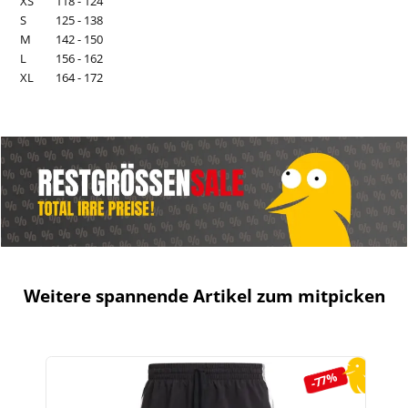
XS
118 - 124
S
125 - 138
M
142 - 150
L
156 - 162
XL
164 - 172
Weitere spannende Artikel zum mitpicken
Produktgalerie überspringen
-77%