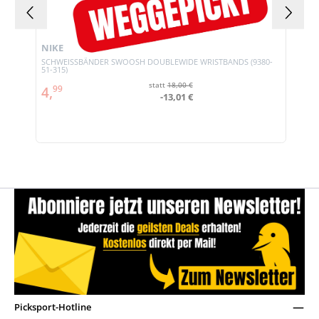
NIKE
SCHWEISSBÄNDER SWOOSH DOUBLEWIDE WRISTBANDS (9380-
51-315)
statt
18,00 €
4,
99
-13,01 €
Picksport-Hotline