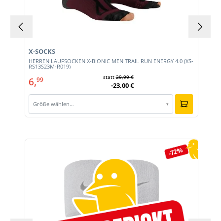
X-SOCKS
HERREN LAUFSOCKEN X-BIONIC MEN TRAIL RUN ENERGY 4.0 (XS-
RS13S23M-R019)
statt
29,99 €
6,
99
-23,00 €
Größe wählen…
▾
Produktgalerie überspringen
-72%