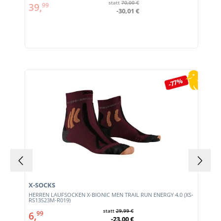
statt
70,00 €
39,
99
-30,01 €
Produktgalerie überspringen
-77%
X-SOCKS
HERREN LAUFSOCKEN X-BIONIC MEN TRAIL RUN ENERGY 4.0 (XS-
RS13S23M-R019)
statt
29,99 €
6,
99
-23,00 €