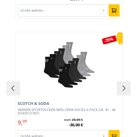
Größe wählen…
▾
Produktgalerie überspringen
-75%
SCOTCH & SODA
0)
HERREN SPORTSOCKEN MEN CREW SOCKS 6-PACK GR. 41 - 46
(SS43513-001)
statt
39,99 €
9,
99
-30,00 €
Größe wählen…
▾