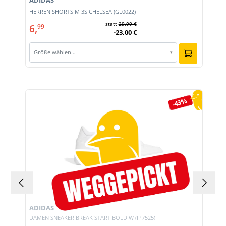
ADIDAS
HERREN SHORTS M 3S CHELSEA (GL0022)
statt
29,99 €
6,
99
-23,00 €
Größe wählen…
▾
Produktgalerie überspringen
-43%
ADIDAS
DAMEN SNEAKER BREAK START BOLD W (JP7525)