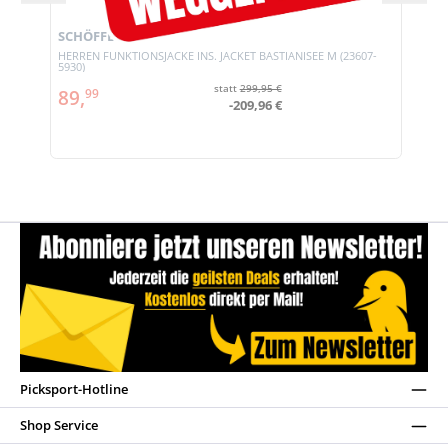
SCHÖFFEL
HERREN FUNKTIONSJACKE INS. JACKET BASTIANISEE M (23607-
5930)
statt
299,95 €
89,
99
-209,96 €
Picksport-Hotline
Shop Service