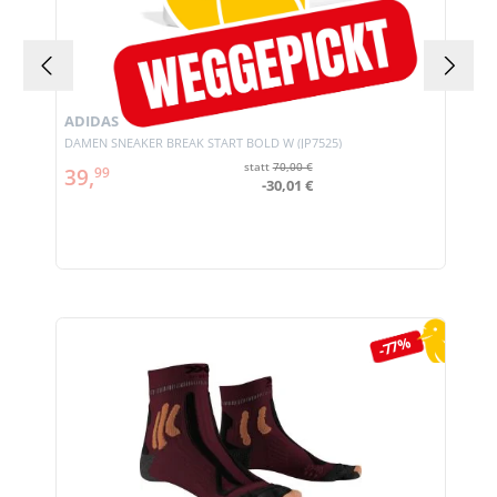
ADIDAS
DAMEN SNEAKER BREAK START BOLD W (JP7525)
statt
70,00 €
39,
99
-30,01 €
Produktgalerie überspringen
-77%