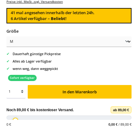
Preise inkl. MwSt. zzgl. Versandkosten
41
mal angesehen innerhalb der letzten 24h.
6 Artikel verfügbar –
Beliebt!
auswählen
Größe
✔
Dauerhaft günstige Pickpreise
✔
Alles ab Lager verfügbar
✔
wenn weg, dann weggepickt
Sofort verfügbar
In den Warenkorb
Noch
89,00 €
bis
kostenloser Versand
.
ab 89,00 €
0 €
0,00 €
/ 89,00 €