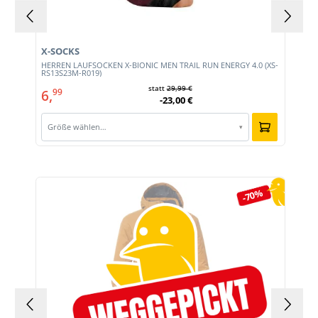
X-SOCKS
HERREN LAUFSOCKEN X-BIONIC MEN TRAIL RUN ENERGY 4.0 (XS-
RS13S23M-R019)
statt
29,99 €
6,
99
-23,00 €
Größe wählen…
▾
Produktgalerie überspringen
-70%