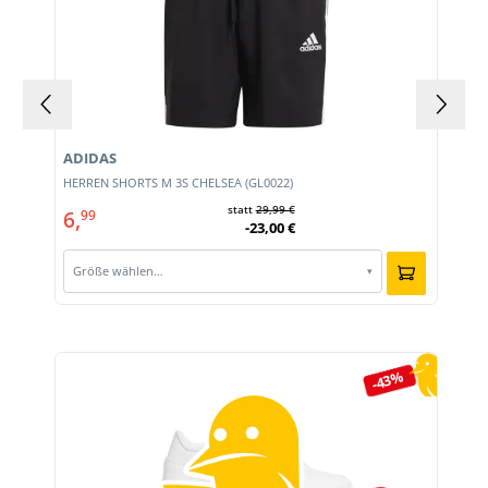
ADIDAS
HERREN SHORTS M 3S CHELSEA (GL0022)
statt
29,99 €
6,
99
-23,00 €
Größe wählen…
▾
Produktgalerie überspringen
-43%