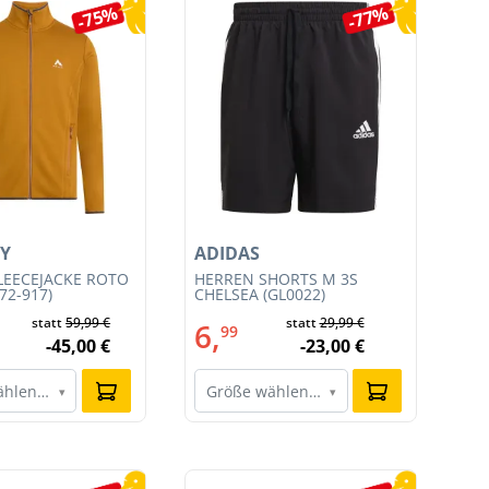
-75%
-77%
Y
ADIDAS
AD
LEECEJACKE ROTO
HERREN SHORTS M 3S
HE
72-917)
CHELSEA (GL0022)
SH
statt
59,99 €
statt
29,99 €
6,
6
99
-45,00 €
-23,00 €
ählen…
Größe wählen…
G
▾
▾