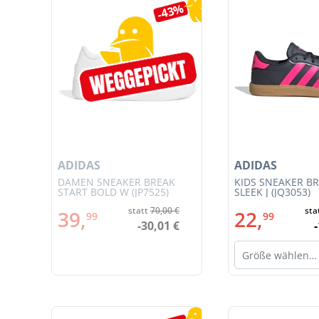
Produktgalerie überspringen
7%
-43%
ADIDAS
ADIDAS
JSY
DAMEN SNEAKER BREAK
KIDS SNEAKER B
START BOLD W (JP7525)
SLEEK J (JQ3053)
€
statt
70,00 €
sta
39,
22,
99
99
€
-30,01 €
Größe wählen…
Produktgalerie überspringen