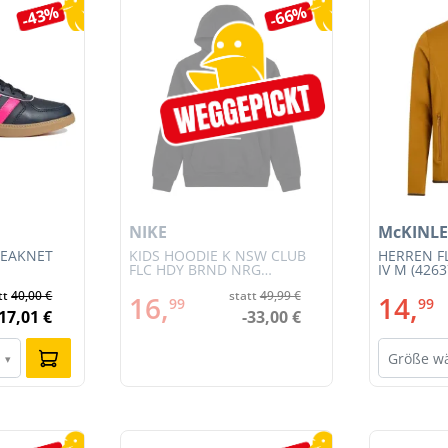
-43%
-66%
NIKE
McKINLE
REAKNET
KIDS HOODIE K NSW CLUB
HERREN F
FLC HDY BRND NRG
IV M (4263
(HV0392-010)
tt
40,00 €
statt
49,99 €
16,
14,
99
99
-17,01 €
-33,00 €
Größe w
▾