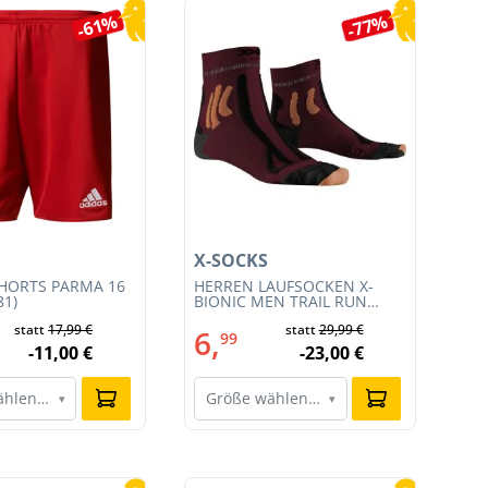
-61%
-77%
X-SOCKS
X-
HORTS PARMA 16
HERREN LAUFSOCKEN X-
HE
81)
BIONIC MEN TRAIL RUN
BI
ENERGY 4.0 (XS-RS13S23M-
EN
statt
17,99 €
statt
29,99 €
R019)
011
6,
6
99
-11,00 €
-23,00 €
ählen…
Größe wählen…
G
▾
▾