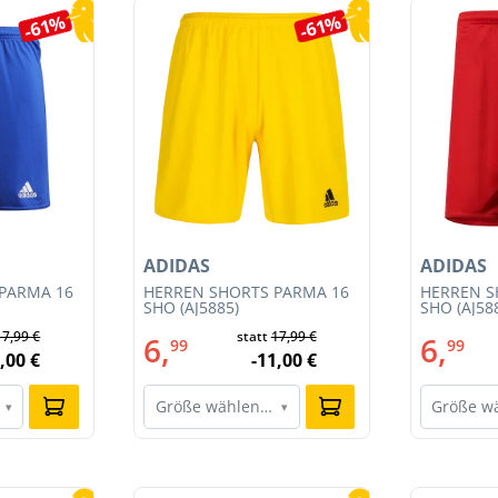
-61%
-61%
ADIDAS
ADIDAS
PARMA 16
HERREN SHORTS PARMA 16
HERREN S
SHO (AJ5885)
SHO (AJ58
17,99 €
statt
17,99 €
6,
6,
99
99
,00 €
-11,00 €
Größe wählen…
Größe w
▾
▾