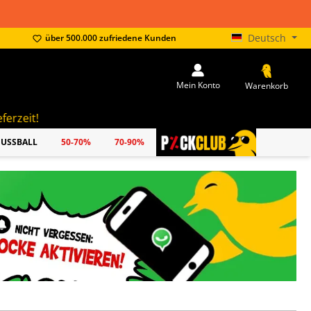
Deutsch
über 500.000 zufriedene Kunden
Mein Konto
Warenkorb
FUSSBALL
50-70%
70-90%
PICKCLUB