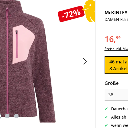
-72%
McKINLEY
DAMEN FLEE
16,
99
Preise inkl. M
46
mal a
8 Artike
aus
Größe
✔
Dauerhaf
✔
Alles ab
✔
wenn we