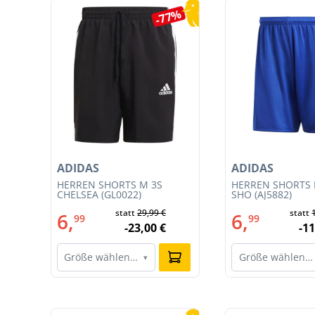
Produktgalerie überspringen
5%
-77%
ADIDAS
ADIDAS
T
HERREN SHORTS M 3S
HERREN SHORTS 
CE
CHELSEA (GL0022)
SHO (AJ5882)
statt
29,99 €
statt
6,
6,
99
99
-23,00 €
-11
Größe wählen…
Größe wählen…
▾