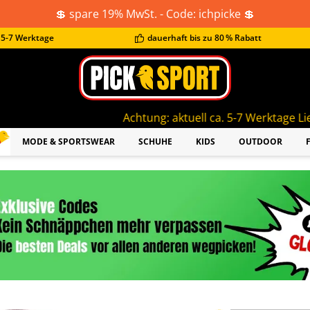
💲 spare 19% MwSt. - Code: ichpicke 💲
t 5-7 Werktage
dauerhaft bis zu 80 % Rabatt
Achtung: aktuell ca. 5-7 Werktage Lieferzeit!
MODE & SPORTSWEAR
SCHUHE
KIDS
OUTDOOR