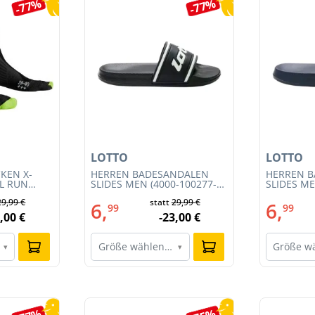
-77%
-77%
LOTTO
LOTTO
KEN X-
HERREN BADESANDALEN
HERREN 
IL RUN
SLIDES MEN (4000-100277-
SLIDES ME
3S23MB-
002)
001)
29,99 €
statt
29,99 €
6,
6,
99
99
,00 €
-23,00 €
Größe wählen…
Größe w
▾
▾