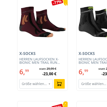
5%
-77%
X-SOCKS
X-SOCKS
T
HERREN LAUFSOCKEN X-
HERREN LAUFSOC
BIONIC MEN TRAIL RUN
BIONIC MEN TRA
ENERGY 4.0 (XS-RS13S23M-
ENERGY 4.0 (RS1
€
statt
29,99 €
statt
R019)
011)
6,
6,
99
99
€
-23,00 €
-23
Größe wählen…
Größe wählen…
▾
Produktgalerie überspringen