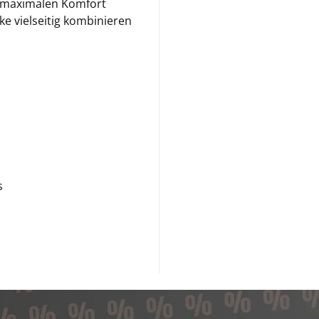
g maximalen Komfort
cke vielseitig kombinieren
s