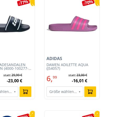
-77%
-70%
ADIDAS
NI
BADESANDALEN
DAMEN ADILETTE AQUA
HE
N (4000-100277-
(JS4057)
TE
CO
statt
29,99 €
statt
23,00 €
6,
1
99
-23,00 €
-16,01 €
ählen…
Größe wählen…
G
▾
▾