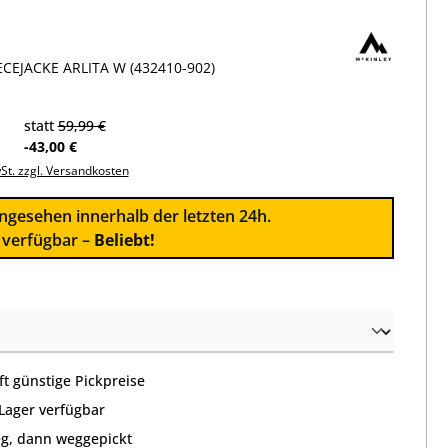
CEJACKE ARLITA W (432410-902)
statt
59,99 €
-43,00 €
wSt. zzgl. Versandkosten
ngesehen innerhalb der letzten 24h.
l verfügbar –
Beliebt!
wählen
t günstige Pickpreise
 Lager verfügbar
g, dann weggepickt