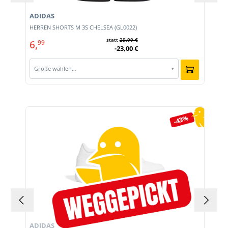
ADIDAS
HERREN SHORTS M 3S CHELSEA (GL0022)
statt
29,99 €
6,
99
-23,00 €
Größe wählen…
▾
Produktgalerie überspringen
-43%
ADIDAS