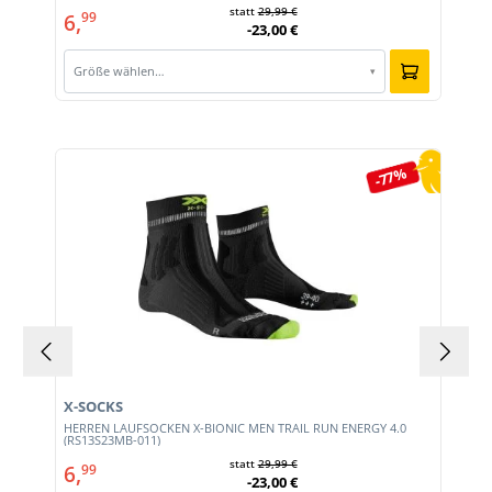
statt
29,99 €
6,
99
-23,00 €
Größe wählen…
▾
Produktgalerie überspringen
-77%
X-SOCKS
HERREN LAUFSOCKEN X-BIONIC MEN TRAIL RUN ENERGY 4.0
(RS13S23MB-011)
statt
29,99 €
6,
99
-23,00 €