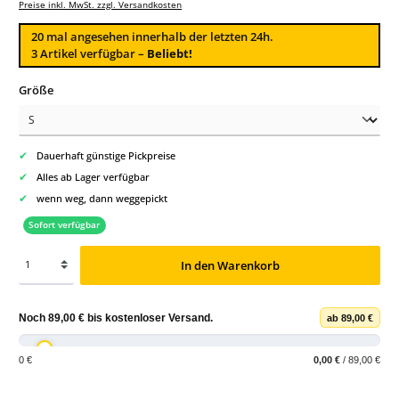
Preise inkl. MwSt. zzgl. Versandkosten
20
mal angesehen innerhalb der letzten 24h.
3 Artikel verfügbar –
Beliebt!
auswählen
Größe
✔
Dauerhaft günstige Pickpreise
✔
Alles ab Lager verfügbar
✔
wenn weg, dann weggepickt
Sofort verfügbar
In den Warenkorb
Noch
89,00 €
bis
kostenloser Versand
.
ab 89,00 €
0 €
0,00 €
/ 89,00 €