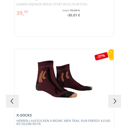
DAMEN SNEAKER BREAK START BOLD W (JP7525)
statt
70,00 €
39,
99
-30,01 €
Produktgalerie überspringen
-77%
X-SOCKS
HERREN LAUFSOCKEN X-BIONIC MEN TRAIL RUN ENERGY 4.0 (XS-
RS13S23M-R019)