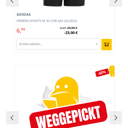
ADIDAS
HERREN SHORTS M 3S CHELSEA (GL0022)
statt
29,99 €
6,
99
-23,00 €
Größe wählen…
▾
Produktgalerie überspringen
-43%