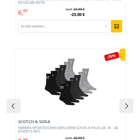
RS13S23M-R019)
statt
29,99 €
6,
99
-23,00 €
Größe wählen…
▾
Produktgalerie überspringen
-75%
SCOTCH & SODA
HERREN SPORTSOCKEN MEN CREW SOCKS 6-PACK GR. 41 - 46
(SS43513-001)
statt
39,99 €
99