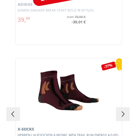
ADIDAS
DAMEN SNEAKER BREAK START BOLD W (JP7525)
statt
70,00 €
39,
99
-30,01 €
Produktgalerie überspringen
-77%
X-SOCKS
HERREN LAUFSOCKEN X-BIONIC MEN TRAIL RUN ENERGY 4.0 (XS-