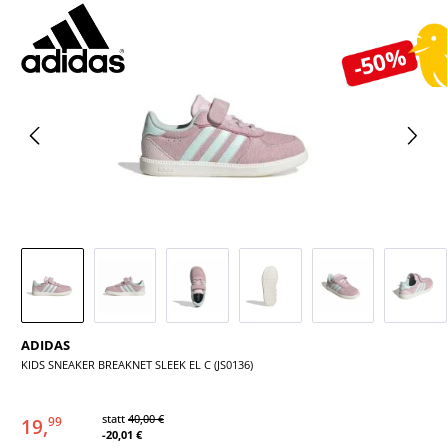
Bildergalerie überspringen
-50%
ADIDAS
KIDS SNEAKER BREAKNET SLEEK EL C (JS0136)
statt
40,00 €
19,
99
-20,01 €