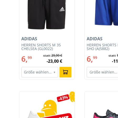
ADIDAS
ADIDAS
T
HERREN SHORTS M 3S
HERREN SHORTS 
CE
CHELSEA (GL0022)
SHO (AJ5882)
statt
29,99 €
statt
6,
6,
99
99
-23,00 €
-11
Größe wählen…
Größe wählen…
▾
Produktgalerie überspringen
7%
-43%