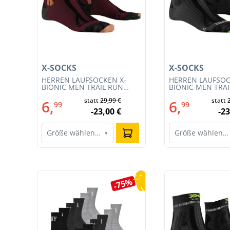
X-SOCKS
X-SOCKS
T
HERREN LAUFSOCKEN X-
HERREN LAUFSOC
BIONIC MEN TRAIL RUN
BIONIC MEN TRA
ENERGY 4.0 (XS-RS13S23M-
ENERGY 4.0 (RS1
€
statt
29,99 €
statt
R019)
011)
6,
6,
99
99
€
-23,00 €
-23
Größe wählen…
Größe wählen…
▾
Produktgalerie überspringen
5%
-75%