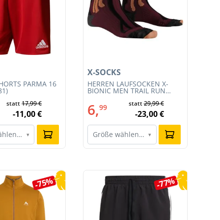
X-SOCKS
X-
HORTS PARMA 16
HERREN LAUFSOCKEN X-
HE
81)
BIONIC MEN TRAIL RUN
BI
ENERGY 4.0 (XS-RS13S23M-
EN
statt
17,99 €
statt
29,99 €
R019)
011
6,
6
99
-11,00 €
-23,00 €
ählen…
Größe wählen…
G
▾
▾
-75%
-77%