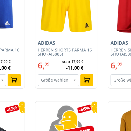
ADIDAS
ADIDAS
PARMA 16
HERREN SHORTS PARMA 16
HERREN S
SHO (AJ5885)
SHO (AJ58
17,99 €
statt
17,99 €
6,
6,
99
99
,00 €
-11,00 €
Größe wählen…
Größe w
▾
▾
-43%
-66%