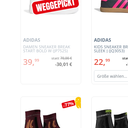
ADIDAS
ADIDAS
JSY
DAMEN SNEAKER BREAK
KIDS SNEAKER B
START BOLD W (JP7525)
SLEEK J (JQ3053)
€
statt
70,00 €
sta
39,
22,
99
99
€
-30,01 €
Größe wählen…
Produktgalerie überspringen
5%
-77%