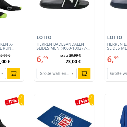
LOTTO
LOTTO
KEN X-
HERREN BADESANDALEN
HERREN 
IL RUN
SLIDES MEN (4000-100277-
SLIDES ME
3S23MB-
002)
001)
29,99 €
statt
29,99 €
6,
6,
99
99
,00 €
-23,00 €
Größe wählen…
Größe w
▾
▾
-77%
-75%