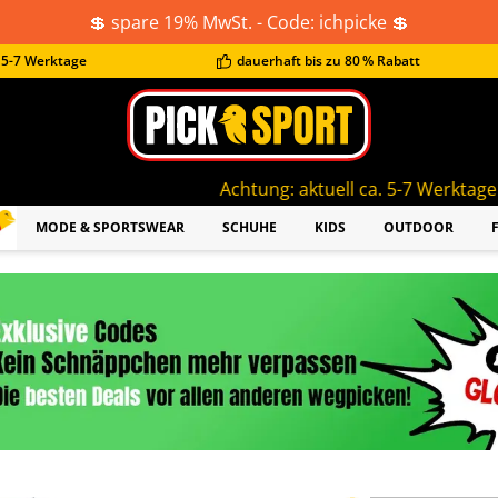
💲 spare 19% MwSt. - Code: ichpicke 💲
t 5-7 Werktage
dauerhaft bis zu 80 % Rabatt
Achtung: aktuell ca. 5-7 Werktage Lieferzeit!
MODE & SPORTSWEAR
SCHUHE
KIDS
OUTDOOR