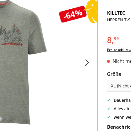
-64%
KILLTEC
HERREN T-SH
8,
99
Preise inkl. M
Nicht me
aus
Größe
✔
Dauerhaf
✔
Alles ab
✔
wenn we
Benachric