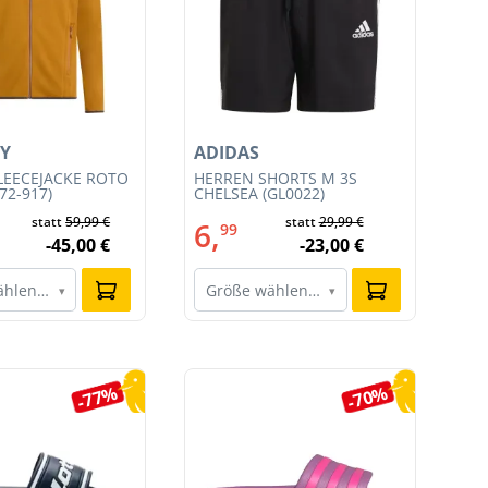
Y
ADIDAS
AD
LEECEJACKE ROTO
HERREN SHORTS M 3S
HE
72-917)
CHELSEA (GL0022)
SH
statt
59,99 €
statt
29,99 €
6,
6
99
-45,00 €
-23,00 €
ählen…
Größe wählen…
G
▾
▾
-77%
-70%