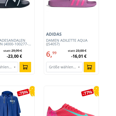
ADIDAS
NI
BADESANDALEN
DAMEN ADILETTE AQUA
HE
N (4000-100277-
(JS4057)
TE
CO
statt
29,99 €
statt
23,00 €
6,
1
99
-23,00 €
-16,01 €
ählen…
Größe wählen…
G
▾
▾
-75%
-77%