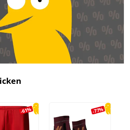
icken
-61%
-77%