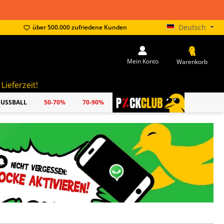
Deutsch
über 500.000 zufriedene Kunden
Mein Konto
Warenkorb
FUSSBALL
50-70%
70-90%
PICKCLUB