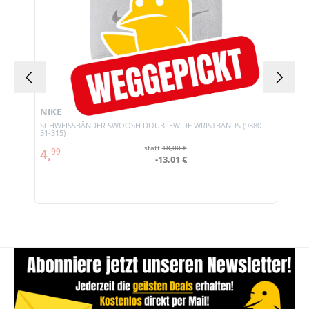
NIKE
SCHWEISSBÄNDER SWOOSH DOUBLEWIDE WRISTBANDS (9380-
51-315)
statt
18,00 €
4,
99
-13,01 €