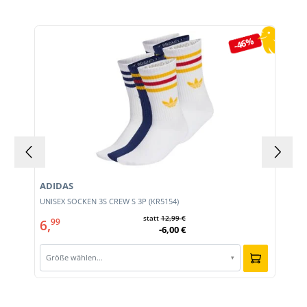
Produktgalerie überspringen
-46%
ADIDAS
E
UNISEX SOCKEN 3S CREW S 3P (KR5154)
statt
12,99 €
6,
99
-6,00 €
Größe wählen…
▾