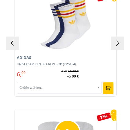
ADIDAS
UNISEX SOCKEN 3S CREW S 3P (KR5154)
statt
12,99 €
6,
99
-6,00 €
Größe wählen…
▾
Produktgalerie überspringen
-72%