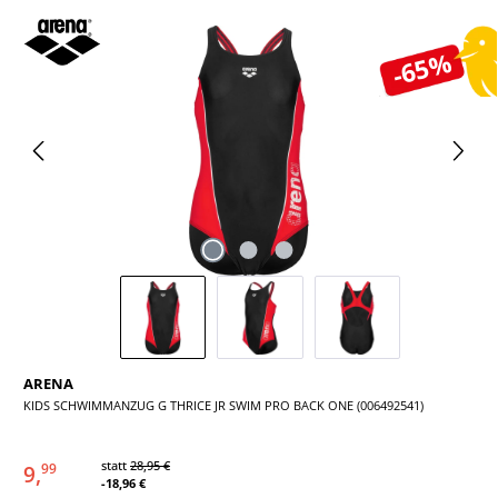
Bildergalerie überspringen
-65%
ARENA
KIDS SCHWIMMANZUG G THRICE JR SWIM PRO BACK ONE (006492541)
statt
28,95 €
9,
99
-18,96 €