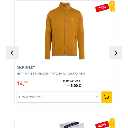
Produktgalerie überspringen
-75%
McKINLEY
HERREN FLEECEJACKE ROTO IV M (426372-917)
statt
59,99 €
14,
99
-45,00 €
Größe wählen…
▾
Produktgalerie überspringen
-46%