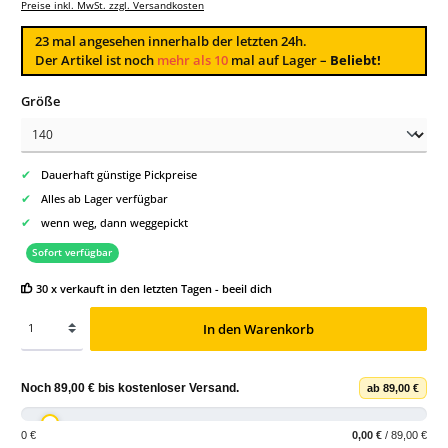
Preise inkl. MwSt. zzgl. Versandkosten
23
mal angesehen innerhalb der letzten 24h.
Der Artikel ist noch
mehr als 10
mal auf Lager –
Beliebt!
auswählen
Größe
✔
Dauerhaft günstige Pickpreise
✔
Alles ab Lager verfügbar
✔
wenn weg, dann weggepickt
Sofort verfügbar
30 x verkauft in den letzten Tagen - beeil dich
In den Warenkorb
Noch
89,00 €
bis
kostenloser Versand
.
ab 89,00 €
0 €
0,00 €
/ 89,00 €