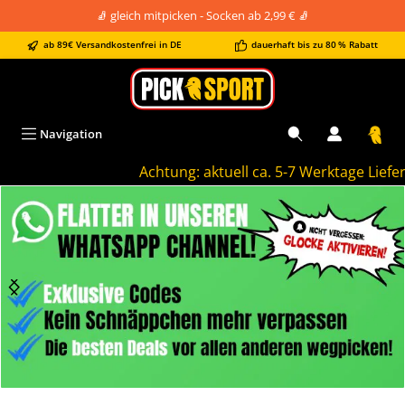
🧦 gleich mitpicken - Socken ab 2,99 € 🧦
alt springen
ab 89€ Versandkostenfrei in DE
dauerhaft bis zu 80 % Rabatt
Navigation
Achtung: aktuell ca. 5-7 Werktage Lieferzei
Bildergalerie überspringen