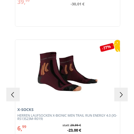
39,
99
-30,01 €
Produktgalerie überspringen
-77%
X-SOCKS
HERREN LAUFSOCKEN X-BIONIC MEN TRAIL RUN ENERGY 4.0 (XS-
RS13S23M-R019)
statt
29,99 €
6,
99
-23,00 €