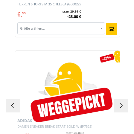
E
HERREN SHORTS M 3S CHELSEA (GL0022)
statt
29,99 €
6,
99
-23,00 €
Größe wählen…
▾
Produktgalerie überspringen
-43%
ADIDAS
DAMEN SNEAKER BREAK START BOLD W (JP7525)
statt
70,00 €