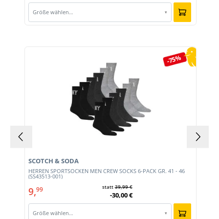
Größe wählen…
▾
Produktgalerie überspringen
-75%
SCOTCH & SODA
HERREN SPORTSOCKEN MEN CREW SOCKS 6-PACK GR. 41 - 46
(SS43513-001)
statt
39,99 €
9,
99
-30,00 €
Größe wählen…
▾