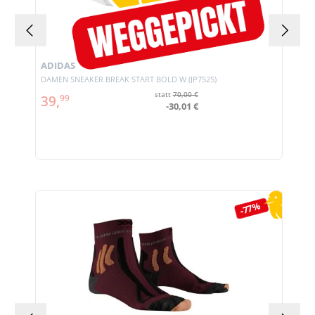
ADIDAS
DAMEN SNEAKER BREAK START BOLD W (JP7525)
statt
70,00 €
39,
99
-30,01 €
Produktgalerie überspringen
-77%