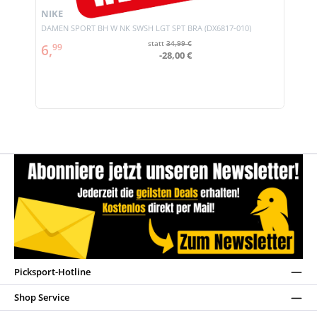
NIKE
DAMEN SPORT BH W NK SWSH LGT SPT BRA (DX6817-010)
statt
34,99 €
6,
99
-28,00 €
Picksport-Hotline
Shop Service