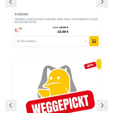
X-SOCKS
HERREN LAUFSOCKEN X-BIONIC MEN TRAIL RUN ENERGY 4.0 (XS-
RS13S23M-R019)
statt
29,99 €
6,
99
-23,00 €
Größe wählen…
▾
Produktgalerie überspringen
-80%