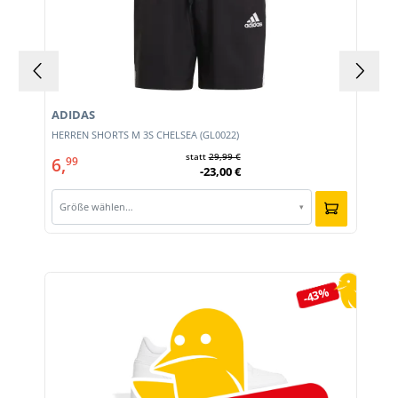
ADIDAS
E
HERREN SHORTS M 3S CHELSEA (GL0022)
statt
29,99 €
6,
99
-23,00 €
Größe wählen…
▾
Produktgalerie überspringen
-43%